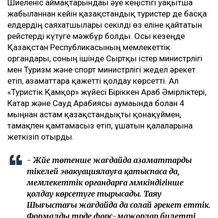
Шиеленіс аймақтарындағы әуе кеңістігі уақытша
жабылғаннан кейін қазақстандық туристер де басқа
елдердің саяхатшылары секілді өз еліне қайтатын
рейстерді күтуге мәжбүр болды. Осы кезеңде
Қазақстан Республикасының мемлекеттік
органдары, соның ішінде Сыртқы істер министрлігі
мен Туризм және спорт министрлігі жедел әрекет
етіп, азаматтарға қажетті қолдау көрсетті. Ал
«Туристік Қамқор» жүйесі Біріккен Араб Әмірліктері,
Катар және Сауд Арабиясы аумағында болған 4
мыңнан астам қазақстандықты қонақүймен,
тамақпен қамтамасыз етіп, ұшатын қалаларына
жеткізіп отырды.
- Жүйе төтенше жағдайда азаматтарды
тікелей эвакуациялауға қатыспаса да,
мемлекеттік органдарға мүмкіндігінше
қолдау көрсетуге тырысады. Таяу
Шығыстағы жағдайда да солай әрекет еттік.
Формалды түрде форс-мажорлар билетті