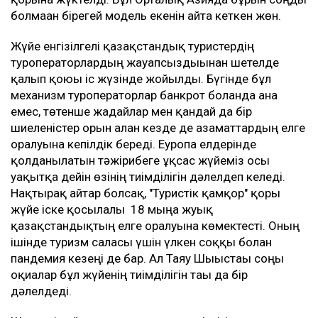
болмаған бірегей модель екенін айта кеткен жөн.
Жүйе енгізілгелі қазақстандық туристердің
туроператорлардың жауапсыздығынан шетелде
қалып қоюы іс жүзінде жойылды. Бүгінде бұл
механизм туроператорлар банкрот болғанда ғана
емес, төтенше жағдайлар мен қандай да бір
шиеленістер орын алған кезде де азаматтардың елге
оралуына кепілдік береді. Еуропа елдерінде
қолданылатын тәжірибеге ұқсас жүйеміз осы
уақытқа дейін өзінің тиімділігін дәлелдеп келеді.
Нақтырақ айтар болсақ, "Туристік қамқор" қоры
жүйе іске қосылғалы 18 мыңға жуық
қазақстандықтың елге оралуына көмектесті. Оның
ішінде туризм саласы үшін үлкен соққы болған
пандемия кезеңі де бар. Ал Таяу Шығыстағы соңғы
оқиғалар бұл жүйенің тиімділігін тағы да бір
дәлелдеді.