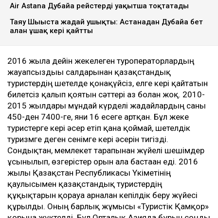
Air Astana Дубайға рейстерді уақытша тоқтатады
Таяу Шығыста жағдай ушықты: Астанадан Дубайға бет
алған ұшақ кері қайтты
2016 жылға дейін жекелеген туроператорлардың
жауапсыздығы салдарынан қазақстандық
туристердің шетелде қонақүйсіз, елге кері қайтатын
билетсіз қалып қоятын сәттері аз болған жоқ. 2010-
2015 жылдары мұндай күрделі жағдайлардың саны
450-ден 7400-ге, яғни 16 есеге артқан. Бұл жеке
туристерге кері әсер етіп қана қоймай, шетелдік
туризмге деген сенімге кері әсерін тигізді.
Сондықтан, мемлекет тарапынан жүйелі шешімдер
ұсынылып, өзгерістер орын ала бастаған еді. 2016
жылы Қазақстан Республикасы Үкіметінің
қаулысымен қазақстандық туристердің
құқықтарын қорғауға арналған кепілдік беру жүйесі
құрылды. Оның барлық жұмысы «Туристік Қамқор»
қорына жүктелді. Бұл Орталық Азияда бұрын соңды