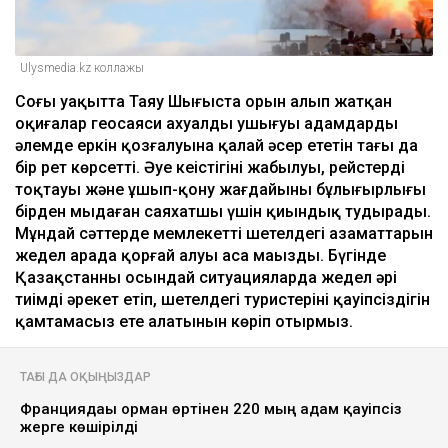
Ulysmedia.kz коллажы
Соңғы уақытта Таяу Шығыста орын алып жатқан
оқиғалар геосаяси ахуалдың ушығуы адамдардың
әлемде еркін қозғалуына қалай әсер ететін тағы да
бір рет көрсетті. Әуе кеңістігінің жабылуы, рейстердің
тоқтауы және ұшып-қону жағдайының бұлыңғырлығы
бірден мыңдаған саяхатшы үшін қиындық тудырады.
Мұндай сәттерде мемлекеттің шетелдегі азаматтарын
жедел арада қорғай алуы аса маңызды. Бүгінде
Қазақстанның осындай ситуацияларда жедел әрі
тиімді әрекет етіп, шетелдегі туристерінің қауіпсіздігін
қамтамасыз ете алатынын көріп отырмыз.
ТАҒЫ ДА ОҚЫҢЫЗДАР
Франциядағы орман өртінен 220 мың адам қауіпсіз
жерге көшірілді