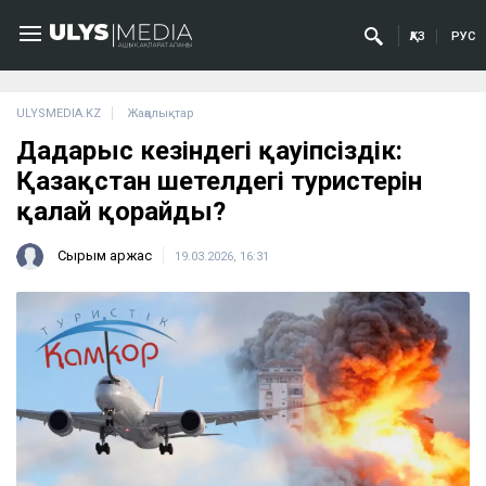
ҚАЗ
РУС
ULYSMEDIA.KZ
Жаңалықтар
Дағдарыс кезіндегі қауіпсіздік:
Қазақстан шетелдегі туристерін
қалай қорғайды?
Сырым Қаржас
19.03.2026, 16:31