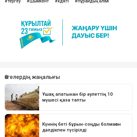
тергеу
Шымкент
күдікті
Нұрайдың өлімі