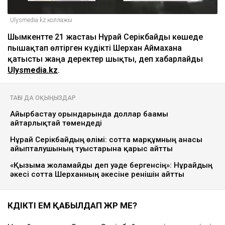
Ulysmedia.kz коллажы
Шымкентте 21 жастағы Нұрай Серікбайды көшеде
пышақтап өлтірген күдікті Шерхан Аймаханға
қатысты жаңа деректер шықты, деп хабарлайды
Ulysmedia.kz
.
ТАҒЫ ДА ОҚЫҢЫЗДАР
Айырбастау орындарында доллар бағамы
айтарлықтай төмендеді
Нұрай Серікбайдың өлімі: сотта марқұмның анасы
айыпталушының туыстарына қарғыс айтты
«Қызыма жоламайды деп уәде бергенсің»: Нұрайдың
әкесі сотта Шерханның әкесіне ренішін айтты
КҮДІКТІ ЕМ ҚАБЫЛДАП ЖҮР МЕ?