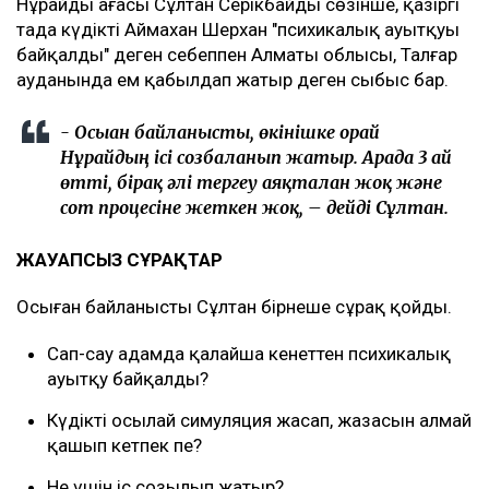
Нұрайдың ағасы Сұлтан Серікбайдың сөзінше, қазіргі
таңда күдікті Аймахан Шерхан "психикалық ауытқуы
байқалды" деген себеппен Алматы облысы, Талғар
ауданында ем қабылдап жатыр деген сыбыс бар.
- Осыған байланысты, өкінішке орай
Нұрайдың ісі созбаланып жатыр. Арада 3 ай
өтті, бірақ әлі тергеу аяқталған жоқ және
сот процесіне жеткен жоқ, – дейді Сұлтан.
ЖАУАПСЫЗ СҰРАҚТАР
Осыған байланысты Сұлтан бірнеше сұрақ қойды.
Сап-сау адамда қалайша кенеттен психикалық
ауытқу байқалды?
Күдікті осылай симуляция жасап, жазасын алмай
қашып кетпек пе?
Не үшін іс созылып жатыр?