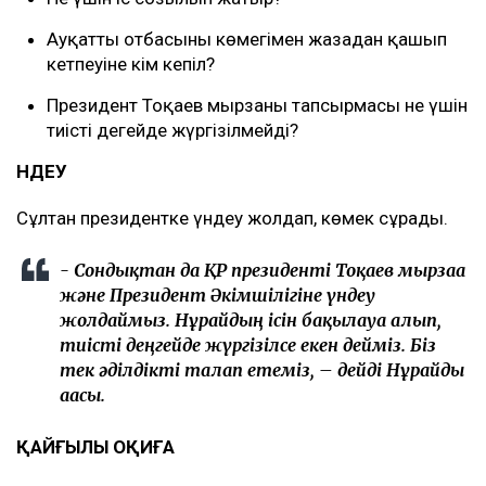
Ауқатты отбасының көмегімен жазадан қашып
кетпеуіне кім кепіл?
Президент Тоқаев мырзаның тапсырмасы не үшін
тиісті деңгейде жүргізілмейді?
ҮНДЕУ
Сұлтан президентке үндеу жолдап, көмек сұрады.
- Сондықтан да ҚР президенті Тоқаев мырзаға
және Президент Әкімшілігіне үндеу
жолдаймыз. Нұрайдың ісін бақылауға алып,
тиісті деңгейде жүргізілсе екен дейміз. Біз
тек әділдікті талап етеміз, – дейді Нұрайды
ағасы.
ҚАЙҒЫЛЫ ОҚИҒА