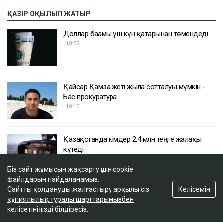
ҚАЗІР ОҚЫЛЫП ЖАТЫР
Доллар бағамы үш күн қатарынан төмендеді
18:52
Қайсар Қамза жеті жылға сотталуы мүмкін -
Бас прокуратура
18:10
Қазақстанда кімдер 2,4 млн теңге жалақы
күтеді
17:59
Біз сайт жұмысын жақсарту үшін cookie
файлдарын пайдаланамыз.
Келісемін
Сайтты қолдануды жалғастыру арқылы сіз
Тимур Турлов Нұрәлі Әлиевке тиесілі болған
құпиялылық туралы шарттарымызбен
компанияны сатып алды
келісетініңізді білдіресіз.
17:20