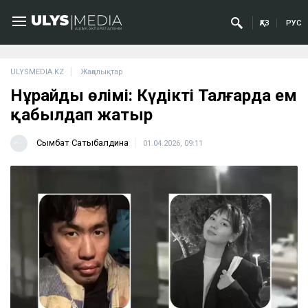
ҚАЗ
РУС
ULYSMEDIA.KZ
Жаңалықтар
Нұрайдың өлімі: Күдікті Талғарда ем
қабылдап жатыр
Сымбат Сатыбалдина
01.04.2026, 09:11