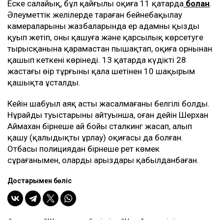
Еске салайық, бұл қайғылы оқиға 11 қаңтарда
болған
.
Әлеуметтік желілерде тараған бейнебақылау
камераларының жазбаларында ер адамның қызды
қуып жетіп, оның қашуға және қарсылық көрсетуге
тырысқанына қарамастан пышақтап, оқиға орнынан
қашып кеткені көрінеді. 13 қаңтарда күдікті 28
жастағы өңір тұрғыны қала шетінен 10 шақырым
қашықта ұсталды.
Кейін шабуыл аяқ асты жасалмағаны белгілі болды.
Нұрайдың туыстарының айтуынша, оған дейін Шерхан
Аймахан бірнеше ай бойы сталкинг жасап, алып
қашу (қалыңдықты ұрлау) оқиғасы да болған.
Отбасы полициядан бірнеше рет көмек
сұрағанымен, олардың арыздары қабылданбаған.
Достарыңмен бөліс