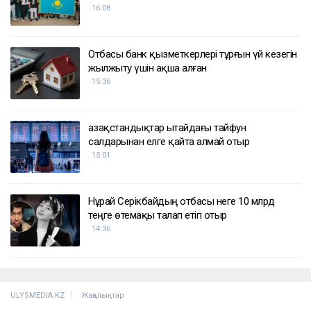
16:08
Отбасы банк қызметкерлері тұрғын үй кезегін
жылжыту үшін ақша алған
15:36
Қазақстандықтар Қытайдағы тайфун
салдарынан елге қайта алмай отыр
15:01
Нұрай Серікбайдың отбасы неге 10 млрд
теңге өтемақы талап етіп отыр
14:36
ULYSMEDIA.KZ
Жаңалықтар