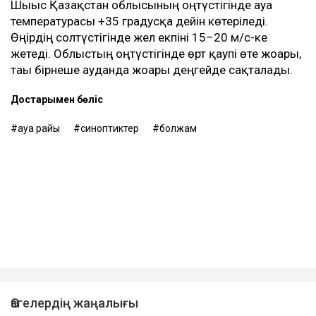
Шығыс Қазақстан облысының оңтүстігінде ауа
температурасы +35 градусқа дейін көтеріледі.
Өңірдің солтүстігінде жел екпіні 15–20 м/с-ке
жетеді. Облыстың оңтүстігінде өрт қаупі өте жоғары,
тағы бірнеше ауданда жоғары деңгейде сақталады.
Достарыңмен бөліс
ауа райы
синоптиктер
болжам