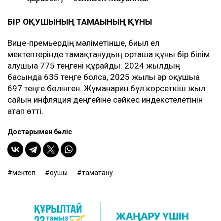
БІР ОҚУШЫНЫҢ ТАМАҒЫНЫҢ ҚҰНЫ
Вице-премьердің мәліметінше, биыл ел
мектептерінде тамақтанудың орташа құны бір білім
алушыға 775 теңгені құрайды. 2024 жылдың
басында 635 теңге болса, 2025 жылы әр оқушыға
697 теңге бөлінген. Жұманғарин бұл көрсеткіш жыл
сайын инфляция деңгейіне сәйкес индекстелетінін
атап өтті.
Достарыңмен бөліс
мектеп
оқушы
тамақтану