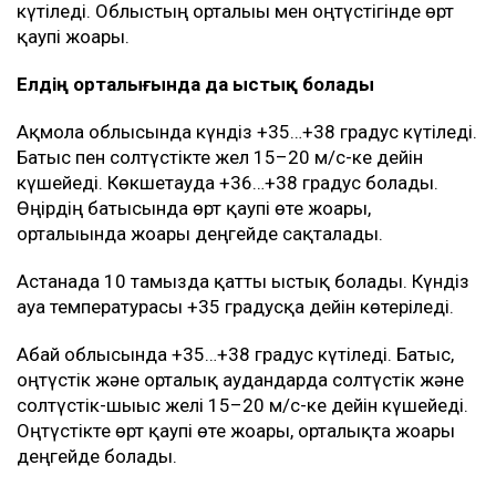
күтіледі. Облыстың орталығы мен оңтүстігінде өрт
қаупі жоғары.
Елдің орталығында да ыстық болады
Ақмола облысында күндіз +35…+38 градус күтіледі.
Батыс пен солтүстікте жел 15–20 м/с-ке дейін
күшейеді. Көкшетауда +36…+38 градус болады.
Өңірдің батысында өрт қаупі өте жоғары,
орталығында жоғары деңгейде сақталады.
Астанада 10 тамызда қатты ыстық болады. Күндіз
ауа температурасы +35 градусқа дейін көтеріледі.
Абай облысында +35…+38 градус күтіледі. Батыс,
оңтүстік және орталық аудандарда солтүстік және
солтүстік-шығыс желі 15–20 м/с-ке дейін күшейеді.
Оңтүстікте өрт қаупі өте жоғары, орталықта жоғары
деңгейде болады.