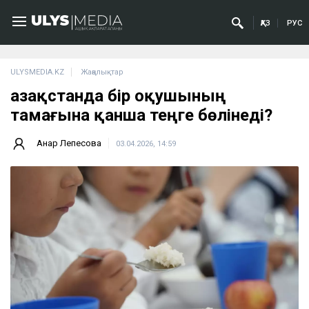
ҚАЗ
РУС
ULYSMEDIA.KZ
Жаңалықтар
Қазақстанда бір оқушының
тамағына қанша теңге бөлінеді?
Анар Лепесова
03.04.2026, 14:59