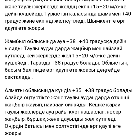
және таулы жерлерде желдің екпіні 15–20 м/с-ке
дейін күшейеді. Түркістан қаласында шамамен +40
градус және екпінді жел күтіледі. Шымкентте өрт
қаупі өте жоғары.
Жамбыл облысында ауа +38…+40 градусқа дейін
ысиды. Таулы аудандарда жаңбыр мен найзағай
күтіледі, кей жерлерде жел 15–20 м/с-ке дейін
күшейеді. Таразда +38 градус болады. Облыстың
басым бөлігінде өрт қаупі өте жоғары деңгейде
сақталады.
Алматы облысында күндіз +35…+38 градус болады.
Алайда оңтүстікте және таулы аудандарда өткінші
жаңбыр жауып, найзағай ойнайды. Кешке қарай
таулы жерлерде ауа райы күрт нашарлап, нөсер
жаңбыр, бұршақ және дауылды жел күтіледі.
Өңірдің батысы мен солтүстігінде өрт қаупі өте
жоғары.