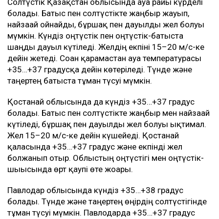
Солтүстік Қазақстан облысында ауа райы күрделі
болады. Батыс пен солтүстікте жаңбыр жауып,
найзағай ойнайды, бұршақ пен дауылды жел болуы
мүмкін. Күндіз оңтүстік пен оңтүстік-батыста
шаңды дауыл күтіледі. Желдің екпіні 15–20 м/с-ке
дейін жетеді. Соған қарамастан ауа температурасы
+35…+37 градусқа дейін көтеріледі. Түнде және
таңертең батыста тұман түсуі мүмкін.
Қостанай облысында да күндіз +35…+37 градус
болады. Батыс пен солтүстікте жаңбыр мен найзағай
күтіледі, бұршақ пен дауылды жел болуы ықтимал.
Жел 15–20 м/с-ке дейін күшейеді. Қостанай
қаласында +35…+37 градус және екпінді жел
болжанып отыр. Облыстың оңтүстігі мен оңтүстік-
шығысында өрт қаупі өте жоғары.
Павлодар облысында күндіз +35…+38 градус
болады. Түнде және таңертең өңірдің солтүстігінде
тұман түсуі мүмкін. Павлодарда +35…+37 градус