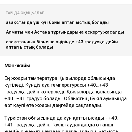
ТАҒЫ ДА ОҚЫҢЫЗДАР
Қазақстанда үш күн бойы аптап ыстық болады
Алматы мен Астана тұрғындарына ескерту жасалды
Қазақстанның бірнеше өңірінде +43 градусқа дейін
аптап ыстық болады
Мән-жайы
Ең жоғары температура Қызылорда облысында
күтіледі. Күндіз ауа температурасы +40…+43
градусқа дейін көтеріледі. Қызылорда қаласында
+40…+41 градус болады. Облыстың бүкіл аумағында
өрт қаупі өте жоғары деңгейде сақталады.
Түркістан облысында да күн қатты ысиды - +40…
+41 градусқа дейін. Таулы аудандарда өткінші
жаңбыр жауып, найзағай ойнауы мүмкін. Батыста