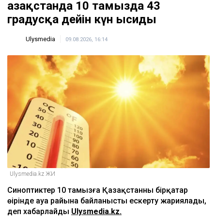
Қазақстанда 10 тамызда 43
градусқа дейін күн ысиды
Ulysmedia
09.08.2026, 16:14
Ulysmedia.kz ЖИ
Синоптиктер 10 тамызға Қазақстанның бірқатар
өңірінде ауа райына байланысты ескерту жариялады,
деп хабарлайды
Ulysmedia.kz.