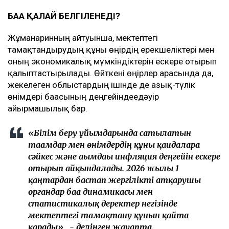
БАҒА ҚАЛАЙ БЕЛГІЛЕНЕДІ?
Жұманғаринның айтуынша, мектептегі
тамақтандырудың құны өңірдің ерекшеліктері мен
оның экономикалық мүмкіндіктерін ескере отырып
қалыптастырылады. Өйткені өңірлер арасында да,
жекелеген облыстардың ішінде де азық-түлік
өнімдері бағасының деңгейіндеедәуір
айырмашылық бар.
«Білім беру ұйымдарында сатылатын
тағамдар мен өнімдердің құны қағидаларға
сәйкес және ағымдағы инфляция деңгейін ескере
отырып айқындалады. 2026 жылғы 1
қаңтардан бастап жергілікті атқарушы
органдар баға динамикасы мен
статистикалық деректер негізінде
мектептегі тамақтану құнын қайта
қарады», - делінген жауапта.