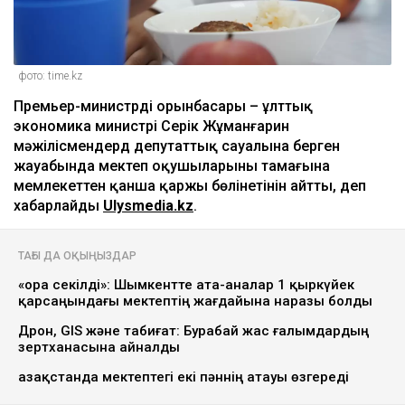
фото: time.kz
Премьер-министрдің орынбасары – ұлттық
экономика министрі Серік Жұманғарин
мәжілісмендердң депутаттық сауалына берген
жауабында мектеп оқушыларының тамағына
мемлекеттен қанша қаржы бөлінетінін айтты, деп
хабарлайды
Ulysmedia.kz
.
ТАҒЫ ДА ОҚЫҢЫЗДАР
«Қора секілді»: Шымкентте ата-аналар 1 қыркүйек
қарсаңындағы мектептің жағдайына наразы болды
Дрон, GIS және табиғат: Бурабай жас ғалымдардың
зертханасына айналды
Қазақстанда мектептегі екі пәннің атауы өзгереді