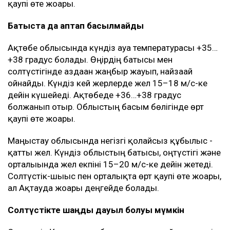
қаупі өте жоғары.
Батыста да аптап басылмайды
Ақтөбе облысында күндіз ауа температурасы +35…
+38 градус болады. Өңірдің батысы мен
солтүстігінде аздаған жаңбыр жауып, найзағай
ойнайды. Күндіз кей жерлерде жел 15–18 м/с-ке
дейін күшейеді. Ақтөбеде +36…+38 градус
болжанып отыр. Облыстың басым бөлігінде өрт
қаупі өте жоғары.
Маңғыстау облысында негізгі қолайсыз құбылыс -
қатты жел. Күндіз облыстың батысы, оңтүстігі және
орталығында жел екпіні 15–20 м/с-ке дейін жетеді.
Солтүстік-шығыс пен орталықта өрт қаупі өте жоғары,
ал Ақтауда жоғары деңгейде болады.
Солтүстікте шаңды дауыл болуы мүмкін