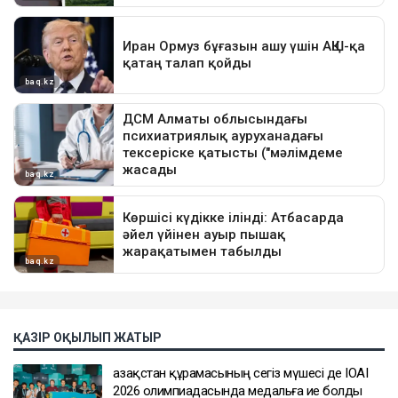
ҚАЗІР ОҚЫЛЫП ЖАТЫР
Қазақстан құрамасының сегіз мүшесі де IOAI
2026 олимпиадасында медальға ие болды