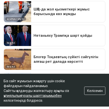
Біз сайт жұмысын жақсарту үшін cookie
файлдарын пайдаланамыз.
Келісемін
Сайтты қолдануды жалғастыру арқылы сіз
құпиялылық туралы шарттарымызбен
келісетініңізді білдіресіз.