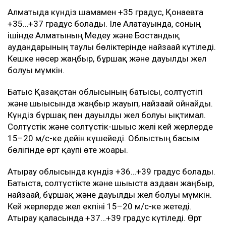
Алматыда күндіз шамамен +35 градус, Қонаевта
+35…+37 градус болады. Іле Алатауында, соның
ішінде Алматының Медеу және Бостандық
аудандарының таулы бөліктерінде найзағай күтіледі.
Кешке нөсер жаңбыр, бұршақ және дауылды жел
болуы мүмкін.
Батыс Қазақстан облысының батысы, солтүстігі
және шығысында жаңбыр жауып, найзағай ойнайды.
Күндіз бұршақ пен дауылды жел болуы ықтимал.
Солтүстік және солтүстік-шығыс желі кей жерлерде
15–20 м/с-ке дейін күшейеді. Облыстың басым
бөлігінде өрт қаупі өте жоғары.
Атырау облысында күндіз +36…+39 градус болады.
Батыста, солтүстікте және шығыста аздаған жаңбыр,
найзағай, бұршақ және дауылды жел болуы мүмкін.
Кей жерлерде жел екпіні 15–20 м/с-ке жетеді.
Атырау қаласында +37…+39 градус күтіледі. Өрт