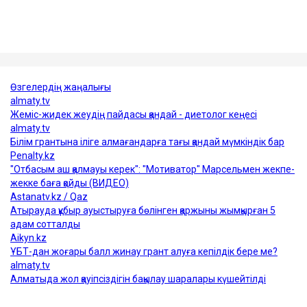
қатысты қылмыстық іс тергеліп жатыр.
Достарыңмен бөліс
өтемақы
астана
фельдшер