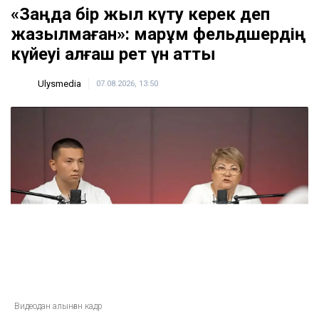
15:54
Қазақстанның бірнеше өңірінде +43 градусқа
дейін аптап ыстық болады
15:12
ULYSMEDIA.KZ
Жаңалықтар
«Заңда бір жыл күту керек деп
жазылмаған»: марқұм фельдшердің
күйеуі алғаш рет үн қатты
Ulysmedia
07.08.2026, 13:50