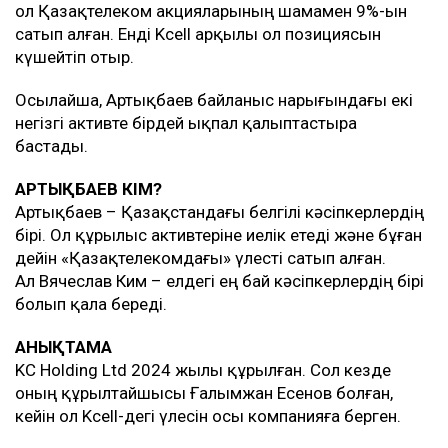
ол Қазақтелеком акцияларының шамамен 9%-ын
сатып алған. Енді Kcell арқылы ол позициясын
күшейтіп отыр.
Осылайша, Артықбаев байланыс нарығындағы екі
негізгі активте бірдей ықпал қалыптастыра
бастады.
АРТЫҚБАЕВ КІМ?
Артықбаев – Қазақстандағы белгілі кәсіпкерлердің
бірі. Ол құрылыс активтеріне иелік етеді және бұған
дейін «Қазақтелекомдағы» үлесті сатып алған.
Ал Вячеслав Ким – елдегі ең бай кәсіпкерлердің бірі
болып қала береді.
АНЫҚТАМА
KC Holding Ltd 2024 жылы құрылған. Сол кезде
оның құрылтайшысы Ғалымжан Есенов болған,
кейін ол Kcell-дегі үлесін осы компанияға берген.