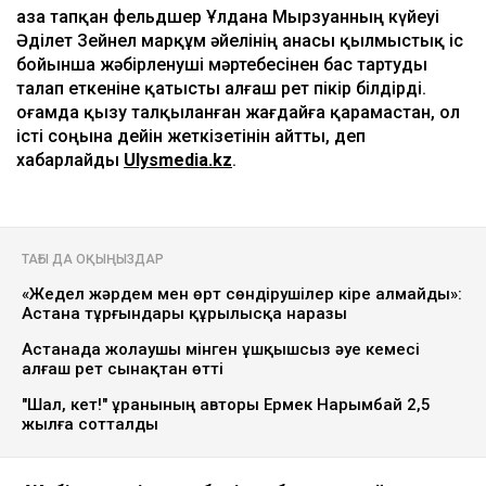
Видеодан алынған кадр
Қаза тапқан фельдшер Ұлдана Мырзуанның күйеуі
Әділет Зейнел марқұм әйелінің анасы қылмыстық іс
бойынша жәбірленуші мәртебесінен бас тартуды
талап еткеніне қатысты алғаш рет пікір білдірді.
Қоғамда қызу талқыланған жағдайға қарамастан, ол
істі соңына дейін жеткізетінін айтты, деп
хабарлайды
Ulysmedia.kz
.