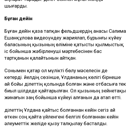
Қырқына дейін апта сайын ас беріп, құдайы
тамақ өткіздік. Бұл ақшаны екі отбасы да
жеке қажетіне жұмсамады. Барлығы
Ұлданаға қатысты шығындарға жұмсалды,
– деп түсіндірді Эльза Ерманова.
Сонымен қатар әлеуметтік желіде марқұмның
отбасы мемлекеттен баспана беруді талап етті деген
ақпарат тарады. Әділет Зейнел мұны жоққа
шығарды.
Бұған дейін
Бұған дейін қаза тапқан фельдшердің анасы Сәлима
Ешанқұлова видеоүндеу жариялап, бұрынғы күйеу
баласының қызының өліміне қатысты қылмыстық
іс бойынша жәбірленуші мәртебесінен бас
тартқанын қалайтынын айтқан.