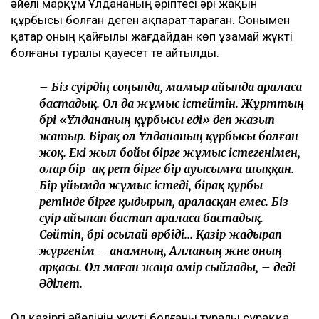
ең бастысы – баламды тірі, күліп, бақытты
күйде көру болды, – деді Эльза Ерманова.
Ұлдана қайтыс болғаннан кейінгі қаржылық
даулар
Желіде Әділеттің сегіз айдан кейін қайта үйленгені
ғана емес, оның қазіргі жарының кім екені де қызу
талқыланды. Әлеуметтік желіде оның қазіргі
әйелі марқұм Ұлдананың әріптесі әрі жақын
құрбысы болған деген ақпарат тараған. Сонымен
қатар оның қайғылы жағдайдан көп ұзамай жүкті
болғаны туралы қауесет те айтылды.
– Біз сәуірдің соңында, мамыр айында араласа
бастадық. Ол да жұмыс істейтін. Жұрттың
бәрі «Ұлдананың құрбысы еді» деп жазып
жатыр. Бірақ ол Ұлдананың құрбысы болған
жоқ. Екі жыл бойы бірге жұмыс істегенімен,
олар бір-ақ рет бірге бір ауысымға шыққан.