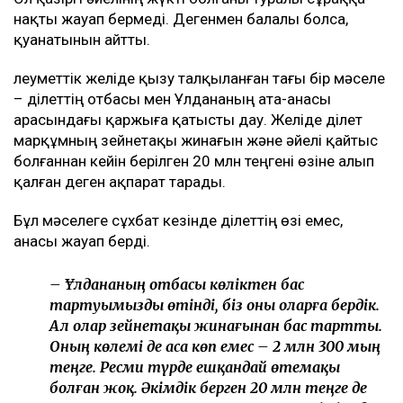
Бір ұйымда жұмыс істеді, бірақ құрбы
ретінде бірге қыдырып, араласқан емес. Біз
сәуір айынан бастап араласа бастадық.
Сөйтіп, бәрі осылай өрбіді... Қазір жадырап
жүргенім – анамның, Алланың және оның
арқасы. Ол маған жаңа өмір сыйлады, – деді
Әділет.
Ол қазіргі әйелінің жүкті болғаны туралы сұраққа
нақты жауап бермеді. Дегенмен балалы болса,
қуанатынын айтты.
Әлеуметтік желіде қызу талқыланған тағы бір мәселе
– Әділеттің отбасы мен Ұлдананың ата-анасы
арасындағы қаржыға қатысты дау. Желіде Әділет
марқұмның зейнетақы жинағын және әйелі қайтыс
болғаннан кейін берілген 20 млн теңгені өзіне алып
қалған деген ақпарат тарады.