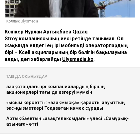
Коллаж Ulysmedia
Кәсіпкер Нұрлан Артықбаев Qazaq
Stroy компаниясының иесі ретінде танымал. Ол
жақында елдегі ең ірі мобильді операторлардың
бірі – Kcell акцияларының бір бөлігін бақылауына
алды, деп хабарлайды
Ulysmedia.kz
.
ТАҒЫ ДА ОҚЫҢЫЗДАР
Қазақстандағы ірі компаниялардың бірінің
акционерлері тағы да өзгеруі мүмкін
«Қысым көрсетті»: «Қазақмысқа» қарасты зауыттың
экс-қызметкері Тоқаевтан көмек сұрады
Артықбаевтың «Қазақтелекомдағы» үлесі «Самұрық-
Қазынаға» өтті