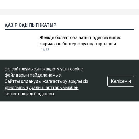
Біз сайт жұмысын жақсарту үшін cookie
файлдарын пайдаланамыз.
Келісемін
Сайтты қолдануды жалғастыру арқылы сіз
құпиялылық туралы шарттарымызбен
келісетініңізді білдіресіз.