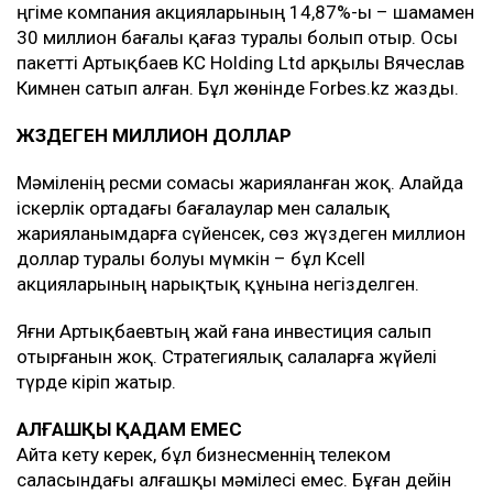
Әңгіме компания акцияларының 14,87%-ы – шамамен
30 миллион бағалы қағаз туралы болып отыр. Осы
пакетті Артықбаев KC Holding Ltd арқылы Вячеслав
Кимнен сатып алған. Бұл жөнінде Forbes.kz жазды.
ЖҮЗДЕГЕН МИЛЛИОН ДОЛЛАР
Мәміленің ресми сомасы жарияланған жоқ. Алайда
іскерлік ортадағы бағалаулар мен салалық
жарияланымдарға сүйенсек, сөз жүздеген миллион
доллар туралы болуы мүмкін – бұл Kcell
акцияларының нарықтық құнына негізделген.
Яғни Артықбаевтың жай ғана инвестиция салып
отырғанын жоқ. Стратегиялық салаларға жүйелі
түрде кіріп жатыр.
АЛҒАШҚЫ ҚАДАМ ЕМЕС
Айта кету керек, бұл бизнесменнің телеком
саласындағы алғашқы мәмілесі емес. Бұған дейін