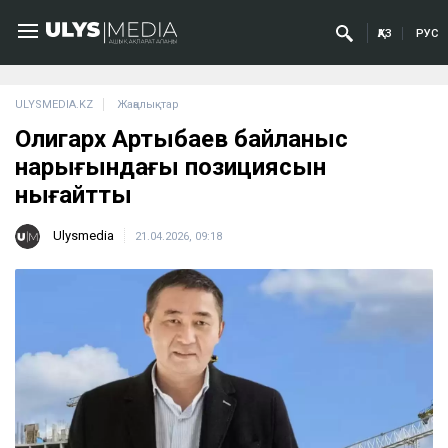
ҚАЗ
РУС
ULYSMEDIA.KZ
Жаңалықтар
Олигарх Артықбаев байланыс
нарығындағы позициясын
нығайтты
Ulysmedia
21.04.2026, 09:18