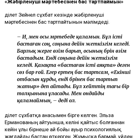
ТАҒЫ ДА ОҚЫҢЫЗДАР
«Жедел жәрдем мен өрт сөндірушілер кіре алмайды»:
Астана тұрғындары құрылысқа наразы
Астанада жолаушы мінген ұшқышсыз әуе кемесі
алғаш рет сынақтан өтті
"Шал, кет!" ұранының авторы Ермек Нарымбай 2,5
жылға сотталды
«Жәбірленуші мәртебесінен бас тартпаймын»
Әділет Зейнел сұхбат кезінде жәбірленуші
мәртебесінен бас тартпайтынын мәлімдеді.
– Иә, мен осы мәртебеде қаламын. Бұл істі
бастаған соң, соңына дейін жеткізгім келеді.
Барлық жерге өзім барып, осының бәрін өзім
бастадым. Енді соңына дейін жеткізгім
келеді. Қазақта «бастаған істі аяқта» деген
сөз бар ғой. Егер ертең бас тартсам, «Екінші