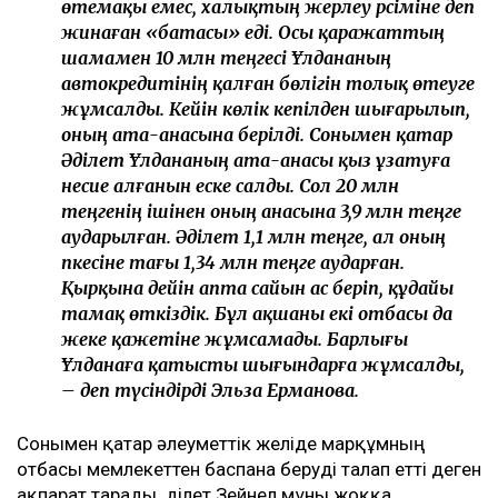
Бұл мәселеге сұхбат кезінде Әділеттің өзі емес,
анасы жауап берді.
– Ұлдананың отбасы көліктен бас
тартуымызды өтінді, біз оны оларға бердік.
Ал олар зейнетақы жинағынан бас тартты.
Оның көлемі де аса көп емес – 2 млн 300 мың
теңге. Ресми түрде ешқандай өтемақы
болған жоқ. Әкімдік берген 20 млн теңге де
өтемақы емес, халықтың жерлеу рәсіміне деп
жинаған «батасы» еді. Осы қаражаттың
шамамен 10 млн теңгесі Ұлдананың
автокредитінің қалған бөлігін толық өтеуге
жұмсалды. Кейін көлік кепілден шығарылып,
оның ата-анасына берілді. Сонымен қатар
Әділет Ұлдананың ата-анасы қыз ұзатуға
несие алғанын еске салды. Сол 20 млн
теңгенің ішінен оның анасына 3,9 млн теңге
аударылған. Әділет 1,1 млн теңге, ал оның
әпкесіне тағы 1,34 млн теңге аударған.