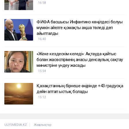
ҚАЗІР ОҚЫЛЫП ЖАТЫР
Желіде балағат сөз айтып, әдепсіз видео
жариялаған блогер жауапқа тартылды
16:58
ФИФА басшысы Инфантино көңілдесі болуы
мүмкін әйелге қомақты ақша төледі деп
айыпталды
16:40
«Жеке кездескім келеді»: Ақтауда қайтыс
болған жасөспірімнің анасы денсаулық сақтау
министріне үндеу жасады