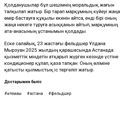
Сонымен қатар ол мүлікті бөлу мәселесін де
көтерді. Әйелдің сөзінше, Ұлдананың көлігі бірнеше
ай бойы Әділеттің қолында болған және отбасыға тек
биыл шілдеде қайтарылған. Ол қызының зейнетақы
жинағын заң бойынша күйеуі алғанын да атап өтті.
Әділеттің Ұлдана қайтыс болғаннан кейін сегіз ай
өткен соң қайта үйленгені белгілі болғаннан кейін
әлеуметтік желіде қызу талқылау басталды.
Қолданушылар бұл шешімнің моральдық жағын
талқылап жатыр. Бір тарап марқұмның күйеуі жаңа
өмір бастауға құқылы екенін айтса, енді бірі оның
жаңа некеге тұруға асыққанын айтып, марқұмның
ата-анасының ұстанымын қолдады.
Еске салайық, 23 жастағы фельдшер Ұлдана
Мырзуан 2025 жылдың қарашасында Астанада
қызметтік міндетін атқарып жүрген кезінде үстіне
кондиционер құлап, қаза тапқан. Оның өліміне