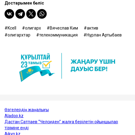
Достарыңмен бөліс
Kcell
олигарх
Вячеслав Ким
актив
олигархтар
телекоммуникация
Нұрлан Артықбаев