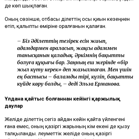
отбасын құрды, енді бәрінен бас тартып
жатыр» деп айтады. Бұл хейттің тағы бір
толқынына ұласады. Мен ондайды
қаламаймын, – деді ол.
Әділет сұхбатқа анасымен бірге келген. Эльза
Ерманованың айтуынша, келіні қайтыс болғаннан
кейін ұлы бірнеше ай бойы ауыр психологиялық
жағдайды бастан өткерген. Жұмысқа бармай, үйден
де көп шықпаған.
Оның сөзінше, отбасы Әділеттің осы қиын кезеңнен
өтіп, қалыпты өміріне оралғанын қалаған.
– Біз Әділеттің тезірек есін жиып,
адамдармен араласып, жақсы адаммен
танысқанын қаладық. Әркімнің бақытты
болуға құқығы бар. Заңның еш жерінде «бір
жыл күту керек» деп жазылмаған. Мен үшін