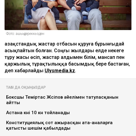
Фото: ашық дереккөзден
Қазақстандық жастар отбасын құруға бұрынғыдай
асықпайтын болған. Соңғы жылдары елде некеге
тұру жасы өсіп, жастар алдымен білім, мансап пен
қаржылық тұрақтылыққа басымдық бере бастаған,
деп хабарлайды
Ulysmedia.kz
.
ТАҒЫ ДА ОҚЫҢЫЗДАР
Боксшы Теміртас Жүсіпов әйелімен татуласқанын
айтты
Астана күні 10 күн тойланады
Конституциялық сот ажырасқан ата-аналарға
қатысты шешім қабылдады