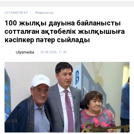
ULYSMEDIA.KZ
Жаңалықтар
100 жылқы дауына байланысты
сотталған ақтөбелік жылқышыға
кәсіпкер пәтер сыйлады
Ulysmedia
05.08.2026, 11:30