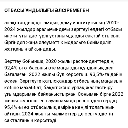
ОТБАСЫ ҚҰНДЫЛЫҒЫ ӘЛСІРЕМЕГЕН
Қазақстандық қоғамдық даму институтының 2020-
2024 жылдар аралығындағы зерттеуі елдегі отбасы
институты дәстүрлі ұстанымдарды сақтай отырып,
біртіндеп жаңа әлеуметтік модельге бейімделіп
жатқанын айқындады.
Зерттеу бойынша, 2020 жылы респонденттердің
92,4%-ы отбасыны өте маңызды құндылық деп
бағалаған. 2022 жылы бұл көрсеткіш 93,5%-ға дейін
өскен. Зерттеуге қатысқандар отбасының маңызын
көбіне махаббат, бақыт және ұрпақ жалғастыру
ұғымдарымен байланыстырған. Сонымен бірге 2022
жылы жүргізілген сауалнамада респонденттердің
95,4%-ы өз отбасылық өміріне көңілі толатынын
айтқан. 2024 жылғы мәліметтер де осы үрдістің
сақталғанын көрсетеді.