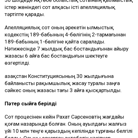
істер жөніндегі сот алқасы істі апелляциялық
тәртіпте қарады.
Апелляциялық сот оның әрекетін Қылмыстық
кодекстің 189-бабының 4-бөлігінің 2-тармағынан
189-бабының 1-бөлігіне қайта саралады.
Нәтижесінде 7 жылдық бас бостандығынан айыру
жазасы 6 айға бас бостандығын шектеуге
өзгертілді.
Қазақстан Конституциясының 30 жылдығына
байланысты рақымшылық жасау туралы заңға
сәйкес оның жазасы тағы 3 айға қысқартылды.
Пәтер сыйға берілді
Сот процесінен кейін Рахат Сәрсеновтің жағдайы
қоғам назарында болған. Оның ауылдағы жалғыз
үйі 10 млн теңге қарыздың кепілінде тұрғаны белгілі
болды. Осыны ескерген ақтөбелік кәсіпкер