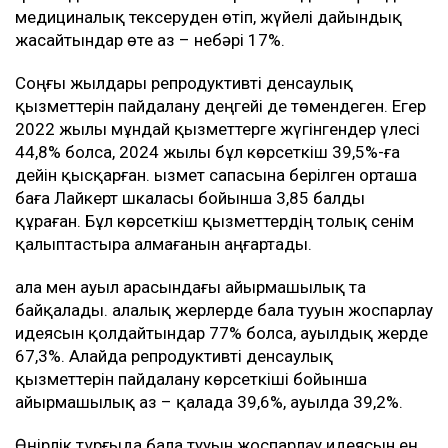
медициналық тексеруден өтіп, жүйелі дайындық
жасайтындар өте аз – небәрі 17%.
Соңғы жылдары репродуктивті денсаулық
қызметтерін пайдалану деңгейі де төмендеген. Егер
2022 жылы мұндай қызметтерге жүгінгендер үлесі
44,8% болса, 2024 жылы бұл көрсеткіш 39,5%-ға
дейін қысқарған. Қызмет сапасына берілген орташа
баға Лайкерт шкаласы бойынша 3,85 балды
құраған. Бұл көрсеткіш қызметтердің толық сенім
қалыптастыра алмағанын аңғартады.
Қала мен ауыл арасындағы айырмашылық та
байқалады. Қалалық жерлерде бала тууын жоспарлау
идеясын қолдайтындар 77% болса, ауылдық жерде
67,3%. Алайда репродуктивті денсаулық
қызметтерін пайдалану көрсеткіші бойынша
айырмашылық аз – қалада 39,6%, ауылда 39,2%.
Өңірлік тұрғыда бала тууын жоспарлау идеясын ең