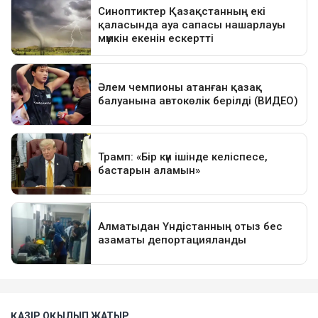
ҚАЗІР ОҚЫЛЫП ЖАТЫР