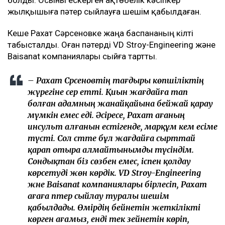
жылқышыға пәтер сыйлауға шешім қабылдаған.
Кеше Рахат Сәрсеновке жаңа баспананың кілті
табысталды. Оған пәтерді VD Stroy-Engineering және
Baisanat компаниялары сыйға тартты.
– Рахат Сәрсеновтің тағдыры көпшіліктің
жүрегіне әсер етті. Қиын жағдайға тап
болған адамның жанайқайына бейжай қарау
мүмкін емес еді. Әсіресе, Рахат ағаның
инсульт алғанын естігенде, марқұм әкем есіме
түсті. Сол сәтте бұл жағдайға сырттай
қарап отыра алмайтынымды түсіндім.
Сондықтан біз сөзбен емес, іспен қолдау
көрсетуді жөн көрдік. VD Stroy-Engineering
және Baisanat компаниялары бірлесіп, Рахат
ағаға пәтер сыйлау туралы шешім
қабылдады. Өмірдің бейнетін жеткілікті
көрген ағамыз, енді тек зейнетін көріп,