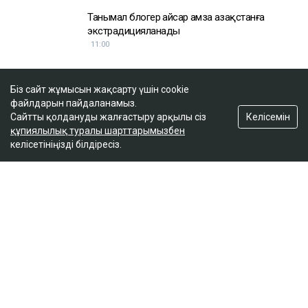
Танымал блогер Қайсар Қамза Қазақстанға
экстрадицияланады
11:00
Біз сайт жұмысын жақсарту үшін cookie
файлдарын пайдаланамыз.
Келісемін
Сайтты қолдануды жалғастыру арқылы сіз
құпиялылық туралы шарттарымызбен
Сайт материалдарын коммерциялық мақсатта толық немесе ішінара
келісетініңізді білдіресіз.
көшіруге тек сайт иесінің жазбаша рұқсатымен ғана рұқсат етіледі.
Айдарлар
Жаңалықтар
Сол жағалау
Бюджет
Сараптама
Аймақ
Қоғам