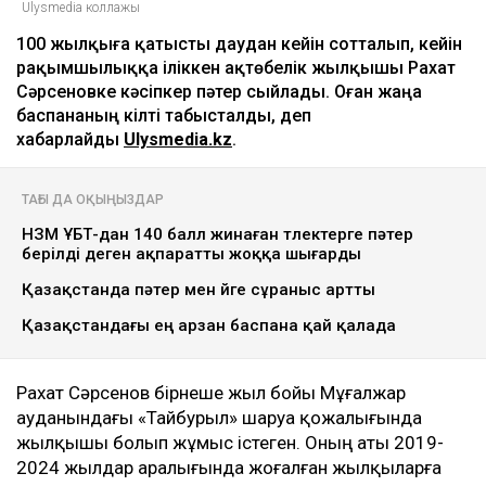
Ulysmedia коллажы
100 жылқыға қатысты даудан кейін сотталып, кейін
рақымшылыққа іліккен ақтөбелік жылқышы Рахат
Сәрсеновке кәсіпкер пәтер сыйлады. Оған жаңа
баспананың кілті табысталды, деп
хабарлайды
Ulysmedia.kz
.
ТАҒЫ ДА ОҚЫҢЫЗДАР
НЗМ ҰБТ-дан 140 балл жинаған түлектерге пәтер
берілді деген ақпаратты жоққа шығарды
Қазақстанда пәтер мен үйге сұраныс артты
Қазақстандағы ең арзан баспана қай қалада
Рахат Сәрсенов бірнеше жыл бойы Мұғалжар
ауданындағы «Тайбурыл» шаруа қожалығында
жылқышы болып жұмыс істеген. Оның аты 2019-
2024 жылдар аралығында жоғалған жылқыларға