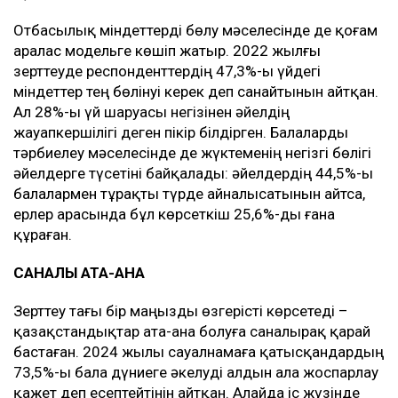
Отбасылық міндеттерді бөлу мәселесінде де қоғам
аралас модельге көшіп жатыр. 2022 жылғы
зерттеуде респонденттердің 47,3%-ы үйдегі
міндеттер тең бөлінуі керек деп санайтынын айтқан.
Ал 28%-ы үй шаруасы негізінен әйелдің
жауапкершілігі деген пікір білдірген. Балаларды
тәрбиелеу мәселесінде де жүктеменің негізгі бөлігі
әйелдерге түсетіні байқалады: әйелдердің 44,5%-ы
балалармен тұрақты түрде айналысатынын айтса,
ерлер арасында бұл көрсеткіш 25,6%-ды ғана
құраған.
САНАЛЫ АТА-АНА
Зерттеу тағы бір маңызды өзгерісті көрсетеді –
қазақстандықтар ата-ана болуға саналырақ қарай
бастаған. 2024 жылы сауалнамаға қатысқандардың
73,5%-ы бала дүниеге әкелуді алдын ала жоспарлау
қажет деп есептейтінін айтқан. Алайда іс жүзінде