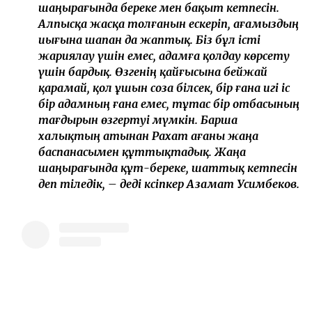
шаңырағында береке мен бақыт кетпесін.
Алпысқа жасқа толғанын ескеріп, ағамыздың
иығына шапан да жаптық. Біз бұл істі
жариялау үшін емес, адамға қолдау көрсету
үшін бардық. Өзгенің қайғысына бейжай
қарамай, қол ұшын соза білсек, бір ғана игі іс
бір адамның ғана емес, тұтас бір отбасының
тағдырын өзгертуі мүмкін. Барша
халықтың атынан Рахат ағаны жаңа
баспанасымен құттықтадық. Жаңа
шаңырағында құт-береке, шаттық кетпесін
деп тіледік, – деді кәсіпкер Азамат Усимбеков.