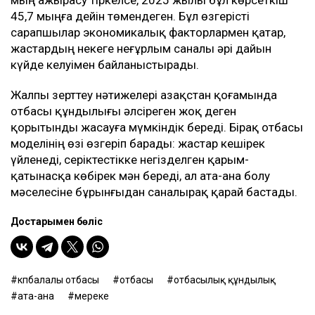
45,7 мыңға дейін төмендеген. Бұл өзгерісті
сарапшылар экономикалық факторлармен қатар,
жастардың некеге неғұрлым саналы әрі дайын
күйде келуімен байланыстырады.
Жалпы зерттеу нәтижелері Қазақстан қоғамында
отбасы құндылығы әлсіреген жоқ деген
қорытынды жасауға мүмкіндік береді. Бірақ отбасы
моделінің өзі өзгеріп барады: жастар кешірек
үйленеді, серіктестікке негізделген қарым-
қатынасқа көбірек мән береді, ал ата-ана болу
мәселесіне бұрынғыдан саналырақ қарай бастады.
Достарыңмен бөліс
көпбалалы отбасы
отбасы
отбасылық құндылық
ата-ана
мереке