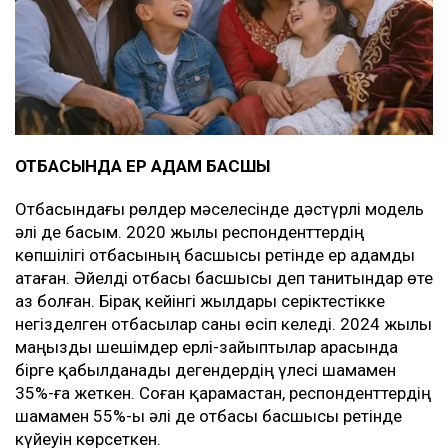
ОТБАСЫНДА ЕР АДАМ БАСШЫ
Отбасындағы рөлдер мәселесінде дәстүрлі модель
әлі де басым. 2020 жылы респонденттердің
көпшілігі отбасының басшысы ретінде ер адамды
атаған. Әйелді отбасы басшысы деп танитындар өте
аз болған. Бірақ кейінгі жылдары серіктестікке
негізделген отбасылар саны өсіп келеді. 2024 жылы
маңызды шешімдер ерлі-зайыптылар арасында
бірге қабылданады дегендердің үлесі шамамен
35%-ға жеткен. Соған қарамастан, респонденттердің
шамамен 55%-ы әлі де отбасы басшысы ретінде
күйеуін көрсеткен.