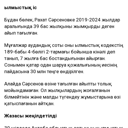
Қылмыстық іс
Бұдан бөлек, Рахат Сәрсеновке 2019-2024 жылдар
аралығында 39 бас жылқыны жымқырды деген
айып тағылған.
Мұғалжар аудандық соты оны Қылмыстық кодекстің
189-бабы 4-бөлігі 2-тармағы бойынша кінәлі деп
танып, 7 жылға бас бостандығынан айырған.
Сонымен қатар одан шаруа қожалығының иесінің
пайдасына 30 млн теңге өндірілген.
Алайда Сәрсенов өзіне тағылған айыпты толық
мойындамаған. Ол жылқылардың жоғалғанын
білмейтінін және малды түгендеу жұмыстарына өзі
қатыспағанын айтқан.
Жазасы жеңілдетілді
30 шілдеде Ақтөбе облыстық сотының қылмыстық