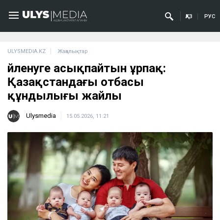
ҚАЗ
РУС
ULYSMEDIA.KZ
Жаңалықтар
Үйленуге асықпайтын ұрпақ:
Қазақстандағы отбасы
құндылығы жайлы
Ulysmedia
15.05.2026, 11:21