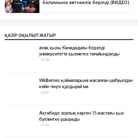
ҚАЗІР ОҚЫЛЫП ЖАТЫР
Қазақ қызы Канададағы беделді
университетте қызметке тағайындалды
12:33
Wildberries қоймаларына жасалған шабуылдан
кейін теңге құлдырай ма
12:01
Ақтөбеде зорлық көрген 15 жастағы қыз
буллингке ұшырады
11:43