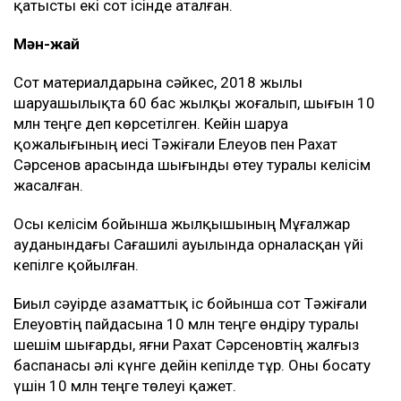
қатысты екі сот ісінде аталған.
Мән-жай
Сот материалдарына сәйкес, 2018 жылы
шаруашылықта 60 бас жылқы жоғалып, шығын 10
млн теңге деп көрсетілген. Кейін шаруа
қожалығының иесі Тәжіғали Елеуов пен Рахат
Сәрсенов арасында шығынды өтеу туралы келісім
жасалған.
Осы келісім бойынша жылқышының Мұғалжар
ауданындағы Сағашилі ауылында орналасқан үйі
кепілге қойылған.
Биыл сәуірде азаматтық іс бойынша сот Тәжіғали
Елеуовтің пайдасына 10 млн теңге өндіру туралы
шешім шығарды, яғни Рахат Сәрсеновтің жалғыз
баспанасы әлі күнге дейін кепілде тұр. Оны босату
үшін 10 млн теңге төлеуі қажет.