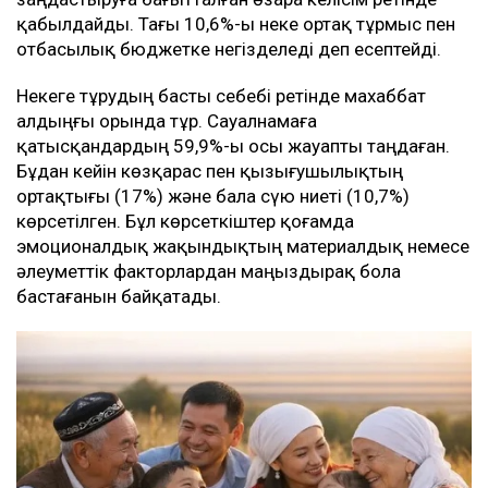
қабылдайды. Тағы 10,6%-ы неке ортақ тұрмыс пен
отбасылық бюджетке негізделеді деп есептейді.
Некеге тұрудың басты себебі ретінде махаббат
алдыңғы орында тұр. Сауалнамаға
қатысқандардың 59,9%-ы осы жауапты таңдаған.
Бұдан кейін көзқарас пен қызығушылықтың
ортақтығы (17%) және бала сүю ниеті (10,7%)
көрсетілген. Бұл көрсеткіштер қоғамда
эмоционалдық жақындықтың материалдық немесе
әлеуметтік факторлардан маңыздырақ бола
бастағанын байқатады.