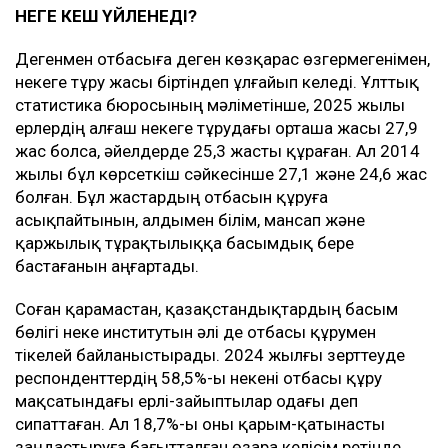
НЕГЕ КЕШ ҮЙЛЕНЕДІ?
Дегенмен отбасыға деген көзқарас өзгермегенімен,
некеге тұру жасы біртіндеп ұлғайып келеді. Ұлттық
статистика бюросының мәліметінше, 2025 жылы
ерлердің алғаш некеге тұрудағы орташа жасы 27,9
жас болса, әйелдерде 25,3 жасты құраған. Ал 2014
жылы бұл көрсеткіш сәйкесінше 27,1 және 24,6 жас
болған. Бұл жастардың отбасын құруға
асықпайтынын, алдымен білім, мансап және
қаржылық тұрақтылыққа басымдық бере
бастағанын аңғартады.
Соған қарамастан, қазақстандықтардың басым
бөлігі неке институтын әлі де отбасы құрумен
тікелей байланыстырады. 2024 жылғы зерттеуде
респонденттердің 58,5%-ы некені отбасы құру
мақсатындағы ерлі-зайыптылар одағы деп
сипаттаған. Ал 18,7%-ы оны қарым-қатынасты
заңдастыруға бағытталған өзара келісім ретінде