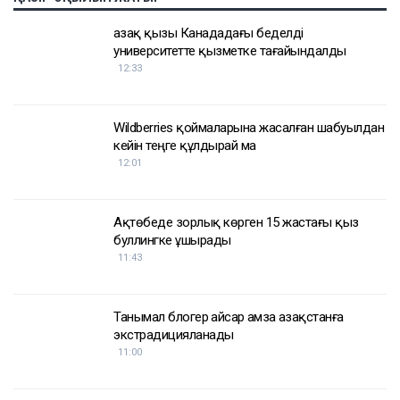
Қазақ қызы Канададағы беделді
университетте қызметке тағайындалды
12:33
Wildberries қоймаларына жасалған шабуылдан
кейін теңге құлдырай ма
12:01
Ақтөбеде зорлық көрген 15 жастағы қыз
буллингке ұшырады
11:43
Танымал блогер Қайсар Қамза Қазақстанға
экстрадицияланады
11:00