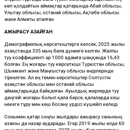
көп қолдайтын аймақтар қатарында Абай облысы,
Ұлытау облысы, Қостанай облысы, Ақтөбе облысы
және Алматы аталған.
АЖЫРАСУ АЗАЙҒАН
Демографиялық көрсеткіштерге келсек, 2025 жылы
Қазақстанда 335 мың бала дүниеге келген. Жалпы
туу коэффициенті әр 1000 адамға шаққанда 16,43
болған. Ең жоғары туу көрсеткіші Түркістан облысы,
Шымкент және Маңғыстау облысы өңірлерінде
тіркелген. Ал ең төмен көрсеткіштер Солтүстік
Қазақстан облысы мен Қостанай облысы
аймақтарында байқалған. Ауылдық жерлерде туу
деңгейі жоғары болып қала берсе, қалаларда кеш
некеге тұру мен кеш босану үрдісі күшейіп келеді.
Сонымен қатар соңғы жылдары ажырасу санының
азаюы да назар аударады. Егер 2019 жылы елде 60
мың ажырасу тіркелсе, 2025 жылы бұл көрсеткіш