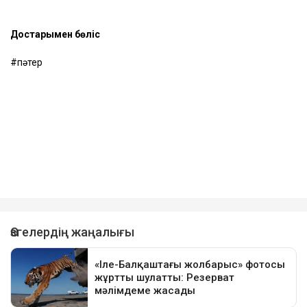
Достарыңмен бөліс
пәтер