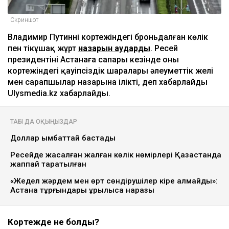
Скриншот
Владимир Путиннің кортежіндегі броньдалған көлік
пен тікұшақ жұрт
назарын аударды
. Ресей
президентінің Астанаға сапары кезінде оның
кортежіндегі қауіпсіздік шаралары әлеуметтік желі
мен сарапшылар назарына ілікті, деп хабарлайды
Ulysmedia.kz хабарлайды.
ТАҒЫ ДА ОҚЫҢЫЗДАР
Доллар қымбаттай бастады
Ресейде жасалған жалған көлік нөмірлері Қазақстанда
жаппай таратылған
«Жедел жәрдем мен өрт сөндірушілер кіре алмайды»:
Астана тұрғындары құрылысқа наразы
Кортежде не болды?