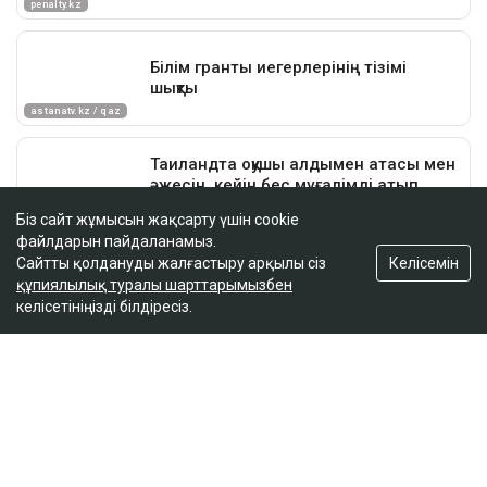
Біз сайт жұмысын жақсарту үшін cookie
файлдарын пайдаланамыз.
Келісемін
Сайтты қолдануды жалғастыру арқылы сіз
құпиялылық туралы шарттарымызбен
келісетініңізді білдіресіз.