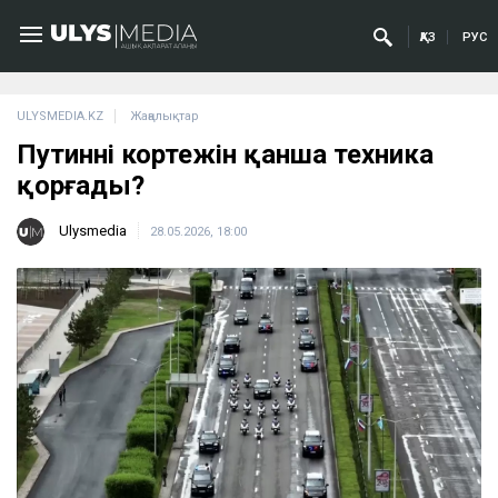
ҚАЗ
РУС
ULYSMEDIA.KZ
Жаңалықтар
Путиннің кортежін қанша техника
қорғады?
Ulysmedia
28.05.2026, 18:00