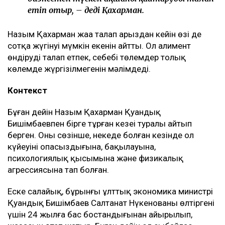
етіп отыр, – деді Қахарман.
Назым Қахарман жаңа талап арыздан кейін өзі де
сотқа жүгінуі мүмкін екенін айтты. Ол алимент
өндіруді талап етпек, себебі төлемдер толық
көлемде жүргізілмегенін мәлімдеді.
Контекст
Бұған дейін Назым Қахарман Қуандық
Бишімбаевпен бірге тұрған кезеңі туралы айтып
берген. Оның сөзінше, некеде болған кезінде ол
күйеуінің опасыздығына, бақылауына,
психологиялық қысымына және физикалық
агрессиясына тап болған.
Еске салайық, бұрынғы ұлттық экономика министрі
Қуандық Бишімбаев Салтанат Нүкенованы өлтіргені
үшін 24 жылға бас бостандығынан айырылып,