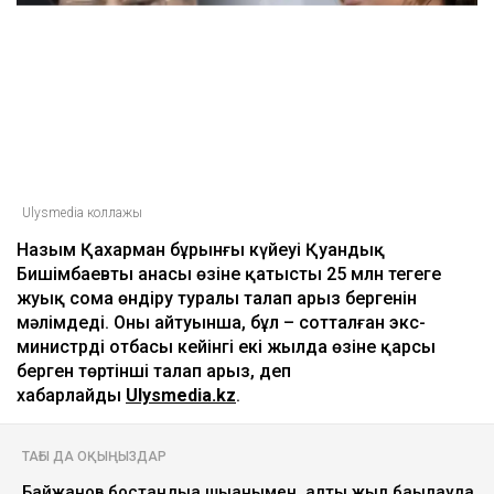
Ulysmedia коллажы
Назым Қахарман бұрынғы күйеуі Қуандық
Бишімбаевтың анасы өзіне қатысты 25 млн теңгеге
жуық сома өндіру туралы талап арыз бергенін
мәлімдеді. Оның айтуынша, бұл – сотталған экс-
министрдің отбасы кейінгі екі жылда өзіне қарсы
берген төртінші талап арыз, деп
хабарлайды
Ulysmedia.kz
.
ТАҒЫ ДА ОҚЫҢЫЗДАР
Байжанов бостандыққа шыққанымен, алты жыл бақылауда