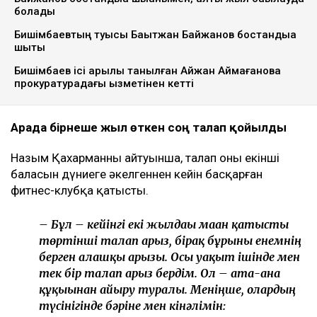
болады
Бишімбаевтың туысы Бақытжан Байжанов бостандыққа
шықты
Бишімбаев ісі арқылы танылған Айжан Аймағанова
прокуратурадағы қызметінен кетті
Арада бірнеше жыл өткен соң талап қойылды
Назым Қахарманның айтуынша, талап оның екінші
баласын дүниеге әкелгеннен кейін басқарған
фитнес-клубқа қатысты.
– Бұл – кейінгі екі жылдағы маған қатысты
төртінші талап арыз, бірақ бұрынғы енемнің
берген алғашқы арызы. Осы уақыт ішінде мен
тек бір талап арыз бердім. Ол – ата-ана
құқығынан айыру туралы. Меніңше, олардың
түсінігінде бәріне мен кінәлімін: