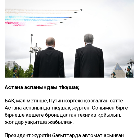
Астана аспанындағы тікұшақ
БАҚ мәліметінше, Путин кортежі қозғалған сәтте
Астана аспанында тікұшақ жүрген. Сонымен бірге
бірнеше көшеге броньдалған техника қойылып,
жолдар уақытша жабылған.
Президент жүретін бағыттарда автомат асынған