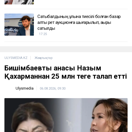
Сатыбалдының ұлына тиесілі болған базар
алты рет аукционға шығарылып, ақыры
сатылды
17:25
ULYSMEDIA.KZ
Жаңалықтар
Бишімбаевтың анасы Назым
Қахарманнан 25 млн теңге талап етті
Ulysmedia
06.08.2026, 09:30