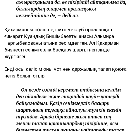
ажырасқаныма да, өз пікірімді айтқаныма да,
балалардың олармен араласқысы
келмейтініне де, – деді ол.
Қахарманның сөзінше, фитнес-клуб орналасқан
ғимарат Қуандық Бишімбаевтың анасы Альмира
Нұрлыбекованың атына рәсімделген. Ал Қахарман
бизнесті сенімгерлік басқару шарты негізінде
жүргізген.
Енді осы келісім оның үстінен қаржылық талап қоюға
негіз болып отыр.
– Ол кезде өзімді керемет отбасына келдім
деп ойладым және ешқандай қауіп-қатерді
байқамадым. Қазір сенімгерлік басқару
шартының тұзаққа айналуы мүмкін екенін
түсіндім. Арада бірнеше жыл өткен соң
менен талап қоюшылардың пікірінше, осы
бизнестен түскен ақшаны қайтаруды талап