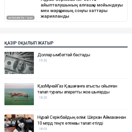
ҚАЗІР ОҚЫЛЫП ЖАТЫР
Доллар қымбаттай бастады
19:35
ҚазМұнайГаз Қашағанға қатысты қойылған
талап туралы ақпаратты жоққа шығарды
18:20
Нұрай Серікбайдың өлімі: Шерхан Аймаханнан
10 млрд теңге өтемақы талап етілді
18:03