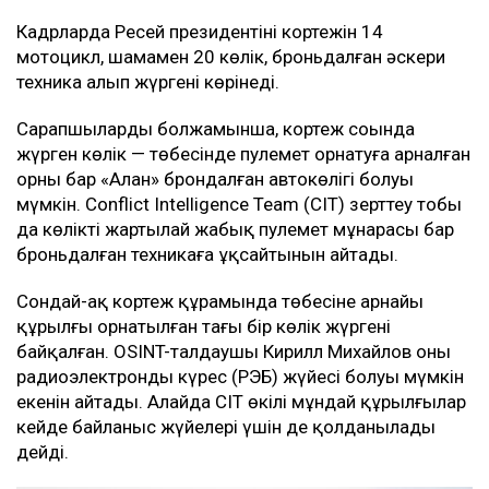
Кадрларда Ресей президентінің кортежін 14
мотоцикл, шамамен 20 көлік, броньдалған әскери
техника алып жүргені көрінеді.
Сарапшылардың болжамынша, кортеж соңында
жүрген көлік — төбесінде пулемет орнатуға арналған
орны бар «Алан» брондалған автокөлігі болуы
мүмкін. Conflict Intelligence Team (CIT) зерттеу тобы
да көліктің жартылай жабық пулемет мұнарасы бар
броньдалған техникаға ұқсайтынын айтады.
Сондай-ақ кортеж құрамында төбесіне арнайы
құрылғы орнатылған тағы бір көлік жүргені
байқалған. OSINT-талдаушы Кирилл Михайлов оның
радиоэлектронды күрес (РЭБ) жүйесі болуы мүмкін
екенін айтады. Алайда CIT өкілі мұндай құрылғылар
кейде байланыс жүйелері үшін де қолданылады
дейді.