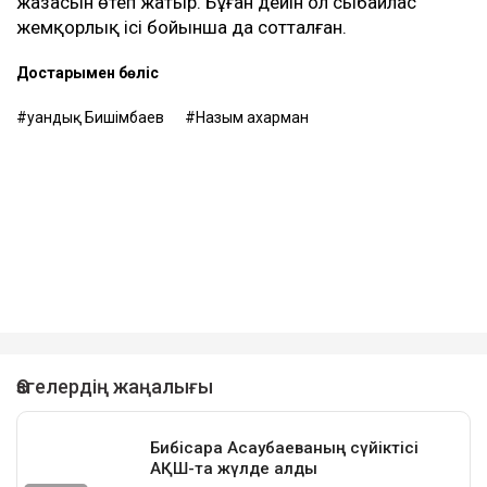
жазасын өтеп жатыр. Бұған дейін ол сыбайлас
жемқорлық ісі бойынша да сотталған.
Достарыңмен бөліс
Қуандық Бишімбаев
Назым Қахарман