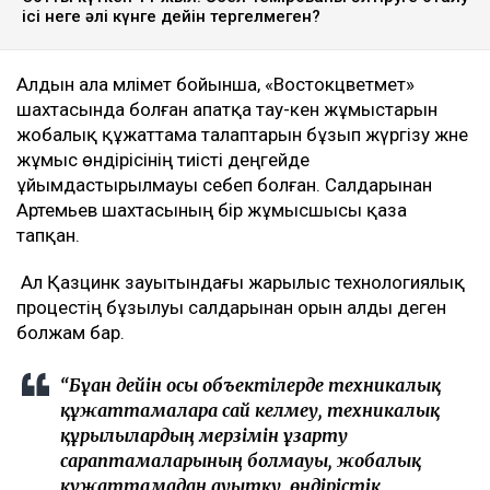
ісі неге әлі күнге дейін тергелмеген?
Алдын ала мәлімет бойынша, «Востокцветмет»
шахтасында болған апатқа тау-кен жұмыстарын
жобалық құжаттама талаптарын бұзып жүргізу және
жұмыс өндірісінің тиісті деңгейде
ұйымдастырылмауы себеп болған. Салдарынан
Артемьев шахтасының бір жұмысшысы қаза
тапқан.
Ал Қазцинк зауытындағы жарылыс технологиялық
процестің бұзылуы салдарынан орын алды деген
болжам бар.
“Бұған дейін осы объектілерде техникалық
құжаттамаларға сай келмеу, техникалық
құрылғылардың мерзімін ұзарту
сараптамаларының болмауы, жобалық
құжаттамадан ауытқу, өндірістік