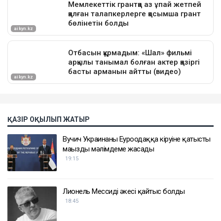
ҚАЗІР ОҚЫЛЫП ЖАТЫР
Вучич Украинаның Еуроодаққа кіруіне қатысты
маңызды мәлімдеме жасады
19:15
Лионель Мессидің әкесі қайтыс болды
18:45