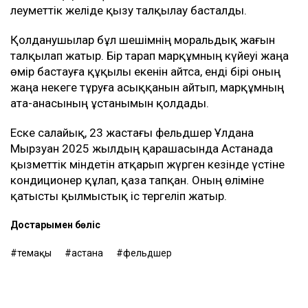
баласының қызының өліміне қатысты қылмыстық
іс бойынша жәбірленуші мәртебесінен бас тартқанын
қалайтынын айтқан.
Сонымен қатар ол мүлікті бөлу мәселесін де көтерді.
Әйелдің сөзінше, Ұлдананың көлігі бірнеше ай бойы
Әділеттің қолында болған және отбасыға тек биыл
шілдеде қайтарылған. Ол қызының зейнетақы
жинағын заң бойынша күйеуі алғанын да атап өтті.
Әділеттің Ұлдана қайтыс болғаннан кейін сегіз ай
өткен соң қайта үйленгені белгілі болғаннан кейін
әлеуметтік желіде қызу талқылау басталды.
Қолданушылар бұл шешімнің моральдық жағын
талқылап жатыр. Бір тарап марқұмның күйеуі жаңа
өмір бастауға құқылы екенін айтса, енді бірі оның
жаңа некеге тұруға асыққанын айтып, марқұмның
ата-анасының ұстанымын қолдады.