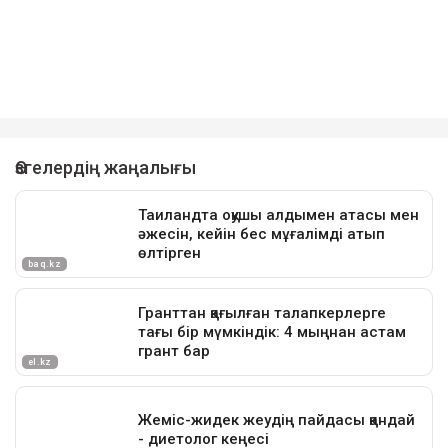
Еске салайық, 23 жастағы фельдшер Ұлдана
Мырзуан 2025 жылдың қарашасында Астанада
қызметтік міндетін атқарып жүрген кезінде үстіне
кондиционер құлап, қаза тапқан. Оның өліміне
қатысты қылмыстық іс тергеліп жатыр.
Достарыңмен бөліс
өтемақы
астана
фельдшер