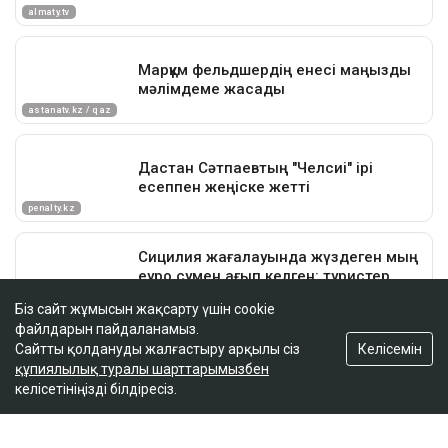
Біз сайт жұмысын жақсарту үшін cookie
файлдарын пайдаланамыз.
Келісемін
Сайтты қолдануды жалғастыру арқылы сіз
құпиялылық туралы шарттарымызбен
келісетініңізді білдіресіз.