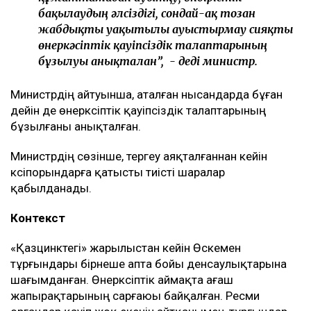
бақылаудың әлсіздігі, сондай-ақ тозған
жабдықты уақытылы ауыстырмау сияқты
өнеркәсіптік қауіпсіздік талаптарының
бұзылуы анықталған”, - деді министр.
Министрдің айтуынша, аталған нысандарда бұған
дейін де өнеркәсіптік қауіпсіздік талаптарының
бұзылғаны анықталған.
Министрдің сөзінше, тергеу аяқталғаннан кейін
кәсіпорындарға қатысты тиісті шаралар
қабылданады.
Контекст
«Қазцинктегі» жарылыстан кейін Өскемен
тұрғындары бірнеше апта бойы денсаулықтарына
шағымданған. Өнеркәсіптік аймақта ағаш
жапырақтарының сарғаюы байқалған. Ресми