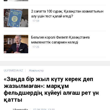
2 сағатта 100 сұрақ: Қазақстан азаматтығын
алу үшін тест қалай өтеді?
17:59
Бельгия королі Филипп Қазақстанға
мемлекеттік сапармен келеді
17:25
ULYSMEDIA.KZ
Жаңалықтар
«Заңда бір жыл күту керек деп
жазылмаған»: марқұм
фельдшердің күйеуі алғаш рет үн
қатты
Ulysmedia
07.08.2026, 13:50