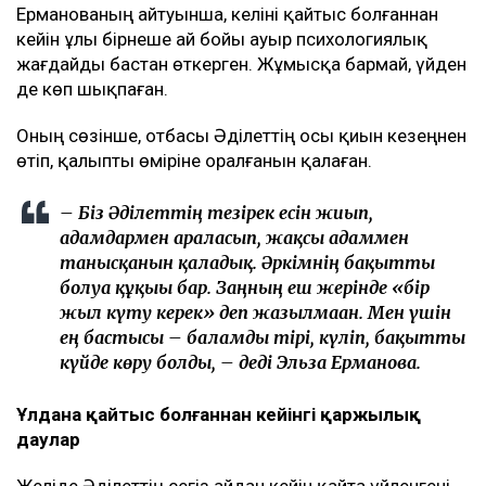
– Иә, мен осы мәртебеде қаламын. Бұл істі
бастаған соң, соңына дейін жеткізгім келеді.
Барлық жерге өзім барып, осының бәрін өзім
бастадым. Енді соңына дейін жеткізгім
келеді. Қазақта «бастаған істі аяқта» деген
сөз бар ғой. Егер ертең бас тартсам, «Екінші
отбасын құрды, енді бәрінен бас тартып
жатыр» деп айтады. Бұл хейттің тағы бір
толқынына ұласады. Мен ондайды
қаламаймын, – деді ол.
Әділет сұхбатқа анасымен бірге келген. Эльза
Ерманованың айтуынша, келіні қайтыс болғаннан
кейін ұлы бірнеше ай бойы ауыр психологиялық
жағдайды бастан өткерген. Жұмысқа бармай, үйден
де көп шықпаған.
Оның сөзінше, отбасы Әділеттің осы қиын кезеңнен
өтіп, қалыпты өміріне оралғанын қалаған.