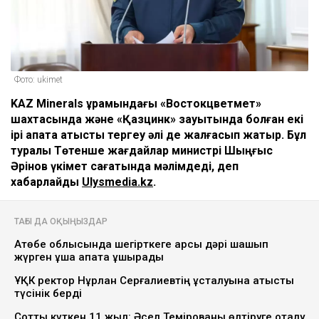
Фото: ukimet
KAZ Minerals құрамындағы «Востокцветмет»
шахтасында және «Қазцинк» зауытында болған екі
ірі апатқа қатысты тергеу әлі де жалғасып жатыр. Бұл
туралы Төтенше жағдайлар министрі Шыңғыс
Әрінов үкімет сағатында мәлімдеді, деп
хабарлайды
Ulysmedia.kz
.
ТАҒЫ ДА ОҚЫҢЫЗДАР
Ақтөбе облысында шегірткеге қарсы дәрі шашып
жүрген ұшақ апатқа ұшырады
ҰҚК ректор Нұрлан Серғалиевтің ұсталуына қатысты
түсінік берді
Сотты күткен 11 жыл: Әсел Темірованы өлтіруге оқталу