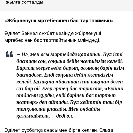
істі соңына дейін жеткізетінін айтты, деп
хабарлайды
Ulysmedia.kz
.
ТАҒЫ ДА ОҚЫҢЫЗДАР
«Жедел жәрдем мен өрт сөндірушілер кіре алмайды»:
Астана тұрғындары құрылысқа наразы
Астанада жолаушы мінген ұшқышсыз әуе кемесі алғаш
рет сынақтан өтті
"Шал, кет!" ұранының авторы Ермек Нарымбай 2,5
жылға сотталды
«Жәбірленуші мәртебесінен бас тартпаймын»
Әділет Зейнел сұхбат кезінде жәбірленуші
мәртебесінен бас тартпайтынын мәлімдеді.