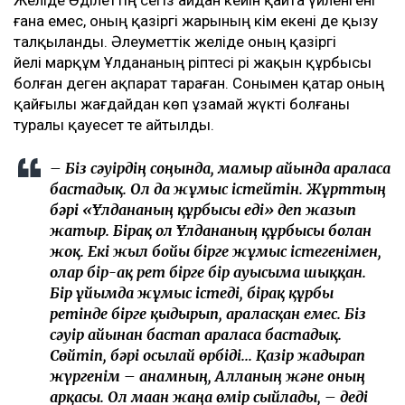
– Біз Әділеттің тезірек есін жиып,
адамдармен араласып, жақсы адаммен
танысқанын қаладық. Әркімнің бақытты
болуға құқығы бар. Заңның еш жерінде «бір
жыл күту керек» деп жазылмаған. Мен үшін
ең бастысы – баламды тірі, күліп, бақытты
күйде көру болды, – деді Эльза Ерманова.
Ұлдана қайтыс болғаннан кейінгі қаржылық
даулар
Желіде Әділеттің сегіз айдан кейін қайта үйленгені
ғана емес, оның қазіргі жарының кім екені де қызу
талқыланды. Әлеуметтік желіде оның қазіргі
әйелі марқұм Ұлдананың әріптесі әрі жақын құрбысы
болған деген ақпарат тараған. Сонымен қатар оның
қайғылы жағдайдан көп ұзамай жүкті болғаны
туралы қауесет те айтылды.