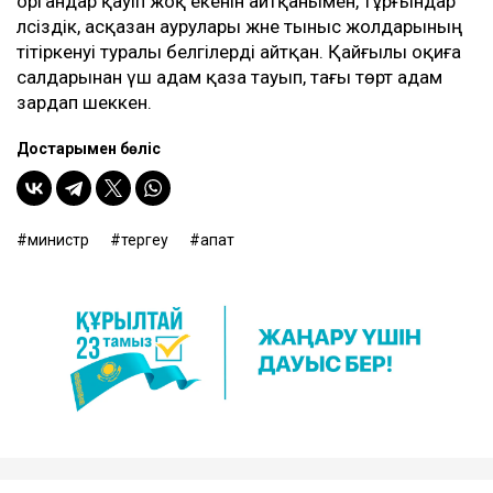
органдар қауіп жоқ екенін айтқанымен, тұрғындар
әлсіздік, асқазан аурулары және тыныс жолдарының
тітіркенуі туралы белгілерді айтқан. Қайғылы оқиға
салдарынан үш адам қаза тауып, тағы төрт адам
зардап шеккен.
Достарыңмен бөліс
министр
тергеу
апат