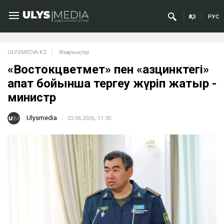
ҚАЗ
РУС
ULYSMEDIA.KZ
Жаңалықтар
«Востокцветмет» пен «Қазцинктегі»
апат бойынша тергеу жүріп жатыр -
министр
Ulysmedia
02.06.2026, 11:30