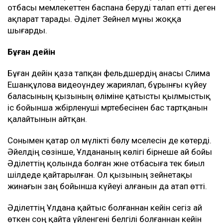
берілді. Сонымен қатар Әділет Ұлдананың
ата-анасы қыз ұзатуға несие алғанын еске
салды. Сол 20 млн теңгенің ішінен оның
анасына 3,9 млн теңге аударылған. Әділет 1,1
млн теңге, ал оның әпкесіне тағы 1,34 млн
теңге аударған. Қырқына дейін апта сайын ас
беріп, құдайы тамақ өткіздік. Бұл ақшаны екі
отбасы да жеке қажетіне жұмсамады.
Барлығы Ұлданаға қатысты шығындарға
жұмсалды, – деп түсіндірді Эльза Ерманова.
Сонымен қатар әлеуметтік желіде марқұмның
отбасы мемлекеттен баспана беруді талап етті деген
ақпарат тарады. Әділет Зейнел мұны жоққа
шығарды.
Бұған дейін
Бұған дейін қаза тапқан фельдшердің анасы Сәлима
Ешанқұлова видеоүндеу жариялап, бұрынғы күйеу