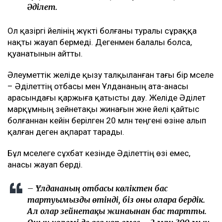
– Біз сәуірдің соңында, мамыр айында араласа
бастадық. Ол да жұмыс істейтін. Жұрттың
бәрі «Ұлдананың құрбысы еді» деп жазып
жатыр. Бірақ ол Ұлдананың құрбысы болған
жоқ. Екі жыл бойы бірге жұмыс істегенімен,
олар бір-ақ рет бірге бір ауысымға шыққан.
Бір ұйымда жұмыс істеді, бірақ құрбы
ретінде бірге қыдырып, араласқан емес. Біз
сәуір айынан бастап араласа бастадық.
Сөйтіп, бәрі осылай өрбіді... Қазір жадырап
жүргенім – анамның, Алланың және оның
арқасы. Ол маған жаңа өмір сыйлады, – деді
Әділет.
Ол қазіргі әйелінің жүкті болғаны туралы сұраққа
нақты жауап бермеді. Дегенмен балалы болса,
қуанатынын айтты.
Әлеуметтік желіде қызу талқыланған тағы бір мәселе
– Әділеттің отбасы мен Ұлдананың ата-анасы