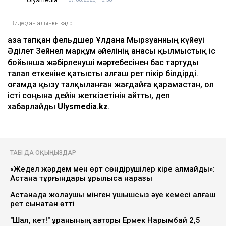
Видеодан алынған кадр
Қаза тапқан фельдшер Ұлдана Мырзуанның күйеуі
Әділет Зейнел марқұм әйелінің анасы қылмыстық іс
бойынша жәбірленуші мәртебесінен бас тартуды
талап еткеніне қатысты алғаш рет пікір білдірді.
Қоғамда қызу талқыланған жағдайға қарамастан, ол