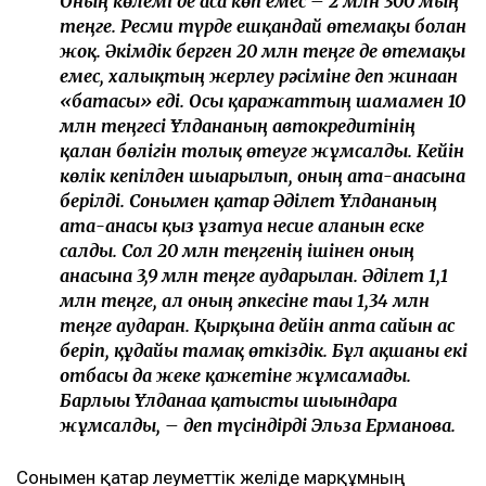
арасындағы қаржыға қатысты дау. Желіде Әділет
марқұмның зейнетақы жинағын және әйелі қайтыс
болғаннан кейін берілген 20 млн теңгені өзіне алып
қалған деген ақпарат тарады.
Бұл мәселеге сұхбат кезінде Әділеттің өзі емес,
анасы жауап берді.
– Ұлдананың отбасы көліктен бас
тартуымызды өтінді, біз оны оларға бердік.
Ал олар зейнетақы жинағынан бас тартты.
Оның көлемі де аса көп емес – 2 млн 300 мың
теңге. Ресми түрде ешқандай өтемақы болған
жоқ. Әкімдік берген 20 млн теңге де өтемақы
емес, халықтың жерлеу рәсіміне деп жинаған
«батасы» еді. Осы қаражаттың шамамен 10
млн теңгесі Ұлдананың автокредитінің
қалған бөлігін толық өтеуге жұмсалды. Кейін
көлік кепілден шығарылып, оның ата-анасына