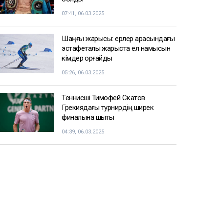
07:41, 06.03.2025
Шаңғы жарысы: ерлер арасындағы
эстафеталық жарыста ел намысын
кімдер қорғайды
05:26, 06.03.2025
Теннисші Тимофей Скатов
Грекиядағы турнирдің ширек
финалына шықты
04:39, 06.03.2025