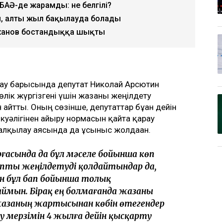
і БАӘ-де жарамды: не белгілі?
, алты жыл бақылауда болады
жанов бостандыққа шықты
ау барысында депутат Николай Арсютин
лік жүргізгені үшін жазаны жеңілдету
 айтты. Оның сөзінше, депутаттар бұған дейін
і куәлігінен айыру нормасын қайта қарау
лқылау аясында да ұсыныс жолдаған.
ғасында да бұл мәселе бойынша көп
апты жеңілдетуді қолдайтындар да,
н бұл бап бойынша толық
мын. Бірақ ең болмағанда жазаны
 жазаның жартысынан көбін өтегендер
ру мерзімін 4 жылға дейін қысқарту