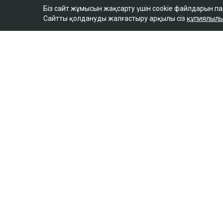
Біз сайт жұмысын жақсарту үшін cookie файлдарын п
Сайтты қолдануды жалғастыру арқылы сіз
құпиялылы
ULYSMEDIA.KZ
Жаңалықтар
Бишімбаевтың анас
25 млн теңге талап е