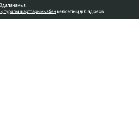
айдаланамыз.
қ туралы шарттарымызбен
келісетініңізді білдіресіз.
Қ
ы Назым Қахарманнан
тті