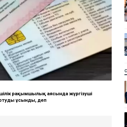
імшілік рақымшылық аясында жүргізуші
қартуды ұсынды, деп