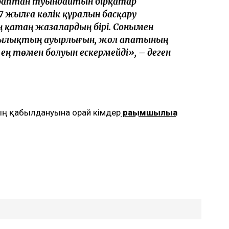
баптан туындайтын бірқатар
 жылға көлік құралын басқару
ң қатаң жазалардың бірі. Сонымен
ушылықтың ауырлығын, жол апатының
 ең төмен болуын ескермейді», – деген
ның қабылдануына орай кімдер
рақымшылыққа