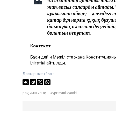
«Азаматтар қолданыстағы 
жағымсыз салдарды айтады. 7
құқығынан айыру – әлемдегі е
қатар бұл норма құқық бұз
болмауын, алкоголь деңгейінің
болатын депутат.
Контекст
Бұған дейін Мәжілісте жаңа Конституция
ілігетіні айтылды.
Достарыңмен бөліс
рақымшылық
жүргізуші куәлігі