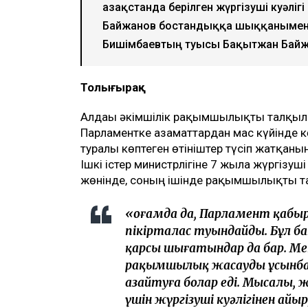
Қазақстанда берілген жүргізуші куәліг
Байжанов бостандыққа шыққанымен
Бишімбаевтың туысы Бақытжан Бай
Толығырақ
Алдағы әкімшілік рақымшылықты талқыл
Парламентке азаматтардан мас күйінде кө
туралы көптеген өтініштер түсіп жатқанын
Ішкі істер министрлігіне 7 жылға жүргізуш
жөнінде, соның ішінде рақымшылықты та
«Қоғамда да, Парламент қабыр
пікірталас туындайды. Бұл б
қарсы шығатындар да бар. Ме
рақымшылық жасауды ұсынбай
азайтуға болар еді. Мысалы,
үшін жүргізуші куәлігінен айы