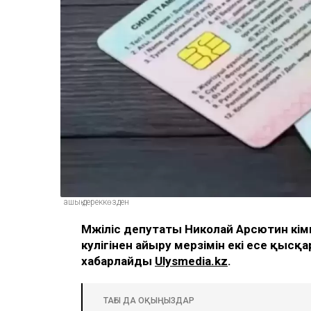
ашық дереккөзден
Мәжіліс депутаты Николай Арсютин әк
куәлігінен айыру мерзімін екі есе қыс
хабарлайды
Ulysmedia.kz
.
ТАҒЫ ДА ОҚЫҢЫЗДАР