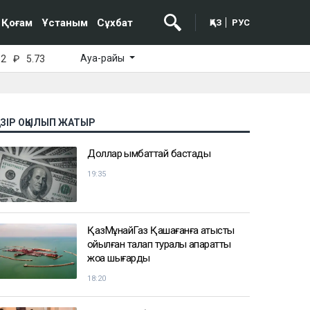
Қоғам
Ұстаным
Сұхбат
ҚАЗ
РУС
Ауа-райы
52
₽
5.73
АЗІР ОҚЫЛЫП ЖАТЫР
Доллар қымбаттай бастады
19:35
ҚазМұнайГаз Қашағанға қатысты
қойылған талап туралы ақпаратты
жоққа шығарды
18:20