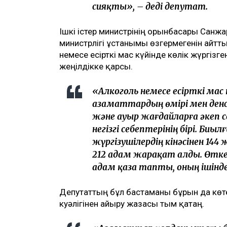
сияқты», – деді депутат.
Ішкі істер министрінің орынбасары Санжа
министрлігі ұстанымы өзгермегенін айтт
немесе есірткі мас күйінде көлік жүргізг
жеңілдікке қарсы.
«Алкоголь немесе есірткі мас 
азаматтардың өмірі мен денс
және ауыр жағдайларға әкеп
негізгі себептерінің бірі. Би
жүргізушілердің кінәсінен 14
212 адам жарақат алды. Өтке
адам қаза тапты, оның ішінде б
Депутаттың бұл бастаманы бұрын да көте
куәлігінен айыру жазасы тым қатаң.