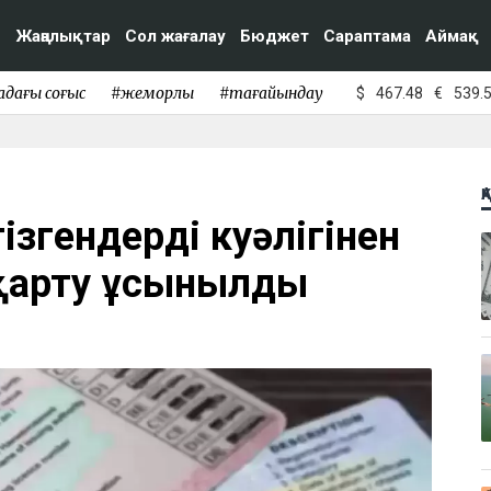
Жаңалықтар
Сол жағалау
Бюджет
Сараптама
Аймақ
адағы соғыс
#жемқорлық
#тағайындау
$
467.48
€
539.
Қ
гізгендерді куәлігінен
сқарту ұсынылды