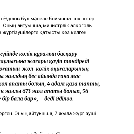
р Әділов бұл мәселе бойынша Ішкі істер
ы. Оның айтуынша, министрлік алкоголь
ен жүргізушілерге қатысты кез келген
күйінде көлік құралын басқару
аулығына жоғары қауіп төндіреді
 соғатын жол-көлік оқиғаларының
ылғы жылдың бес айында ғана мас
4 жол апаты болып, 4 адам қаза тапты,
н жылы 673 жол апаты болып, 56
ір бала бар», – деді Әділов.
рген. Оның айтуынша, 7 жылға жүргізуші