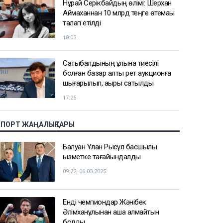
Нұрай Серікбайдың өлімі: Шерхан
Аймаханнан 10 млрд теңге өтемақы
талап етілді
18:03
Сатыбалдының ұлына тиесілі
болған базар алты рет аукционға
шығарылып, ақыры сатылды
17:25
СПОРТ ЖАҢАЛЫҚТАРЫ
Балуан Ұлан Рысқұл басшылық
қызметке тағайындалды
09:22, 06.03.2025
Енді чемпиондар Жәнібек
Әлімханұлынан қаша алмайтын
болды