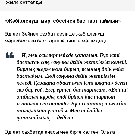
ТАҒЫ ДА ОҚЫҢЫЗДАР
«Жедел жәрдем мен өрт сөндірушілер кіре алмайды»:
Астана тұрғындары құрылысқа наразы
Астанада жолаушы мінген ұшқышсыз әуе кемесі алғаш
рет сынақтан өтті
"Шал, кет!" ұранының авторы Ермек Нарымбай 2,5
жылға сотталды
«Жәбірленуші мәртебесінен бас тартпаймын»
Әділет Зейнел сұхбат кезінде жәбірленуші
мәртебесінен бас тартпайтынын мәлімдеді.
– Иә, мен осы мәртебеде қаламын. Бұл істі
бастаған соң, соңына дейін жеткізгім келеді.
Барлық жерге өзім барып, осының бәрін өзім