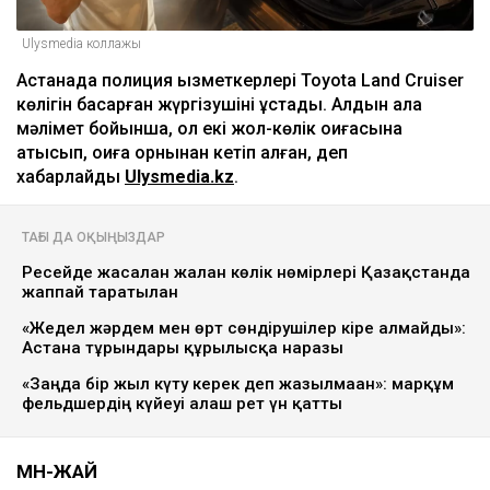
Ulysmedia коллажы
Астанада полиция қызметкерлері Toyota Land Cruiser
көлігін басқарған жүргізушіні ұстады. Алдын ала
мәлімет бойынша, ол екі жол-көлік оқиғасына
қатысып, оқиға орнынан кетіп қалған, деп
хабарлайды
Ulysmedia.kz
.
ТАҒЫ ДА ОҚЫҢЫЗДАР
Ресейде жасалған жалған көлік нөмірлері Қазақстанда
жаппай таратылған
«Жедел жәрдем мен өрт сөндірушілер кіре алмайды»:
Астана тұрғындары құрылысқа наразы
«Заңда бір жыл күту керек деп жазылмаған»: марқұм
фельдшердің күйеуі алғаш рет үн қатты
МӘН-ЖАЙ