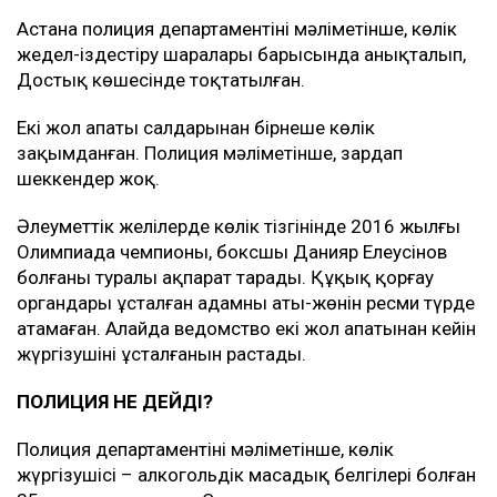
Астана полиция департаментінің мәліметінше, көлік
жедел-іздестіру шаралары барысында анықталып,
Достық көшесінде тоқтатылған.
Екі жол апаты салдарынан бірнеше көлік
зақымданған. Полиция мәліметінше, зардап
шеккендер жоқ.
Әлеуметтік желілерде көлік тізгінінде 2016 жылғы
Олимпиада чемпионы, боксшы Данияр Елеусінов
болғаны туралы ақпарат тарады. Құқық қорғау
органдары ұсталған адамның аты-жөнін ресми түрде
атамаған. Алайда ведомство екі жол апатынан кейін
жүргізушінің ұсталғанын растады.
ПОЛИЦИЯ НЕ ДЕЙДІ?
Полиция департаментінің мәліметінше, көлік
жүргізушісі – алкогольдік масаңдық белгілері болған