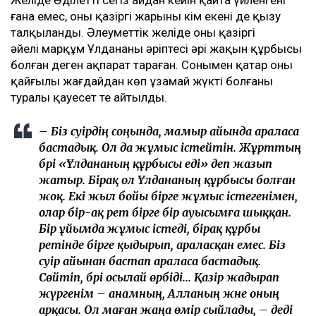
танысқанын қаладық. Әркімнің бақытты
болуға құқығы бар. Заңның еш жерінде «бір
жыл күту керек» деп жазылмаған. Мен үшін
ең бастысы – баламды тірі, күліп, бақытты
күйде көру болды, – деді Эльза Ерманова.
Ұлдана қайтыс болғаннан кейінгі қаржылық
даулар
Желіде Әділеттің сегіз айдан кейін қайта үйленгені
ғана емес, оның қазіргі жарының кім екені де қызу
талқыланды. Әлеуметтік желіде оның қазіргі
әйелі марқұм Ұлдананың әріптесі әрі жақын құрбысы
болған деген ақпарат тараған. Сонымен қатар оның
қайғылы жағдайдан көп ұзамай жүкті болғаны
туралы қауесет те айтылды.
– Біз сәуірдің соңында, мамыр айында араласа
бастадық. Ол да жұмыс істейтін. Жұрттың
бәрі «Ұлдананың құрбысы еді» деп жазып