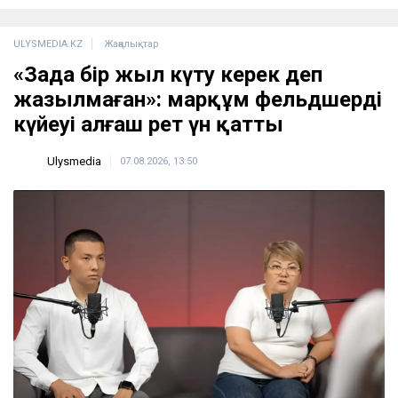
2 сағатта 100 сұрақ: Қазақстан азаматтығын
алу үшін тест қалай өтеді?
17:59
Бельгия королі Филипп Қазақстанға
мемлекеттік сапармен келеді
17:25
ULYSMEDIA.KZ
Жаңалықтар
«Заңда бір жыл күту керек деп
жазылмаған»: марқұм фельдшердің
күйеуі алғаш рет үн қатты
Ulysmedia
07.08.2026, 13:50