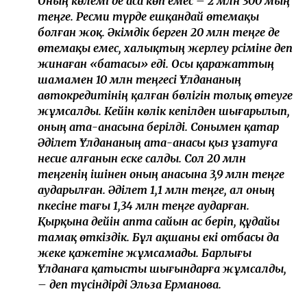
болғаннан кейін берілген 20 млн теңгені өзіне алып
қалған деген ақпарат тарады.
Бұл мәселеге сұхбат кезінде Әділеттің өзі емес,
анасы жауап берді.
– Ұлдананың отбасы көліктен бас
тартуымызды өтінді, біз оны оларға бердік.
Ал олар зейнетақы жинағынан бас тартты.
Оның көлемі де аса көп емес – 2 млн 300 мың
теңге. Ресми түрде ешқандай өтемақы
болған жоқ. Әкімдік берген 20 млн теңге де
өтемақы емес, халықтың жерлеу рәсіміне деп
жинаған «батасы» еді. Осы қаражаттың
шамамен 10 млн теңгесі Ұлдананың
автокредитінің қалған бөлігін толық өтеуге
жұмсалды. Кейін көлік кепілден шығарылып,
оның ата-анасына берілді. Сонымен қатар
Әділет Ұлдананың ата-анасы қыз ұзатуға
несие алғанын еске салды. Сол 20 млн