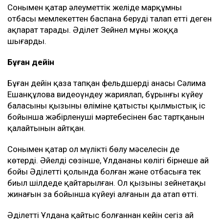
теңгенің ішінен оның анасына 3,9 млн теңге
аударылған. Әділет 1,1 млн теңге, ал оның
әпкесіне тағы 1,34 млн теңге аударған.
Қырқына дейін апта сайын ас беріп, құдайы
тамақ өткіздік. Бұл ақшаны екі отбасы да
жеке қажетіне жұмсамады. Барлығы
Ұлданаға қатысты шығындарға жұмсалды,
– деп түсіндірді Эльза Ерманова.
Сонымен қатар әлеуметтік желіде марқұмның
отбасы мемлекеттен баспана беруді талап етті деген
ақпарат тарады. Әділет Зейнел мұны жоққа
шығарды.
Бұған дейін
Бұған дейін қаза тапқан фельдшердің анасы Сәлима
Ешанқұлова видеоүндеу жариялап, бұрынғы күйеу
баласының қызының өліміне қатысты қылмыстық іс