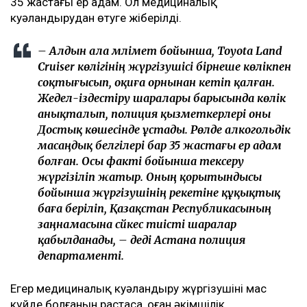
35 жастағы ер адам. Ол медициналық
куәландырудан өтуге жіберілді.
– Алдын ала мәлімет бойынша, Toyota Land
Cruiser көлігінің жүргізушісі бірнеше көлікпен
соқтығысып, оқиға орнынан кетіп қалған.
Жедел-іздестіру шаралары барысында көлік
анықталып, полиция қызметкерлері оны
Достық көшесінде ұстады. Рөлде алкогольдік
масаңдық белгілері бар 35 жастағы ер адам
болған. Осы факті бойынша тексеру
жүргізіліп жатыр. Оның қорытындысы
бойынша жүргізушінің әрекетіне құқықтық
баға беріліп, Қазақстан Республикасының
заңнамасына сәйкес тиісті шаралар
қабылданады, – деді Астана полиция
департаменті.
Егер медициналық куәландыру жүргізушінің мас
күйде болғанын растаса, оған әкімшілік