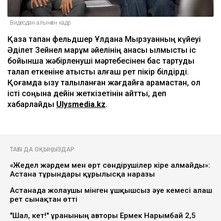
Видеодан алынған кадр
Қаза тапқан фельдшер Ұлдана Мырзуанның күйеуі
Әділет Зейнел марқұм әйелінің анасы қылмыстық іс
бойынша жәбірленуші мәртебесінен бас тартуды
талап еткеніне қатысты алғаш рет пікір білдірді.
Қоғамда қызу талқыланған жағдайға қарамастан, ол
істі соңына дейін жеткізетінін айтты, деп
хабарлайды
Ulysmedia.kz
.