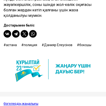
жауапкершілік, соның ішінде жол-көлік оқиғасы
болған жерден кетіп қалғаны үшін жаза
қолданылуы мүмкін.
Достарыңмен бөліс
астана
полиция
Данияр Елеусінов
боксшы