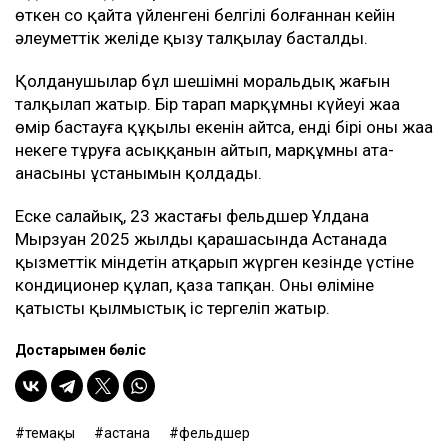
бойынша жәбірленуші мәртебесінен бас тартқанын
қалайтынын айтқан.
Сонымен қатар ол мүлікті бөлу мәселесін де
көтерді. Әйелдің сөзінше, Ұлдананың көлігі бірнеше ай
бойы Әділеттің қолында болған және отбасыға тек
биыл шілдеде қайтарылған. Ол қызының зейнетақы
жинағын заң бойынша күйеуі алғанын да атап өтті.
Әділеттің Ұлдана қайтыс болғаннан кейін сегіз ай
өткен соң қайта үйленгені белгілі болғаннан кейін
әлеуметтік желіде қызу талқылау басталды.
Қолданушылар бұл шешімнің моральдық жағын
талқылап жатыр. Бір тарап марқұмның күйеуі жаңа
өмір бастауға құқылы екенін айтса, енді бірі оның жаңа
некеге тұруға асыққанын айтып, марқұмның ата-
анасының ұстанымын қолдады.
Еске салайық, 23 жастағы фельдшер Ұлдана