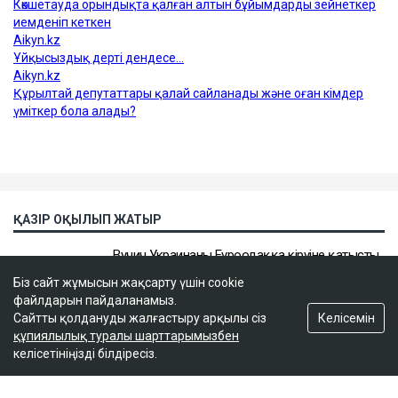
Біз сайт жұмысын жақсарту үшін cookie
файлдарын пайдаланамыз.
Келісемін
Сайтты қолдануды жалғастыру арқылы сіз
құпиялылық туралы шарттарымызбен
келісетініңізді білдіресіз.