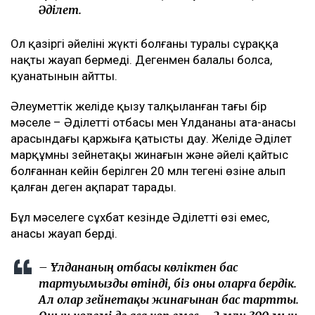
жатыр. Бірақ ол Ұлдананың құрбысы болған
жоқ. Екі жыл бойы бірге жұмыс істегенімен,
олар бір-ақ рет бірге бір ауысымға шыққан.
Бір ұйымда жұмыс істеді, бірақ құрбы
ретінде бірге қыдырып, араласқан емес. Біз
сәуір айынан бастап араласа бастадық.
Сөйтіп, бәрі осылай өрбіді... Қазір жадырап
жүргенім – анамның, Алланың және оның
арқасы. Ол маған жаңа өмір сыйлады, – деді
Әділет.
Ол қазіргі әйелінің жүкті болғаны туралы сұраққа
нақты жауап бермеді. Дегенмен балалы болса,
қуанатынын айтты.
Әлеуметтік желіде қызу талқыланған тағы бір
мәселе – Әділеттің отбасы мен Ұлдананың ата-анасы
арасындағы қаржыға қатысты дау. Желіде Әділет
марқұмның зейнетақы жинағын және әйелі қайтыс