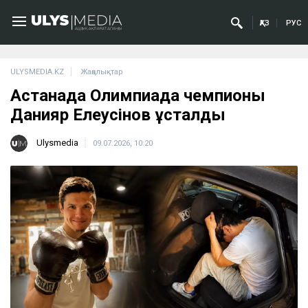
ҚАЗ
РУС
ULYSMEDIA.KZ
Жаңалықтар
Астанада Олимпиада чемпионы
Данияр Елеусінов ұсталды
Ulysmedia
09.07.2026, 10:20