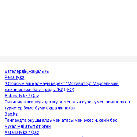
Мырзуан 2025 жылдың қарашасында Астанада
қызметтік міндетін атқарып жүрген кезінде үстіне
кондиционер құлап, қаза тапқан. Оның өліміне
қатысты қылмыстық іс тергеліп жатыр.
Достарыңмен бөліс
өтемақы
астана
фельдшер