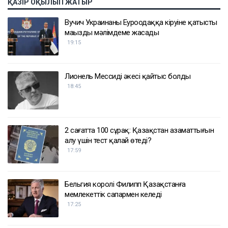
ҚАЗІР ОҚЫЛЫП ЖАТЫР
Вучич Украинаның Еуроодаққа кіруіне қатысты
маңызды мәлімдеме жасады
19:15
Лионель Мессидің әкесі қайтыс болды
18:45