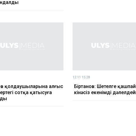
ындалды
12.11 15:28
ов қолдаушыларына алғыс
Біртанов: Шетелге қашпа
ертеңгі сотқа қатысуға
кінәсіз екенімді дәлелдей
рды