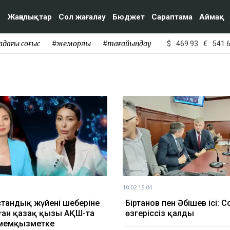
Жаңалықтар
Сол жағалау
Бюджет
Сараптама
Аймақ
адағы соғыс
#жемқорлық
#тағайындау
$
469.93
€
541.
10.02 15:04
тандық жүйенің шеңберіне
Біртанов пен Әбішев ісі: С
ан қазақ қызы АҚШ-та
өзгеріссіз қалды
 мемқызметке