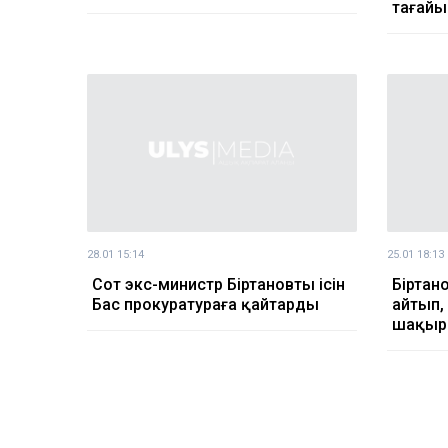
тағай
28.01 15:14
25.01 18:13
Сот экс-министр Біртановтың ісін
Біртан
Бас прокуратураға қайтарды
айтып, 
шақы