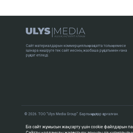
Сайт материалдарын коммерциялық мақсатта толық немесе
ішінара көшіруге тек сайт иесінің жазбаша рұқсатымен ғана
рұқсат етіледі.
© 2026. ТОО "Ulys Media Group". Барлық құқықтар қорғалған.
Біз сайт жұмысын жақсарту үшін cookie файлдарын п
Сайтты қолдануды жалғастыру арқылы сіз
құпиялылы