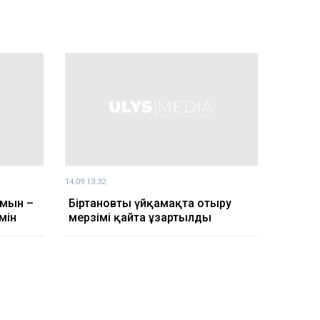
14.09 13:32
ймын –
Біртановтың үйқамақта отыру
мін
мерзімі қайта ұзартылды