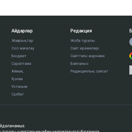
Айдарлар
Редакция
Б
Жаңалықтар
Жоба туралы
Сол жағалау
Сайт ережелері
Бюджет
Сайттағы жарнама
Сараптама
Байланыс
Аймақ
Редакциялық саясат
Қоғам
Ұстаным
Сұхбат
айдаланамыз.
қ туралы шарттарымызбен
келісетініңізді білдіресіз.