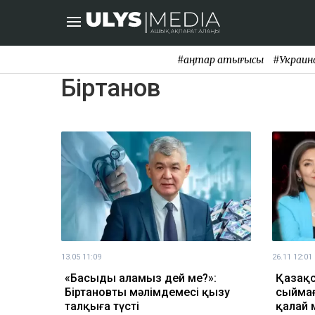
#қаңтар қақтығысы
#Украин
Біртанов
13.05 11:09
26.11 12:01
«Басыңды аламыз дей ме?»:
Қазақс
Біртановтың мәлімдемесі қызу
сыймағ
талқыға түсті
қалай