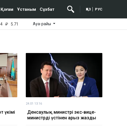
Қоғам
Ұстаным
Сұхбат
ҚАЗ
РУС
Ауа-райы
64
₽
5.71
24.01 13:16
от үкімі
Денсаулық министрі экс-вице-
министрдің үстінен арыз жазды