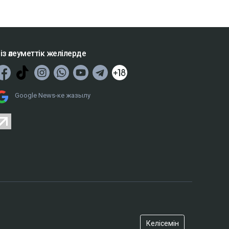
із әлеуметтік желілерде
Google News-ке жазылу
Келісемін