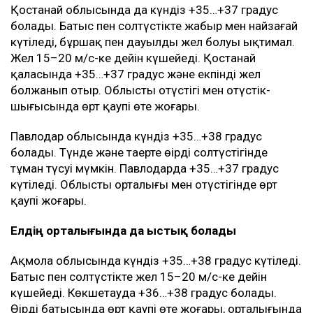
Қостанай облысында да күндіз +35…+37 градус
болады. Батыс пен солтүстікте жаңбыр мен найзағай
күтіледі, бұршақ пен дауылды жел болуы ықтимал.
Жел 15–20 м/с-ке дейін күшейеді. Қостанай
қаласында +35…+37 градус және екпінді жел
болжанып отыр. Облыстың оңтүстігі мен оңтүстік-
шығысында өрт қаупі өте жоғары.
Павлодар облысында күндіз +35…+38 градус
болады. Түнде және таңертең өңірдің солтүстігінде
тұман түсуі мүмкін. Павлодарда +35…+37 градус
күтіледі. Облыстың орталығы мен оңтүстігінде өрт
қаупі жоғары.
Елдің орталығында да ыстық болады
Ақмола облысында күндіз +35…+38 градус күтіледі.
Батыс пен солтүстікте жел 15–20 м/с-ке дейін
күшейеді. Көкшетауда +36…+38 градус болады.
Өңірдің батысында өрт қаупі өте жоғары, орталығында