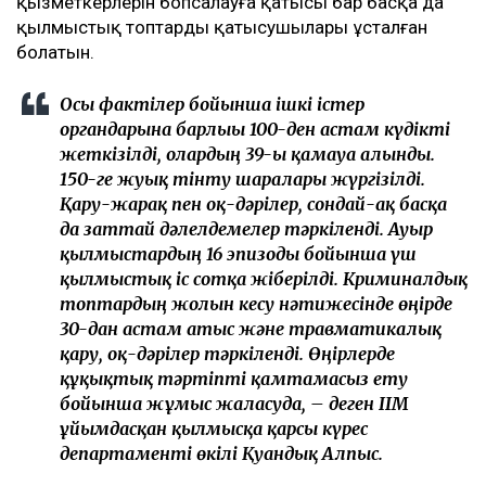
қызметкерлерін бопсалауға қатысы бар басқа да
қылмыстық топтардың қатысушылары ұсталған
болатын.
Осы фактілер бойынша ішкі істер
органдарына барлығы 100-ден астам күдікті
жеткізілді, олардың 39-ы қамауға алынды.
150-ге жуық тінту шаралары жүргізілді.
Қару-жарақ пен оқ-дәрілер, сондай-ақ басқа
да заттай дәлелдемелер тәркіленді. Ауыр
қылмыстардың 16 эпизоды бойынша үш
қылмыстық іс сотқа жіберілді. Криминалдық
топтардың жолын кесу нәтижесінде өңірде
30-дан астам атыс және травматикалық
қару, оқ-дәрілер тәркіленді. Өңірлерде
құқықтық тәртіпті қамтамасыз ету
бойынша жұмыс жалғасуда, – деген ІІМ
ұйымдасқан қылмысқа қарсы күрес
департаменті өкілі Қуандық Алпыс.