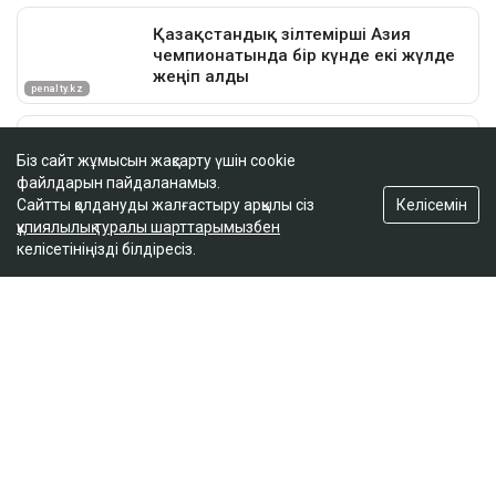
Біз сайт жұмысын жақсарту үшін cookie
файлдарын пайдаланамыз.
Келісемін
Сайтты қолдануды жалғастыру арқылы сіз
құпиялылық туралы шарттарымызбен
келісетініңізді білдіресіз.