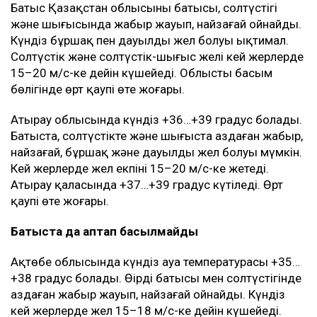
Батыс Қазақстан облысының батысы, солтүстігі
және шығысында жаңбыр жауып, найзағай ойнайды.
Күндіз бұршақ пен дауылды жел болуы ықтимал.
Солтүстік және солтүстік-шығыс желі кей жерлерде
15–20 м/с-ке дейін күшейеді. Облыстың басым
бөлігінде өрт қаупі өте жоғары.
Атырау облысында күндіз +36…+39 градус болады.
Батыста, солтүстікте және шығыста аздаған жаңбыр,
найзағай, бұршақ және дауылды жел болуы мүмкін.
Кей жерлерде жел екпіні 15–20 м/с-ке жетеді.
Атырау қаласында +37…+39 градус күтіледі. Өрт
қаупі өте жоғары.
Батыста да аптап басылмайды
Ақтөбе облысында күндіз ауа температурасы +35…
+38 градус болады. Өңірдің батысы мен солтүстігінде
аздаған жаңбыр жауып, найзағай ойнайды. Күндіз
кей жерлерде жел 15–18 м/с-ке дейін күшейеді.