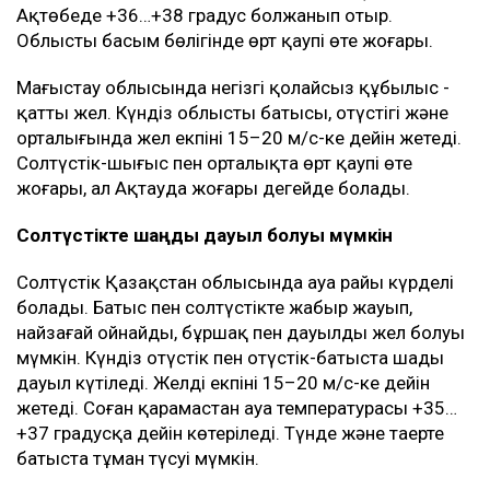
Ақтөбеде +36…+38 градус болжанып отыр.
Облыстың басым бөлігінде өрт қаупі өте жоғары.
Маңғыстау облысында негізгі қолайсыз құбылыс -
қатты жел. Күндіз облыстың батысы, оңтүстігі және
орталығында жел екпіні 15–20 м/с-ке дейін жетеді.
Солтүстік-шығыс пен орталықта өрт қаупі өте
жоғары, ал Ақтауда жоғары деңгейде болады.
Солтүстікте шаңды дауыл болуы мүмкін
Солтүстік Қазақстан облысында ауа райы күрделі
болады. Батыс пен солтүстікте жаңбыр жауып,
найзағай ойнайды, бұршақ пен дауылды жел болуы
мүмкін. Күндіз оңтүстік пен оңтүстік-батыста шаңды
дауыл күтіледі. Желдің екпіні 15–20 м/с-ке дейін
жетеді. Соған қарамастан ауа температурасы +35…
+37 градусқа дейін көтеріледі. Түнде және таңертең
батыста тұман түсуі мүмкін.