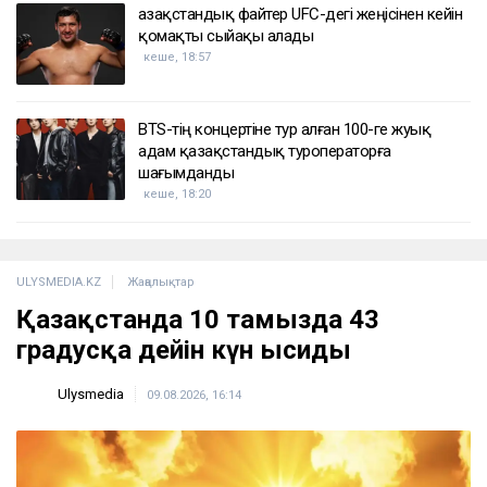
Қазақстандық файтер UFC-дегі жеңісінен кейін
қомақты сыйақы алады
кеше, 18:57
BTS-тің концертіне тур алған 100-ге жуық
адам қазақстандық туроператорға
шағымданды
кеше, 18:20
ULYSMEDIA.KZ
Жаңалықтар
Қазақстанда 10 тамызда 43
градусқа дейін күн ысиды
Ulysmedia
09.08.2026, 16:14