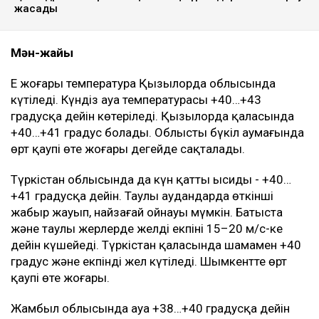
жасады
Мән-жайы
Ең жоғары температура Қызылорда облысында
күтіледі. Күндіз ауа температурасы +40…+43
градусқа дейін көтеріледі. Қызылорда қаласында
+40…+41 градус болады. Облыстың бүкіл аумағында
өрт қаупі өте жоғары деңгейде сақталады.
Түркістан облысында да күн қатты ысиды - +40…
+41 градусқа дейін. Таулы аудандарда өткінші
жаңбыр жауып, найзағай ойнауы мүмкін. Батыста
және таулы жерлерде желдің екпіні 15–20 м/с-ке
дейін күшейеді. Түркістан қаласында шамамен +40
градус және екпінді жел күтіледі. Шымкентте өрт
қаупі өте жоғары.
Жамбыл облысында ауа +38…+40 градусқа дейін