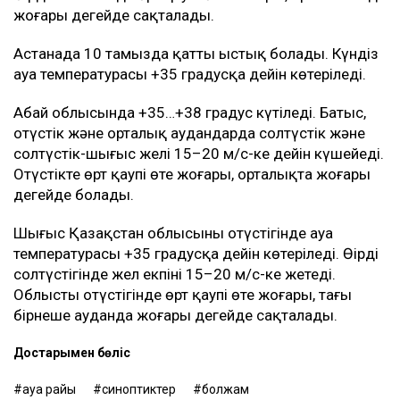
жоғары деңгейде сақталады.
Астанада 10 тамызда қатты ыстық болады. Күндіз
ауа температурасы +35 градусқа дейін көтеріледі.
Абай облысында +35…+38 градус күтіледі. Батыс,
оңтүстік және орталық аудандарда солтүстік және
солтүстік-шығыс желі 15–20 м/с-ке дейін күшейеді.
Оңтүстікте өрт қаупі өте жоғары, орталықта жоғары
деңгейде болады.
Шығыс Қазақстан облысының оңтүстігінде ауа
температурасы +35 градусқа дейін көтеріледі. Өңірдің
солтүстігінде жел екпіні 15–20 м/с-ке жетеді.
Облыстың оңтүстігінде өрт қаупі өте жоғары, тағы
бірнеше ауданда жоғары деңгейде сақталады.
Достарыңмен бөліс
ауа райы
синоптиктер
болжам