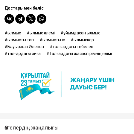
Достарыңмен бөліс
қылмыс
қылмыс әлемі
ұйымдасқан қылмыс
қылмыстық топ
қылмыстық іс
қылмыскер
Бауыржан Әленов
талғардағы төбелес
талғардағы оқиға
Талғардағы жасөспірімнің өлімі