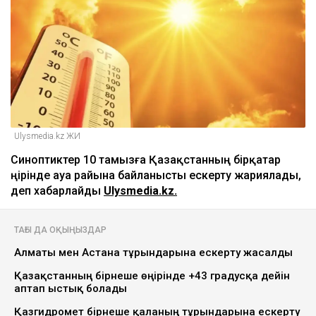
Ulysmedia.kz ЖИ
Синоптиктер 10 тамызға Қазақстанның бірқатар
өңірінде ауа райына байланысты ескерту жариялады,
деп хабарлайды
Ulysmedia.kz.
ТАҒЫ ДА ОҚЫҢЫЗДАР
Алматы мен Астана тұрғындарына ескерту жасалды
Қазақстанның бірнеше өңірінде +43 градусқа дейін
аптап ыстық болады
Қазгидромет бірнеше қаланың тұрғындарына ескерту