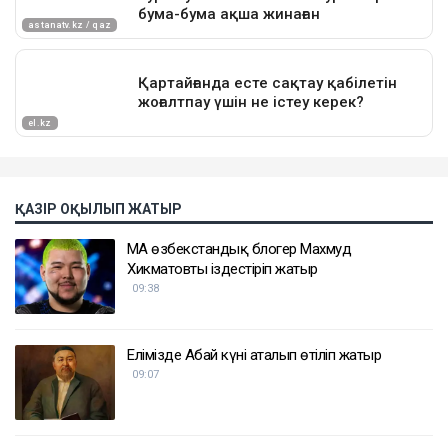
ҚАЗІР ОҚЫЛЫП ЖАТЫР
ҚМА өзбекстандық блогер Махмуд
Хикматовты іздестіріп жатыр
09:38
Елімізде Абай күні аталып өтіліп жатыр
09:07