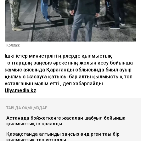
Коллаж
Ішкі істер министрлігі өңірлерде қылмыстық
топтардың заңсыз әрекетінің жолын кесу бойынша
жұмыс аясында Қарағанды облысында биыл ауыр
қылмыс жасауға қатысы бар алты қылмыстық топ
ұсталғанын мәлім етті., деп хабарлайды
Ulysmedia.kz
.
ТАҒЫ ДА ОҚЫҢЫЗДАР
Астанада бойжеткенге жасалған шабуыл бойынша
қылмыстық іс қозғалды
Қазақстанда алтынды заңсыз өндірген тағы бір
қылмыстық топ ұсталды