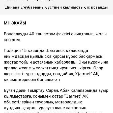
Динара Егеубаеваның үстінен қылмыстық іс қозғалды
МӘН-ЖАЙЫ
Бопсалаудың 40-тан астам фактісі анықталып, жолы
кесілген.
Полиция 15 қазанда Шахтинск қаласында
ұйымдасқан қылмысқа қарсы күрес басқармасы
жастар тобын ұстағанын хабарлады. Оның құрамына
аралас жекпе-жек жаттықтырушысы кірген. Олар
жергілікті тұрғындарды, сондай-ақ “Qarmet” АҚ
қызметкерлерін бопсалаған.
Бұған дейін Теміртау, Саран, Абай қалаларында ауыр
қылмыстарға, сонымен қатар “Qarmet” АҚ
объектілерінен тауарлық-материалдық
құндылықтарды ұрлауға және кәсіпорын