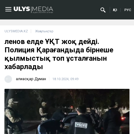
ҚАЗ
РУС
ULYSMEDIA.KZ
Жаңалықтар
Әленов елде ҰҚТ жоқ дейді.
Полиция Қарағандыда бірнеше
қылмыстық топ ұсталғанын
хабарлады
Ғалиасқар Думан
18.10.2024, 09:49