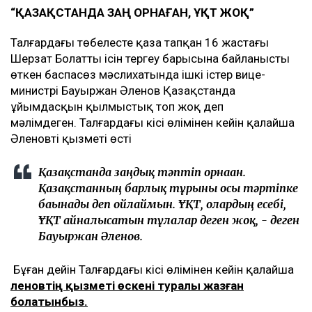
“ҚАЗАҚСТАНДА ЗАҢ ОРНАҒАН, ҰҚТ ЖОҚ”
Талғардағы төбелесте қаза тапқан 16 жастағы
Шерзат Болаттың ісін тергеу барысына байланысты
өткен баспасөз мәслихатында ішкі істер вице-
министрі Бауыржан Әленов Қазақстанда
ұйымдасқын қылмыстық топ жоқ деп
мәлімдеген. Талғардағы кісі өлімінен кейін қалайша
Әленовтің қызметі өсті
Қазақстанда заңдық тәптіп орнаған.
Қазақстанның барлық тұрғыны осы тәртіпке
бағынады деп ойлаймын. ҰҚТ, олардың есебі,
ҰҚТ айналысатын тұлғалар деген жоқ, - деген
Бауыржан Әленов.
Бұған дейін Талғардағы кісі өлімінен кейін қалайша
Әленовтің қызметі өскені туралы жазған
болатынбыз.