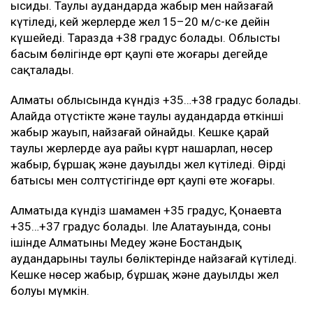
ысиды. Таулы аудандарда жаңбыр мен найзағай
күтіледі, кей жерлерде жел 15–20 м/с-ке дейін
күшейеді. Таразда +38 градус болады. Облыстың
басым бөлігінде өрт қаупі өте жоғары деңгейде
сақталады.
Алматы облысында күндіз +35…+38 градус болады.
Алайда оңтүстікте және таулы аудандарда өткінші
жаңбыр жауып, найзағай ойнайды. Кешке қарай
таулы жерлерде ауа райы күрт нашарлап, нөсер
жаңбыр, бұршақ және дауылды жел күтіледі. Өңірдің
батысы мен солтүстігінде өрт қаупі өте жоғары.
Алматыда күндіз шамамен +35 градус, Қонаевта
+35…+37 градус болады. Іле Алатауында, соның
ішінде Алматының Медеу және Бостандық
аудандарының таулы бөліктерінде найзағай күтіледі.
Кешке нөсер жаңбыр, бұршақ және дауылды жел
болуы мүмкін.