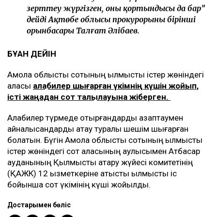
зерттеу жүргізген, оның қортындысы да бар”
дейді Ақтөбе облысы прокурорының бірінші
орынбасары Талғат Әлібаев.
БҰҒАН ДЕЙІН
Ақмола облыстық сотының қылмыстық істер жөніндегі
алқасы
алқабилер шығарған үкімнің күшін жойып,
істі жаңадан сот талқылауына жіберген.
Алқабилер түрмеде отырғандарды азаптаумен
айналысқандарды ақтау туралы шешім шығарған
болатын. Бүгін Ақмола облыстық сотының қылмыстық
істер жөніндегі сот алқасының қаулысымен Атбасар
ауданының Қылмыстық атқару жүйесі комитетінің
(ҚАЖК) 12 қызметкеріне қатысты қылмыстық іс
бойынша сот үкімінің күші жойылды.
Достарыңмен бөліс