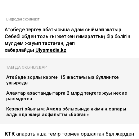
Видеодан скриншот
Ақтөбеде тергеу абақтысына адам сыймай жатыр.
Себебі әбден тозығы жеткен ғимараттың бір бөлігін
мүлдем жауып тастаған, деп
хабарлайды
Ulysmedia.kz
.
ТАҒЫ ДА ОҚЫҢЫЗДАР
Ақтөбеде зорлық көрген 15 жастағы қыз буллингке
ұшырады
Алаяқтар қазақстандықтарға 2 млрд теңгеге жуық несие
рәсімдеген
Кезекті қойылым: Ақмола облысында әкімнің сапары
алдында жаңа асфальтты «бояған»
КТК
ақпаратынша темір тормен қоршалған бұл жерден