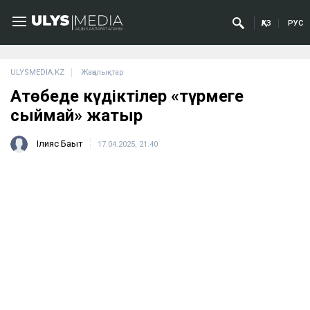
ҚАЗ
РУС
ULYSMEDIA.KZ
Жаңалықтар
Ақтөбеде күдіктілер «түрмеге
сыймай» жатыр
Ілияс Бақыт
17.04.2025, 21:40