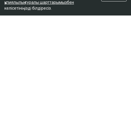
құпиялылық туралы шарттарымызбен
Қазақстанда несиеге сұраныс күрт төмендеді
келісетініңізді білдіресіз.
15:52
ULYSMEDIA.KZ
Жаңалықтар
100 жылқы дауына байланысты
сотталған ақтөбелік жылқышыға
кәсіпкер пәтер сыйлады
Ulysmedia
05.08.2026, 11:30
Ulysmedia коллажы
100 жылқыға қатысты даудан кейін сотталып, кейін
рақымшылыққа іліккен ақтөбелік жылқышы Рахат
Сәрсеновке кәсіпкер пәтер сыйлады. Оған жаңа
баспананың кілті табысталды, деп