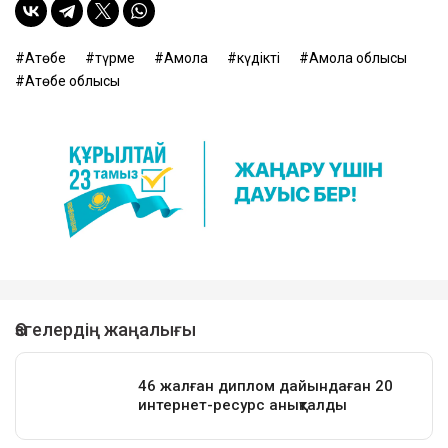
Ақтөбе
түрме
Ақмола
күдікті
Ақмола облысы
Ақтөбе облысы