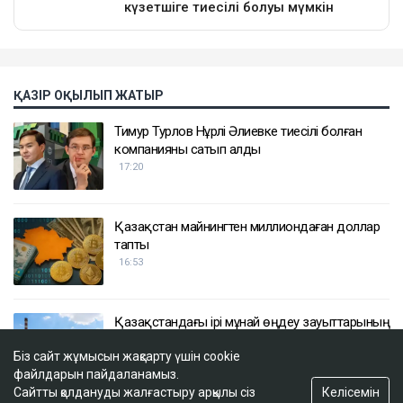
ҚАЗІР ОҚЫЛЫП ЖАТЫР
Тимур Турлов Нұрәлі Әлиевке тиесілі болған
компанияны сатып алды
17:20
Қазақстан майнингтен миллиондаған доллар
тапты
16:53
Қазақстандағы ірі мұнай өңдеу зауыттарының
бірінің басшысы ауысуы мүмкін
Біз сайт жұмысын жақсарту үшін cookie
16:18
файлдарын пайдаланамыз.
Келісемін
Сайтты қолдануды жалғастыру арқылы сіз