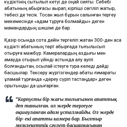
күдіктінің сытылып кетуі де оңай сияқты. Себебі
абақтының қабырғасы қақырап, кірпіші сөгіліп жатыр,
төбесі де тесік. Тоқсан жыл бұрын салынған тергеу
мекемесінде «адам тұруға болмайды» деген
мамандардың шешімі де бар.
Қазір осында сотқа дейін тергеліп жатқан 300-ден аса
күдікті абақтының төрт қабырғада тығылысып
отыруға мәжбүр. Камералардың аздығы мен
қамауда отырып үйінді астында қалу қауіпі
болғандықтан, осылай істеуге тура келеді дейді
басшылар. Тексеру жүргізгендер абақты ғимараты
құламай тұрғанда «дереу сүріп тастаңдар» деген
қорытынды да шығарған.
“Корпустың бір жағы толығымен апаттық
деп танылған. ол жерде тергеуге
оқшауланған адам ұсталмайды. Ол жерде
бір-екі апатты камера бар. Былтыр
мемлекеттік сәулет басқармасынан