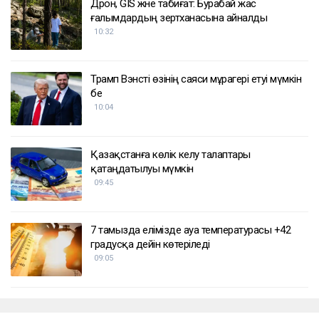
Дрон, GIS және табиғат: Бурабай жас
ғалымдардың зертханасына айналды
10:32
Трамп Вэнсті өзінің саяси мұрагері етуі мүмкін
бе
10:04
Қазақстанға көлік әкелу талаптары
қатаңдатылуы мүмкін
09:45
7 тамызда елімізде ауа температурасы +42
градусқа дейін көтеріледі
09:05