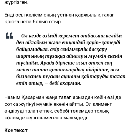
жүргізген.
Енді осы келісім оның үстінен қаржылық талап
қоюға негіз болып отыр.
– Ол кезде өзімді керемет отбасына келдім
деп ойладым және ешқандай қауіп-қатерді
байқамадым. Қазір сенімгерлік басқару
шартының тұзаққа айналуы мүмкін екенін
түсіндім. Арада бірнеше жыл өткен соң
менен талап қоюшылардың пікірінше, осы
бизнестен түскен ақшаны қайтаруды талап
етіп отыр, – деді Қахарман.
Назым Қахарман жаңа талап арыздан кейін өзі де
сотқа жүгінуі мүмкін екенін айтты. Ол алимент
өндіруді талап етпек, себебі төлемдер толық
көлемде жүргізілмегенін мәлімдеді.
Контекст