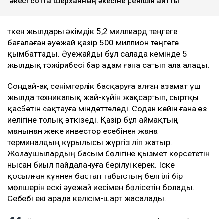
әкесі сотта Шерханның әкесіне ренішін айтты
Өткен жылдары әкімдік 5,2 миллиард теңгеге
бағалаған әуежай қазір 500 миллион теңгеге
қымбаттады. Әуежайды бұл салада кемінде 5
жылдық тәжірибесі бар адам ғана сатып ала алады.
Сондай-ақ сенімгерлік басқаруға алған азамат үш
жылда техникалық жай-күйін жақсартып, сыртқы
қасбетін сақтауға міндеттеледі. Содан кейін ғана өз
иелігіне толық өткізеді. Қазір бұл аймақтың
маңынан жеке инвестор есебінен жаңа
терминалдың құрылысы жүргізіліп жатыр.
Жолаушылардың басым бөлігіне қызмет көрсететін
нысан биыл пайдалануға берілуі керек. Іске
қосылған күннен бастап табыстың белгілі бір
мөлшерін ескі әуежай иесімен бөлісетін болады.
Себебі екі арада келісім-шарт жасалады.