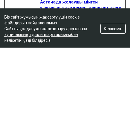
Біз сайт жұмысын жақсарту үшін cookie
файлдарын пайдаланамыз.
Келісемін
Сайтты қолдануды жалғастыру арқылы сіз
құпиялылық туралы шарттарымызбен
келісетініңізді білдіресіз.
ҚАЗІР ОҚЫЛЫП ЖАТЫР