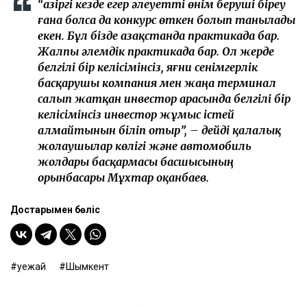
“Қазіргі кезде егер әлеуетті өнім беруші біреу
ғана болса да конкурс өткен болып танылады
екен. Бұл бізде Қазақстанда практикада бар.
Жалпы әлемдік практикада бар. Ол жерде
белгілі бір келісімінсіз, яғни сенімгерлік
басқарушы компания мен жаңа терминал
салып жатқан инвестор арасында белгілі бір
келісімінсіз инвестор жұмыс істей
алмайтынын біліп отыр”, – дейді қалалық
жолаушылар көлігі және автомобиль
жолдары басқармасы басшысының
орынбасары Мұхтар Қоқанбаев.
Достарыңмен бөліс
әуежай
Шымкент