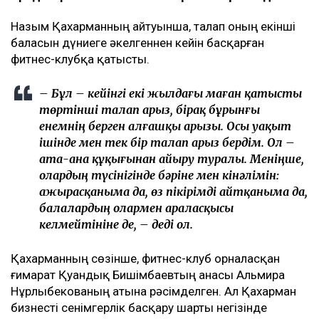
Назым Қахарманның айтуынша, талап оның екінші
баласын дүниеге әкелгеннен кейін басқарған
фитнес-клубқа қатысты.
– Бұл – кейінгі екі жылдағы маған қатысты
төртінші талап арыз, бірақ бұрынғы
енемнің берген алғашқы арызы. Осы уақыт
ішінде мен тек бір талап арыз бердім. Ол –
ата-ана құқығынан айыру туралы. Меніңше,
олардың түсінігінде бәріне мен кінәлімін:
ажырасқаныма да, өз пікірімді айтқаныма да,
балалардың олармен араласқысы
келмейтініне де, – деді ол.
Қахарманның сөзінше, фитнес-клуб орналасқан
ғимарат Қуандық Бишімбаевтың анасы Альмира
Нұрлыбекованың атына рәсімделген. Ал Қахарман
бизнесті сенімгерлік басқару шарты негізінде