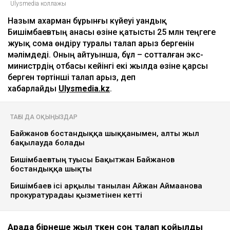
Ulysmedia коллажы
Назым Қахарман бұрынғы күйеуі Қуандық
Бишімбаевтың анасы өзіне қатысты 25 млн теңгеге
жуық сома өндіру туралы талап арыз бергенін
мәлімдеді. Оның айтуынша, бұл – сотталған экс-
министрдің отбасы кейінгі екі жылда өзіне қарсы
берген төртінші талап арыз, деп
хабарлайды
Ulysmedia.kz
.
ТАҒЫ ДА ОҚЫҢЫЗДАР
Байжанов бостандыққа шыққанымен, алты жыл
бақылауда болады
Бишімбаевтың туысы Бақытжан Байжанов
бостандыққа шықты
Бишімбаев ісі арқылы танылған Айжан Аймағанова
прокуратурадағы қызметінен кетті
Арада бірнеше жыл өткен соң талап қойылды