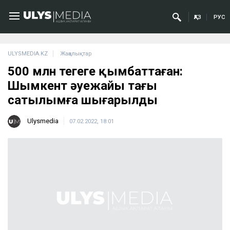
ҚАЗ
РУС
ULYSMEDIA.KZ
Жаңалықтар
500 млн теңгеге қымбаттаған:
Шымкент әуежайы тағы
сатылымға шығарылды
Ulysmedia
07.02.2022, 18:01