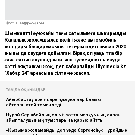
Фото: ашық дереккөзден
Шымкенттің әуежайы тағы сатылымға шығарылды.
Қалалық жолаушылар көлігі және автомобиль
жолдары басқармасының теңгеріміндегі нысан 2020
жылы да саудаға қойылған. Бірақ ол уақытта бір
ғана сатып алушыдан өтініш түскендіктен сауда
сәтті аяқталған жоқ, деп хабарлайды Ulysmedia.kz
"Хабар 24" арнасына сілтеме жасап.
ТАҒЫ ДА ОҚЫҢЫЗДАР
Айырбастау орындарында доллар бағамы
айтарлықтай төмендеді
Нұрай Серікбайдың өлімі: сотта марқұмның анасы
айыпталушының туыстарына қарғыс айтты
«Қызыма жоламайды деп уәде бергенсің»: Нұрайдың