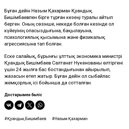
Бұған дейін Назым Қахарман Қуандық
Бишімбаевпен бірге тұрған кезеңі туралы айтып
берген. Оның сөзінше, некеде болған кезінде ол
күйеуінің опасыздығына, бақылауына,
психологиялық қысымына және физикалық
агрессиясына тап болған.
Еске салайық, бұрынғы ұлттық экономика министрі
Қуандық Бишімбаев Салтанат Нүкенованы өлтіргені
үшін 24 жылға бас бостандығынан айырылып,
жазасын өтеп жатыр. Бұған дейін ол сыбайлас
жемқорлық ісі бойынша да сотталған.
Достарыңмен бөліс
Қуандық Бишімбаев
Назым Қахарман