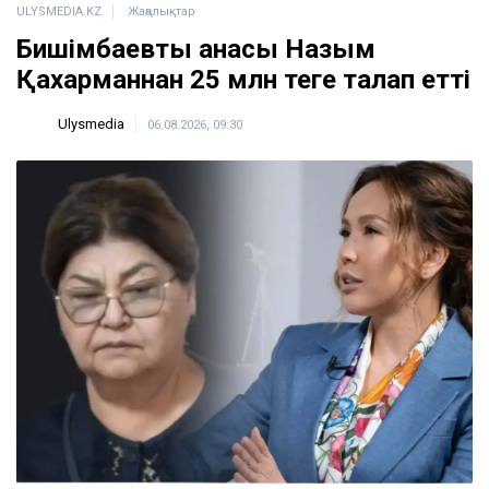
ULYSMEDIA.KZ
Жаңалықтар
Бишімбаевтың анасы Назым
Қахарманнан 25 млн теңге талап етті
Ulysmedia
06.08.2026, 09:30