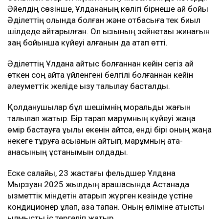
Бұған дейін
Бұған дейін қаза тапқан фельдшердің анасы Сәлима
Ешанқұлова видеоүндеу жариялап, бұрынғы күйеу
баласының қызының өліміне қатысты қылмыстық іс
бойынша жәбірленуші мәртебесінен бас тартқанын
қалайтынын айтқан.
Сонымен қатар ол мүлікті бөлу мәселесін де көтерді.
Әйелдің сөзінше, Ұлдананың көлігі бірнеше ай бойы
Әділеттің қолында болған және отбасыға тек биыл
шілдеде қайтарылған. Ол қызының зейнетақы жинағын
заң бойынша күйеуі алғанын да атап өтті.
Әділеттің Ұлдана қайтыс болғаннан кейін сегіз ай
өткен соң қайта үйленгені белгілі болғаннан кейін
әлеуметтік желіде қызу талқылау басталды.
Қолданушылар бұл шешімнің моральдық жағын