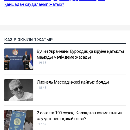
ҚАЗІР ОҚЫЛЫП ЖАТЫР
Вучич Украинаның Еуроодаққа кіруіне қатысты
маңызды мәлімдеме жасады
19:15