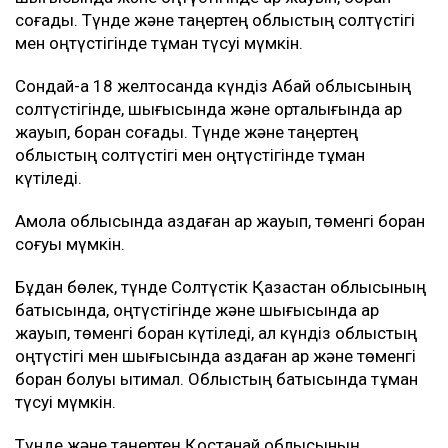
соғады. Түнде және таңертең облыстың солтүстігі
мен оңтүстігінде тұман түсуі мүмкін.
Сондай-ақ 18 желтоқсанда күндіз Абай облысының
солтүстігінде, шығысында және орталығында қар
жауып, боран соғады. Түнде және таңертең
облыстың солтүстігі мен оңтүстігінде тұман
күтіледі.
Ақмола облысында аздаған қар жауып, төменгі боран
соғуы мүмкін.
Бұдан бөлек, түнде Солтүстік Қазақстан облысының
батысында, оңтүстігінде және шығысында қар
жауып, төменгі боран күтіледі, ал күндіз облыстың
оңтүстігі мен шығысында аздаған қар және төменгі
боран болуы ықтимал. Облыстың батысында тұман
түсуі мүмкін.
Түнде және таңертең Қостанай облысының