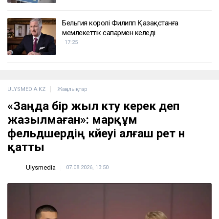
Лионель Мессидің әкесі қайтыс болды
18:45
2 сағатта 100 сұрақ: Қазақстан азаматтығын
алу үшін тест қалай өтеді?
17:59
Бельгия королі Филипп Қазақстанға
мемлекеттік сапармен келеді
17:25
ULYSMEDIA.KZ
Жаңалықтар
«Заңда бір жыл күту керек деп