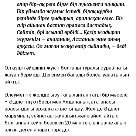
болған деген ақпарат тараған. Сонымен қатар оның
қайғылы жағдайдан көп ұзамай жүкті болғаны
туралы қауесет те айтылды.
– Біз сәуірдің соңында, мамыр айында араласа
бастадық. Ол да жұмыс істейтін. Жұрттың
бәрі «Ұлдананың құрбысы еді» деп жазып
жатыр. Бірақ ол Ұлдананың құрбысы болған
жоқ. Екі жыл бойы бірге жұмыс істегенімен,
олар бір-ақ рет бірге бір ауысымға шыққан.
Бір ұйымда жұмыс істеді, бірақ құрбы
ретінде бірге қыдырып, араласқан емес. Біз
сәуір айынан бастап араласа бастадық.
Сөйтіп, бәрі осылай өрбіді... Қазір жадырап
жүргенім – анамның, Алланың және оның
арқасы. Ол маған жаңа өмір сыйлады, – деді
Әділет.
Ол қазіргі әйелінің жүкті болғаны туралы сұраққа нақты