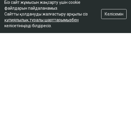
Біз сайт жұмысын жақсарту үшін cookie
файлдарын пайдаланамыз.
Келісемін
Сайтты қолдануды жалғастыру арқылы сіз
құпиялылық туралы шарттарымызбен
келісетініңізді білдіресіз.
ҚАЗІР ОҚЫЛЫП ЖАТЫР
Вучич Украинаның Еуроодаққа кіруіне қатысты
маңызды мәлімдеме жасады
19:15