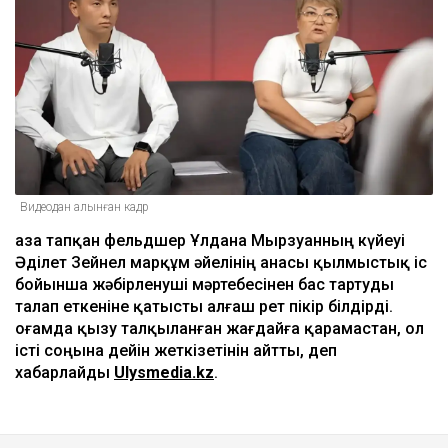
жазылмаған»: марқұм
фельдшердің күйеуі алғаш рет үн
қатты
Ulysmedia
07.08.2026, 13:50
Видеодан алынған кадр