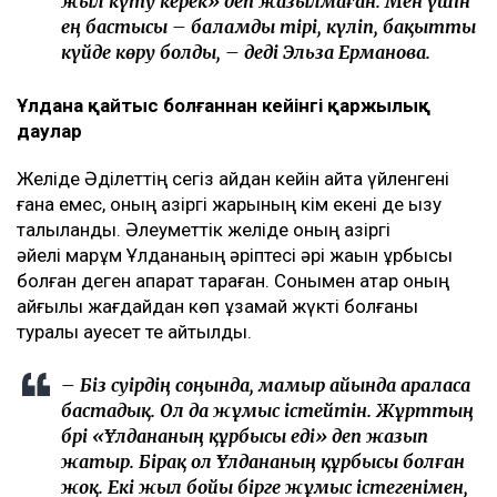
де көп шықпаған.
Оның сөзінше, отбасы Әділеттің осы қиын кезеңнен
өтіп, қалыпты өміріне оралғанын қалаған.
– Біз Әділеттің тезірек есін жиып,
адамдармен араласып, жақсы адаммен
танысқанын қаладық. Әркімнің бақытты
болуға құқығы бар. Заңның еш жерінде «бір
жыл күту керек» деп жазылмаған. Мен үшін
ең бастысы – баламды тірі, күліп, бақытты
күйде көру болды, – деді Эльза Ерманова.
Ұлдана қайтыс болғаннан кейінгі қаржылық
даулар
Желіде Әділеттің сегіз айдан кейін қайта үйленгені
ғана емес, оның қазіргі жарының кім екені де қызу
талқыланды. Әлеуметтік желіде оның қазіргі
әйелі марқұм Ұлдананың әріптесі әрі жақын құрбысы