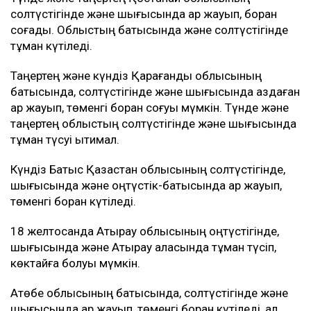
солтүстігінде және шығысында қар жауып, боран
соғады. Облыстың батысында және солтүстігінде
тұман күтіледі.
Таңертең және күндіз Қарағанды облысының
батысында, солтүстігінде және шығысында аздаған
қар жауып, төменгі боран соғуы мүмкін. Түнде және
таңертең облыстың солтүстігінде және шығысында
тұман түсуі ықтимал.
Күндіз Батыс Қазақстан облысының солтүстігінде,
шығысында және оңтүстік-батысында қар жауып,
төменгі боран күтіледі.
18 желтоқсанда Атырау облысының оңтүстігінде,
шығысында және Атырау қаласында тұман түсіп,
көктайғақ болуы мүмкін.
Ақтөбе облысының батысында, солтүстігінде және
шығысында қар жауып, төменгі боран күтіледі, ал