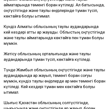
аймақтарында төменгі боран күтіледі. Ал батысында,
оңтүстігінде және таулы өңірлерінде тұман түсіп,
көктайғақ болуы ықтимал.
Күндіз Алматы облысының таулы аудандарында
кей кездері қатты қар жауады. Облыстың оңтүстігінде
және таулы аймақтарында көктайғақ пен тұман болуы
мүмкін.
Жетісу облысының орталығында және таулы
аудандарында тұман түсіп, көктайғақ күтіледі.
Түнде Жамбыл облысының оңтүстігінде және таулы
аудандарында қар жауып, төменгі боран соғуы
мүмкін, күндіз таулы өңірлерде қар мен төменгі боран
күтіледі. Кей кездері тұман мен көктайғақ болуы
ықтимал.
Шығыс Қазақстан облысының солтүстігінде,
шығысында және оңтүстігінде қар жауып, боран