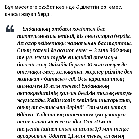
жауап бермеді. Дегенмен балалы болса, қуанатынын
айтты.
Әлеуметтік желіде қызу талқыланған тағы бір мәселе
– Әділеттің отбасы мен Ұлдананың ата-анасы
арасындағы қаржыға қатысты дау. Желіде Әділет
марқұмның зейнетақы жинағын және әйелі қайтыс
болғаннан кейін берілген 20 млн теңгені өзіне алып
қалған деген ақпарат тарады.
Бұл мәселеге сұхбат кезінде Әділеттің өзі емес,
анасы жауап берді.
– Ұлдананың отбасы көліктен бас
тартуымызды өтінді, біз оны оларға бердік.
Ал олар зейнетақы жинағынан бас тартты.
Оның көлемі де аса көп емес – 2 млн 300 мың
теңге. Ресми түрде ешқандай өтемақы
болған жоқ. Әкімдік берген 20 млн теңге де
өтемақы емес, халықтың жерлеу рәсіміне деп