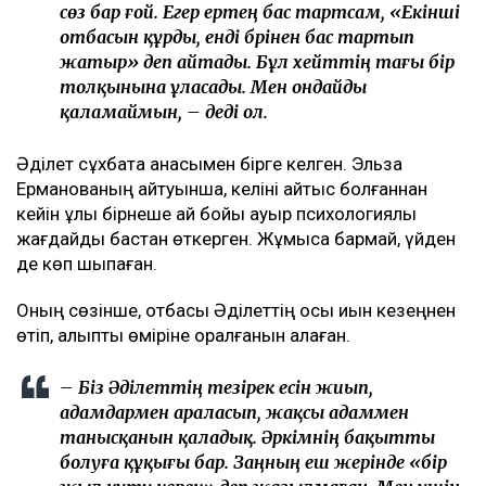
Әділет Зейнел сұхбат кезінде жәбірленуші
мәртебесінен бас тартпайтынын мәлімдеді.
– Иә, мен осы мәртебеде қаламын. Бұл істі
бастаған соң, соңына дейін жеткізгім келеді.
Барлық жерге өзім барып, осының бәрін өзім
бастадым. Енді соңына дейін жеткізгім
келеді. Қазақта «бастаған істі аяқта» деген
сөз бар ғой. Егер ертең бас тартсам, «Екінші
отбасын құрды, енді бәрінен бас тартып
жатыр» деп айтады. Бұл хейттің тағы бір
толқынына ұласады. Мен ондайды
қаламаймын, – деді ол.
Әділет сұхбатқа анасымен бірге келген. Эльза
Ерманованың айтуынша, келіні қайтыс болғаннан
кейін ұлы бірнеше ай бойы ауыр психологиялық
жағдайды бастан өткерген. Жұмысқа бармай, үйден