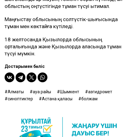
облыстың оңтүстігінде тұман түсуі ықтимал.
Маңғыстау облысының солтүстік-шығысында
тұман мен көктайғақ күтіледі.
18 желтоқсанда Қызылорда облысының
орталығында және Қызылорда қаласында тұман
түсуі мүмкін.
Достарыңмен бөліс
Алматы
ауа райы
Шымкент
Қазгидромет
синоптиктер
Астана қаласы
болжам