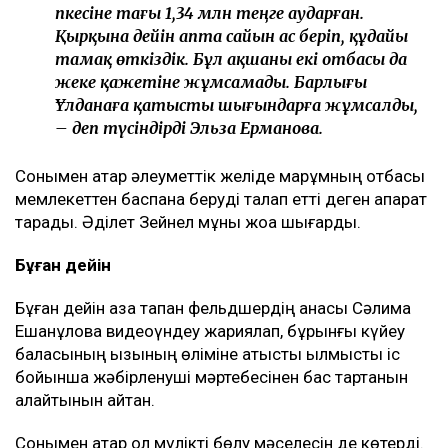
жинаған «батасы» еді. Осы қаражаттың
шамамен 10 млн теңгесі Ұлдананың
автокредитінің қалған бөлігін толық өтеуге
жұмсалды. Кейін көлік кепілден шығарылып,
оның ата-анасына берілді. Сонымен қатар
Әділет Ұлдананың ата-анасы қыз ұзатуға
несие алғанын еске салды. Сол 20 млн
теңгенің ішінен оның анасына 3,9 млн теңге
аударылған. Әділет 1,1 млн теңге, ал оның
әпкесіне тағы 1,34 млн теңге аударған.
Қырқына дейін апта сайын ас беріп, құдайы
тамақ өткіздік. Бұл ақшаны екі отбасы да
жеке қажетіне жұмсамады. Барлығы
Ұлданаға қатысты шығындарға жұмсалды,
– деп түсіндірді Эльза Ерманова.
Сонымен қатар әлеуметтік желіде марқұмның отбасы
мемлекеттен баспана беруді талап етті деген ақпарат
тарады. Әділет Зейнел мұны жоққа шығарды.