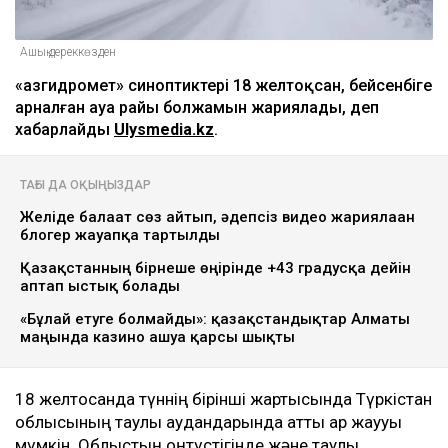
Ашық дереккөзден
«Қазгидромет» синоптиктері 18 желтоқсан, бейсенбіге
арналған ауа райы болжамын жариялады, деп
хабарлайды
Ulysmedia.kz
.
ТАҒЫ ДА ОҚЫҢЫЗДАР
Желіде балағат сөз айтып, әдепсіз видео жариялаған
блогер жауапқа тартылды
Қазақстанның бірнеше өңірінде +43 градусқа дейін
аптап ыстық болады
«Бұлай етуге болмайды»: қазақстандықтар Алматы
маңында казино ашуға қарсы шықты
18 желтоқсанда түннің бірінші жартысында Түркістан
облысының таулы аудандарында қатты қар жаууы
мүмкін. Облыстың оңтүстігінде және таулы