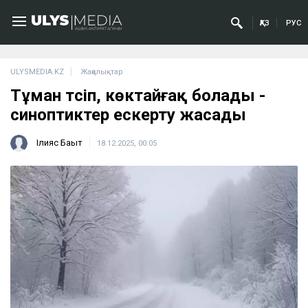
ҚАЗ
РУС
ULYSMEDIA.KZ
Жаңалықтар
Тұман түсіп, көктайғақ болады -
синоптиктер ескерту жасады
Ілияс Бақыт
18.12.2025, 00:05