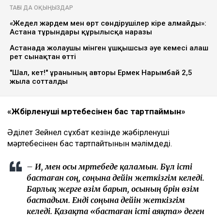
Қаза тапқан фельдшер Ұлдана Мырзуанның күйеуі
Әділет Зейнел марқұм әйелінің анасы қылмыстық іс
бойынша жәбірленуші мәртебесінен бас тартуды
талап еткеніне қатысты алғаш рет пікір білдірді.
Қоғамда қызу талқыланған жағдайға қарамастан, ол
істі соңына дейін жеткізетінін айтты, деп
хабарлайды
Ulysmedia.kz
.
ТАҒЫ ДА ОҚЫҢЫЗДАР
«Жедел жәрдем мен өрт сөндірушілер кіре алмайды»:
Астана тұрғындары құрылысқа наразы
Астанада жолаушы мінген ұшқышсыз әуе кемесі алғаш
рет сынақтан өтті
"Шал, кет!" ұранының авторы Ермек Нарымбай 2,5
жылға сотталды
«Жәбірленуші мәртебесінен бас тартпаймын»