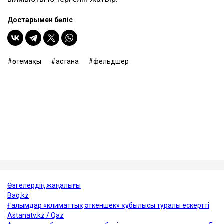
талқылап жатыр. Бір тарап марқұмның күйеуі жаңа
өмір бастауға құқылы екенін айтса, енді бірі оның жаңа
некеге тұруға асыққанын айтып, марқұмның ата-
анасының ұстанымын қолдады.
Еске салайық, 23 жастағы фельдшер Ұлдана
Мырзуан 2025 жылдың қарашасында Астанада
қызметтік міндетін атқарып жүрген кезінде үстіне
кондиционер құлап, қаза тапқан. Оның өліміне қатысты
қылмыстық іс тергеліп жатыр.
Достарыңмен бөліс
өтемақы
астана
фельдшер