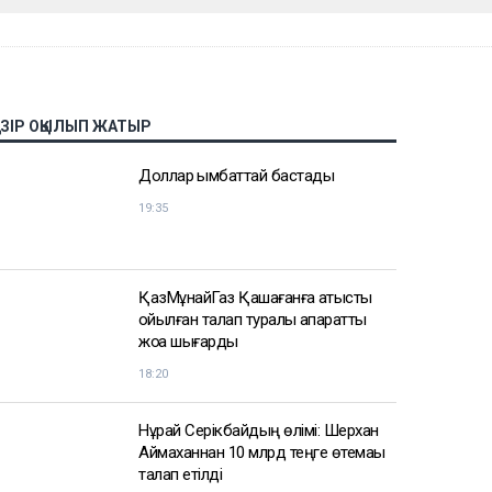
АЗІР ОҚЫЛЫП ЖАТЫР