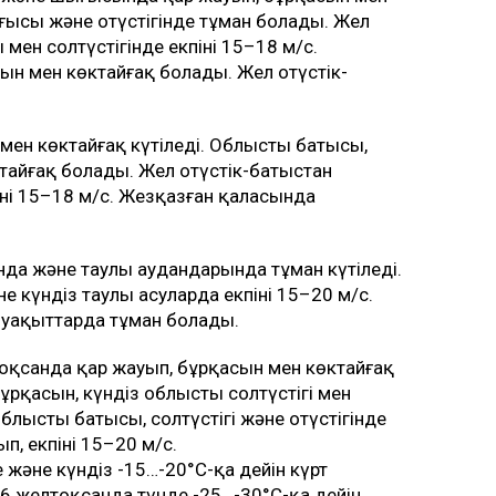
ғысы және оңтүстігінде тұман болады. Жел
 мен солтүстігінде екпіні 15–18 м/с.
н мен көктайғақ болады. Жел оңтүстік-
ен көктайғақ күтіледі. Облыстың батысы,
ктайғақ болады. Жел оңтүстік-батыстан
ні 15–18 м/с. Жезқазған қаласында
ында және таулы аудандарында тұман күтіледі.
не күндіз таулы асуларда екпіні 15–20 м/с.
 уақыттарда тұман болады.
оқсанда қар жауып, бұрқасын мен көктайғақ
ұрқасын, күндіз облыстың солтүстігі мен
ыстың батысы, солтүстігі және оңтүстігінде
ып, екпіні 15–20 м/с.
және күндіз -15…-20°С-қа дейін күрт
6 желтоқсанда түнде -25…-30°С-қа дейін,