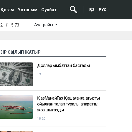
Қоғам
Ұстаным
Сұхбат
ҚАЗ
РУС
Ауа-райы
52
₽
5.73
АЗІР ОҚЫЛЫП ЖАТЫР
Доллар қымбаттай бастады
19:35
ҚазМұнайГаз Қашағанға қатысты
қойылған талап туралы ақпаратты
жоққа шығарды
18:20