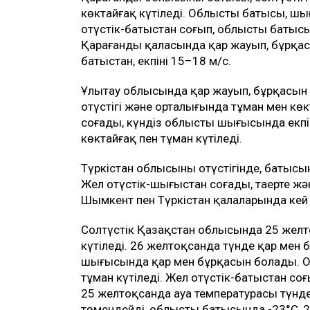
көктайғақ күтіледі. Облыстың батысы, шы
оңтүстік-батыстан соғып, облыстың батысы
Қарағанды қаласында қар жауып, бұрқасы
батыстан, екпіні 15–18 м/с.
Ұлытау облысында қар жауып, бұрқасын м
оңтүстігі және орталығында тұман мен кө
соғады, күндіз облыстың шығысында екпі
көктайғақ пен тұман күтіледі.
Түркістан облысының оңтүстігінде, батыс
Жел оңтүстік-шығыстан соғады, таңертең жә
Шымкент пен Түркістан қалаларында кей
Солтүстік Қазақстан облысында 25 желт
күтіледі. 26 желтоқсанда түнде қар мен б
шығысында қар мен бұрқасын болады. Обл
тұман күтіледі. Жел оңтүстік-батыстан соғ
25 желтоқсанда ауа температурасы түнде 
төмендейді, облыстың батысында -23°С, 2