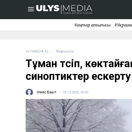
#қаңтар қақтығысы
#Украин
ULYSMEDIA.KZ
Жаңалықтар
Тұман түсіп, көктайғ
синоптиктер ескерт
Ілияс Бақыт
25.12.2025, 00:05