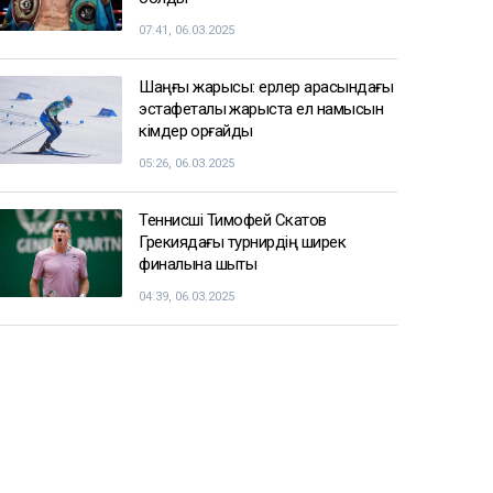
07:41, 06.03.2025
Шаңғы жарысы: ерлер арасындағы
эстафеталық жарыста ел намысын
кімдер қорғайды
05:26, 06.03.2025
Теннисші Тимофей Скатов
Грекиядағы турнирдің ширек
финалына шықты
04:39, 06.03.2025