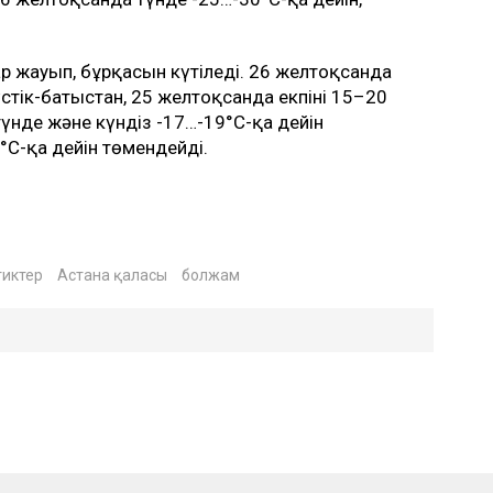
 жауып, бұрқасын күтіледі. 26 желтоқсанда
стік-батыстан, 25 желтоқсанда екпіні 15–20
үнде және күндіз -17…-19°С-қа дейін
°С-қа дейін төмендейді.
тиктер
Астана қаласы
болжам