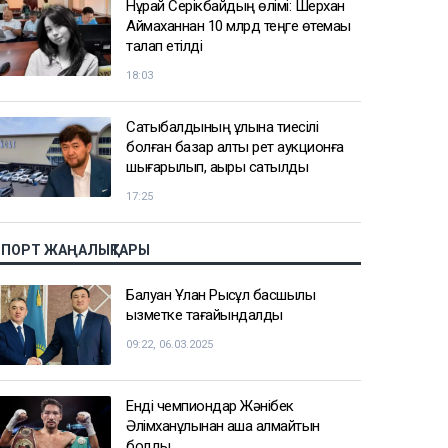
Нұрай Серікбайдың өлімі: Шерхан
Аймаханнан 10 млрд теңге өтемақы
талап етілді
18:03
Сатыбалдының ұлына тиесілі
болған базар алты рет аукционға
шығарылып, ақыры сатылды
17:25
СПОРТ ЖАҢАЛЫҚТАРЫ
Балуан Ұлан Рысқұл басшылық
қызметке тағайындалды
09:22, 06.03.2025
Енді чемпиондар Жәнібек
Әлімханұлынан қаша алмайтын
болды