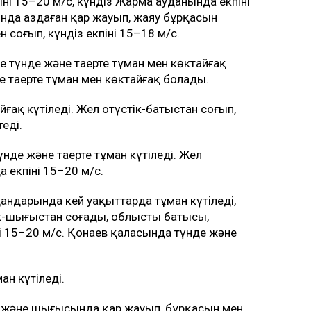
іні 15–20 м/с, күндіз Жарма ауданында екпіні
ында аздаған қар жауып, жаяу бұрқасын
н соғып, күндіз екпіні 15–18 м/с.
 түнде және таңертең тұман мен көктайғақ
 таңертең тұман мен көктайғақ болады.
ғақ күтіледі. Жел оңтүстік-батыстан соғып,
еді.
де және таңертең тұман күтіледі. Жел
 екпіні 15–20 м/с.
дандарында кей уақыттарда тұман күтіледі,
к-шығыстан соғады, облыстың батысы,
 15–20 м/с. Қонаев қаласында түнде және
ан күтіледі.
і және шығысында қар жауып, бұрқасын мен