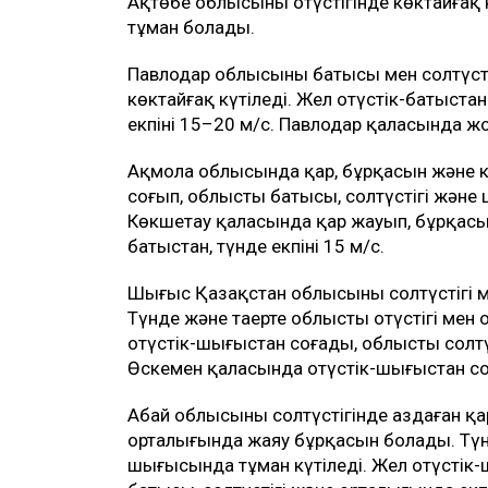
Ақтөбе облысының оңтүстігінде көктайғақ 
тұман болады.
Павлодар облысының батысы мен солтүсті
көктайғақ күтіледі. Жел оңтүстік-батыста
екпіні 15–20 м/с. Павлодар қаласында ж
Ақмола облысында қар, бұрқасын және көк
соғып, облыстың батысы, солтүстігі және
Көкшетау қаласында қар жауып, бұрқасын
батыстан, түнде екпіні 15 м/с.
Шығыс Қазақстан облысының солтүстігі 
Түнде және таңертең облыстың оңтүстігі м
оңтүстік-шығыстан соғады, облыстың солт
Өскемен қаласында оңтүстік-шығыстан соғ
Абай облысының солтүстігінде аздаған қар
орталығында жаяу бұрқасын болады. Түнде 
шығысында тұман күтіледі. Жел оңтүстік-ш