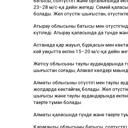
батысы, солтүстігі және орталығында екп
23–28 м/с-қа дейін жетеді. Семей қалас
болады. Жел оңтүстік-шығыстан, оңтүстікте
Атырау облысының батысы мен оңтүстігінде
күтіледі. Атырау қаласында да түнде және
Астанада қар жауып, бұрқасын мен көктай
кей уақытта екпіні 15–20 м/с-қа дейін жет
Жетісу облысының таулы аудандарында түн
шығыстан соғады, Алакөл көлдері маңында
Алматы облысының оңтүстігі мен таулы ау
жолдарда көктайғақ болады. Жел оңтүсті
шығысы және таулы аудандарында екпіні
таңертең тұман болады.
Алматы қаласында түнде және таңертең тұм
Қарағанды облысының батысы, солтүстіг