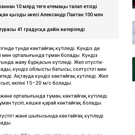
аннан 10 млрд теңге өтемақы талап етілді
қан қыздың әкесі Александр Пактан 100 млн
турасы 41 градусқа дейін көтеріледі
інде түнде көктайғақ күтіледі. Күндіз де
гі мен орталығында тұман болады. Күндіз
ында жаяу бұрқасын күтіледі. Жел оңтүстік-
ды, күндіз облыстың батысы, солтүстігі мен
теді. Ақтауда күндіз көктайғақ күтіледі. Жел
сып, екпіні 15–20 м/с болады.
не орталығында тұман, көктайғақ күтіледі.
ман түсіп, кешке қарай көктайғақ болады.
үстігі және шығысында көктайғақ күтіледі.
лады.