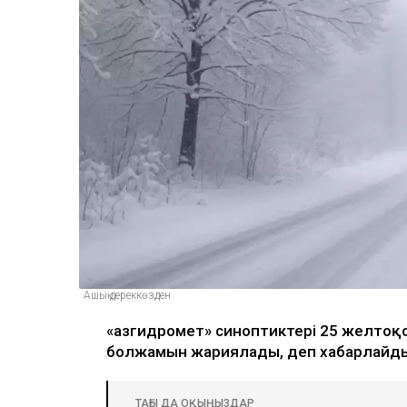
Ашық дереккөзден
«Қазгидромет» синоптиктері 25 желтоқс
болжамын жариялады, деп хабарлайд
ТАҒЫ ДА ОҚЫҢЫЗДАР