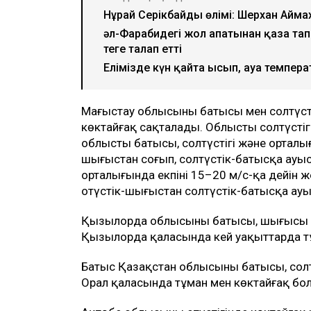
Нұрай Серікбайдың өлімі: Шерхан Аймах
әл-Фарабидегі жол апатынан қаза тап
теңге талап етті
Елімізде күн қайта ысып, ауа темпера
Маңғыстау облысының батысы мен солтүстіг
көктайғақ сақталады. Облыстың солтүсті
облыстың батысы, солтүстігі және орталығ
шығыстан соғып, солтүстік-батысқа ауыса
орталығында екпіні 15–20 м/с-қа дейін же
оңтүстік-шығыстан солтүстік-батысқа ауы
Қызылорда облысының батысы, шығысы жә
Қызылорда қаласында кей уақыттарда тұ
Батыс Қазақстан облысының батысы, солт
Орал қаласында тұман мен көктайғақ бо