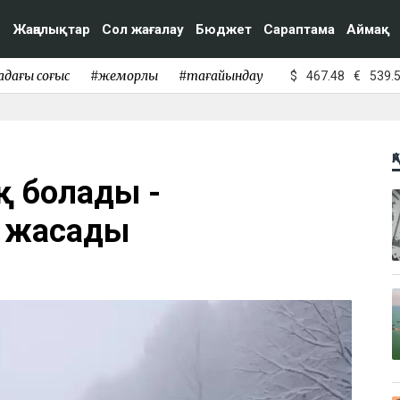
Жаңалықтар
Сол жағалау
Бюджет
Сараптама
Аймақ
адағы соғыс
#жемқорлық
#тағайындау
$
467.48
€
539.
Қ
ақ болады -
у жасады