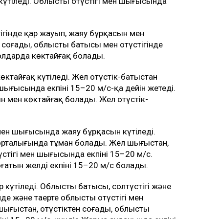
күтіледі. Облыстың оңтүстігі мен шығысында
гінде қар жауып, жаяу бұрқасын мен
н соғады, облыстың батысы мен оңтүстігінде
олдарда көктайғақ болады.
тайғақ күтіледі. Жел оңтүстік-батыстан
 шығысында екпіні 15–20 м/с-қа дейін жетеді.
 мен көктайғақ болады. Жел оңтүстік-
мен шығысында жаяу бұрқасын күтіледі.
ен орталығында тұман болады. Жел шығыстан,
үстігі мен шығысында екпіні 15–20 м/с.
атын желдің екпіні 15–20 м/с болады.
 күтіледі. Облыстың батысы, солтүстігі және
және таңертең облыстың оңтүстігі мен
ығыстан, оңтүстіктен соғады, облыстың