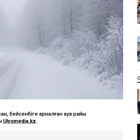
ан, бейсенбіге арналған ауа райы
ы
Ulysmedia.kz
.