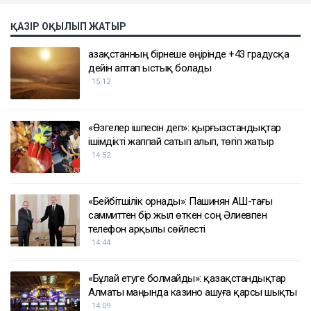
ҚАЗІР ОҚЫЛЫП ЖАТЫР
Қазақстанның бірнеше өңірінде +43 градусқа
дейін аптап ыстық болады
15:12
«Өзгелер ішпесін деп»: қырғызстандықтар
ішімдікті жаппай сатып алып, төгіп жатыр
14:52
«Бейбітшілік орнады»: Пашинян АҚШ-тағы
саммиттен бір жыл өткен соң Әлиевпен
телефон арқылы сөйлесті
14:44
«Бұлай етуге болмайды»: қазақстандықтар
Алматы маңында казино ашуға қарсы шықты
14:09