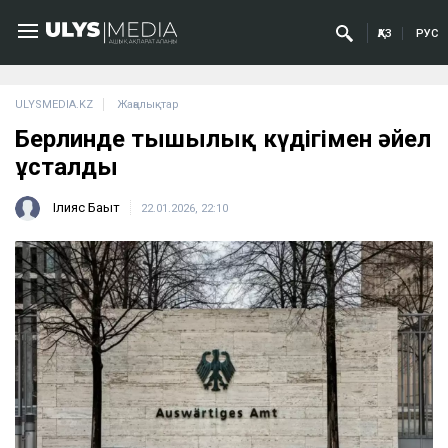
ҚАЗ
РУС
ULYSMEDIA.KZ
Жаңалықтар
Берлинде тыңшылық күдігімен әйел
ұсталды
Ілияс Бақыт
22.01.2026, 22:10