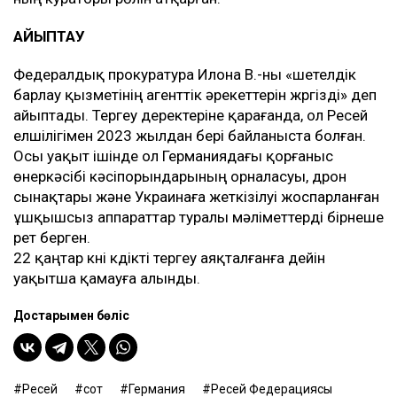
АЙЫПТАУ
Федералдық прокуратура Илона В.-ны «шетелдік
барлау қызметінің агенттік әрекеттерін жүргізді» деп
айыптады. Тергеу деректеріне қарағанда, ол Ресей
елшілігімен 2023 жылдан бері байланыста болған.
Осы уақыт ішінде ол Германиядағы қорғаныс
өнеркәсібі кәсіпорындарының орналасуы, дрон
сынақтары және Украинаға жеткізілуі жоспарланған
ұшқышсыз аппараттар туралы мәліметтерді бірнеше
рет берген.
22 қаңтар күні күдікті тергеу аяқталғанға дейін
уақытша қамауға алынды.
Достарыңмен бөліс
Ресей
сот
Германия
Ресей Федерациясы