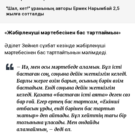
"Шал, кет!" ұранының авторы Ермек Нарымбай 2,5
жылға сотталды
«Жәбірленуші мәртебесінен бас тартпаймын»
Әділет Зейнел сұхбат кезінде жәбірленуші
мәртебесінен бас тартпайтынын мәлімдеді.
– Иә, мен осы мәртебеде қаламын. Бұл істі
бастаған соң, соңына дейін жеткізгім келеді.
Барлық жерге өзім барып, осының бәрін өзім
бастадым. Енді соңына дейін жеткізгім
келеді. Қазақта «бастаған істі аяқта» деген сөз
бар ғой. Егер ертең бас тартсам, «Екінші
отбасын құрды, енді бәрінен бас тартып
жатыр» деп айтады. Бұл хейттің тағы бір
толқынына ұласады. Мен ондайды
қаламаймын, – деді ол.