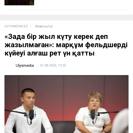
ULYSMEDIA.KZ
Жаңалықтар
«Заңда бір жыл күту керек деп
жазылмаған»: марқұм фельдшердің
күйеуі алғаш рет үн қатты
Ulysmedia
07.08.2026, 13:50