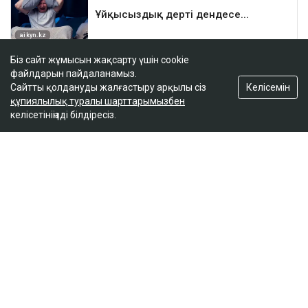
Біз сайт жұмысын жақсарту үшін cookie
файлдарын пайдаланамыз.
Келісемін
Сайтты қолдануды жалғастыру арқылы сіз
құпиялылық туралы шарттарымызбен
келісетініңізді білдіресіз.
ҚАЗІР ОҚЫЛЫП ЖАТЫР