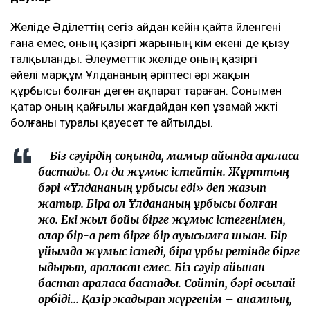
Желіде Әділеттің сегіз айдан кейін қайта үйленгені
ғана емес, оның қазіргі жарының кім екені де қызу
талқыланды. Әлеуметтік желіде оның қазіргі
әйелі марқұм Ұлдананың әріптесі әрі жақын
құрбысы болған деген ақпарат тараған. Сонымен
қатар оның қайғылы жағдайдан көп ұзамай жүкті
болғаны туралы қауесет те айтылды.
– Біз сәуірдің соңында, мамыр айында араласа
бастадық. Ол да жұмыс істейтін. Жұрттың
бәрі «Ұлдананың құрбысы еді» деп жазып
жатыр. Бірақ ол Ұлдананың құрбысы болған
жоқ. Екі жыл бойы бірге жұмыс істегенімен,
олар бір-ақ рет бірге бір ауысымға шыққан. Бір
ұйымда жұмыс істеді, бірақ құрбы ретінде бірге
қыдырып, араласқан емес. Біз сәуір айынан
бастап араласа бастадық. Сөйтіп, бәрі осылай
өрбіді... Қазір жадырап жүргенім – анамның,