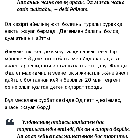
Алланың және оның арқасы. Ол маған жаңа
өмір сыйлады, – деді Әділет.
Ол қазіргі әйелінің жүкті болғаны туралы сұраққа
нақты жауап бермеді. Дегенмен балалы болса,
қуанатынын айтты.
Әлеуметтік желіде қызу талқыланған тағы бір
мәселе – Әділеттің отбасы мен Ұлдананың ата-
анасы арасындағы қаржыға қатысты дау. Желіде
Әділет марқұмның зейнетақы жинағын және әйелі
қайтыс болғаннан кейін берілген 20 млн теңгені
өзіне алып қалған деген ақпарат тарады.
Бұл мәселеге сұхбат кезінде Әділеттің өзі емес,
анасы жауап берді.
– Ұлдананың отбасы көліктен бас
тартуымызды өтінді, біз оны оларға бердік.
Ал олар зейнетақы жинағынан бас тартты.