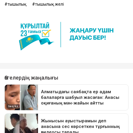
тыңшылық
тыңшылық желі