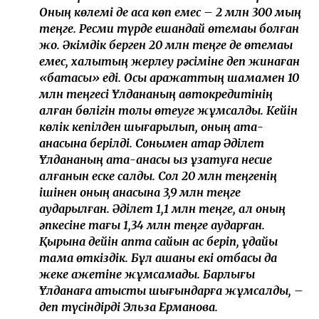
Оның көлемі де аса көп емес – 2 млн 300 мың
теңге. Ресми түрде ешқандай өтемақы болған
жоқ. Әкімдік берген 20 млн теңге де өтемақы
емес, халықтың жерлеу рәсіміне деп жинаған
«батасы» еді. Осы қаражаттың шамамен 10
млн теңгесі Ұлдананың автокредитінің
қалған бөлігін толық өтеуге жұмсалды. Кейін
көлік кепілден шығарылып, оның ата-
анасына берілді. Сонымен қатар Әділет
Ұлдананың ата-анасы қыз ұзатуға несие
алғанын еске салды. Сол 20 млн теңгенің
ішінен оның анасына 3,9 млн теңге
аударылған. Әділет 1,1 млн теңге, ал оның
әпкесіне тағы 1,34 млн теңге аударған.
Қырқына дейін апта сайын ас беріп, құдайы
тамақ өткіздік. Бұл ақшаны екі отбасы да
жеке қажетіне жұмсамады. Барлығы
Ұлданаға қатысты шығындарға жұмсалды, –
деп түсіндірді Эльза Ерманова.