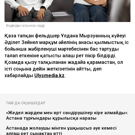
Видеодан алынған кадр
Қаза тапқан фельдшер Ұлдана Мырзуанның күйеуі
Әділет Зейнел марқұм әйелінің анасы қылмыстық іс
бойынша жәбірленуші мәртебесінен бас тартуды
талап еткеніне қатысты алғаш рет пікір білдірді.
Қоғамда қызу талқыланған жағдайға қарамастан, ол
істі соңына дейін жеткізетінін айтты, деп
хабарлайды
Ulysmedia.kz
.
ТАҒЫ ДА ОҚЫҢЫЗДАР
«Жедел жәрдем мен өрт сөндірушілер кіре алмайды»:
Астана тұрғындары құрылысқа наразы
Астанада жолаушы мінген ұшқышсыз әуе кемесі
алғаш рет сынақтан өтті