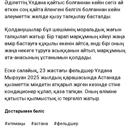
Әділеттің Ұлдана қайтыс болғаннан кейін сегіз ай
өткен соң қайта үйленгені белгілі болғаннан кейін
әлеуметтік желіде қызу талқылау басталды.
Қолданушылар бұл шешімнің моральдық жағын
талқылап жатыр. Бір тарап марқұмның күйеуі жаңа
өмір бастауға құқылы екенін айтса, енді бірі оның
жаңа некеге тұруға асыққанын айтып, марқұмның
ата-анасының ұстанымын қолдады.
Еске салайық, 23 жастағы фельдшер Ұлдана
Мырзуан 2025 жылдың қарашасында Астанада
қызметтік міндетін атқарып жүрген кезінде үстіне
кондиционер құлап, қаза тапқан. Оның өліміне
қатысты қылмыстық іс тергеліп жатыр.
Достарыңмен бөліс
өтемақы
астана
фельдшер