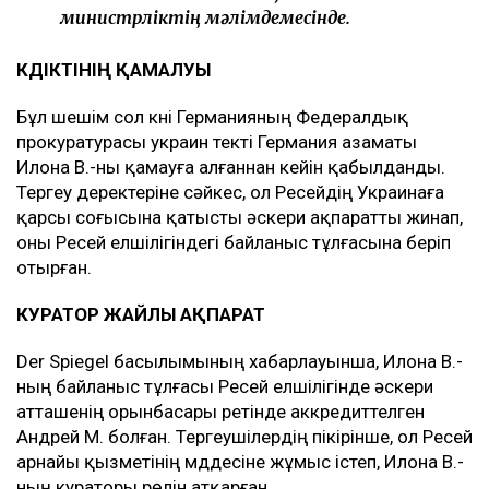
министрліктің мәлімдемесінде.
КҮДІКТІНІҢ ҚАМАЛУЫ
Бұл шешім сол күні Германияның Федералдық
прокуратурасы украин текті Германия азаматы
Илона В.-ны қамауға алғаннан кейін қабылданды.
Тергеу деректеріне сәйкес, ол Ресейдің Украинаға
қарсы соғысына қатысты әскери ақпаратты жинап,
оны Ресей елшілігіндегі байланыс тұлғасына беріп
отырған.
КУРАТОР ЖАЙЛЫ АҚПАРАТ
Der Spiegel басылымының хабарлауынша, Илона В.-
ның байланыс тұлғасы Ресей елшілігінде әскери
атташенің орынбасары ретінде аккредиттелген
Андрей М. болған. Тергеушілердің пікірінше, ол Ресей
арнайы қызметінің мүддесіне жұмыс істеп, Илона В.-
ның кураторы рөлін атқарған.