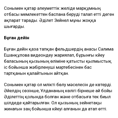
Сонымен қатар әлеуметтік желіде марқұмның
отбасы мемлекеттен баспана беруді талап етті деген
ақпарат тарады. Әділет Зейнел мұны жоққа
шығарды.
Бұған дейін
Бұған дейін қаза тапқан фельдшердің анасы Сәлима
Ешанқұлова видеоүндеу жариялап, бұрынғы күйеу
баласының қызының өліміне қатысты қылмыстық
іс бойынша жәбірленуші мәртебесінен бас
тартқанын қалайтынын айтқан.
Сонымен қатар ол мүлікті бөлу мәселесін де көтерді.
Әйелдің сөзінше, Ұлдананың көлігі бірнеше ай бойы
Әділеттің қолында болған және отбасыға тек биыл
шілдеде қайтарылған. Ол қызының зейнетақы
жинағын заң бойынша күйеуі алғанын да атап өтті.