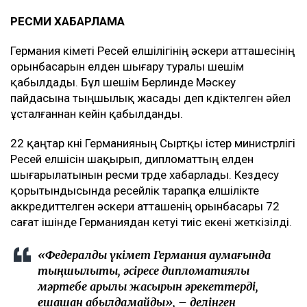
РЕСМИ ХАБАРЛАМА
Германия үкіметі Ресей елшілігінің әскери атташесінің
орынбасарын елден шығару туралы шешім
қабылдады. Бұл шешім Берлинде Мәскеу
пайдасына тыңшылық жасады деп күдіктелген әйел
ұсталғаннан кейін қабылданды.
22 қаңтар күні Германияның Сыртқы істер министрлігі
Ресей елшісін шақырып, дипломаттың елден
шығарылатынын ресми түрде хабарлады. Кездесу
қорытындысында ресейлік тарапқа елшілікте
аккредиттелген әскери атташенің орынбасары 72
сағат ішінде Германиядан кетуі тиіс екені жеткізілді.
«Федералдық үкімет Германия аумағында
тыңшылықты, әсіресе дипломатиялық
мәртебе арқылы жасырын әрекеттерді,
ешқашан қабылдамайды», – делінген