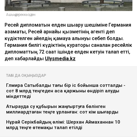
Ашық дереккөзден
Ресей дипломатын елден шығару шешіміне Германия
азаматы, Ресей арнайы қызметінің агенті деп
күдіктелген әйелдің қамауға алынуы себеп болды.
Германия билігі күдіктінің кураторы саналған ресейлік
дипломаттың 72 сағат ішінде елден кетуін талап етті,
деп хабарлайды
Ulysmedia.kz
ТАҒЫ ДА ОҚЫҢЫЗДАР
Гүлмира Сатыбалды тағы бір іс бойынша сотталды -
сот 8 млрд теңгеден аса қаржыны өндіріп алуды
міндеттеді
Атырауда су құбырын жаңғыртуға бөлінген
миллиардтаған теңге ұрланған: сот үкім шығарды
Нұрай Серікбайдың өлімі: Шерхан Аймаханнан 10
млрд теңге өтемақы талап етілді