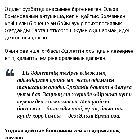
Әділет сұхбатқа анасымен бірге келген. Эльза
Ерманованың айтуынша, келіні қайтыс болғаннан
кейін ұлы бірнеше ай бойы ауыр психологиялық
жағдайды бастан өткерген. Жұмысқа бармай, үйден
де көп шықпаған.
Оның сөзінше, отбасы Әділеттің осы қиын кезеңнен
өтіп, қалыпты өміріне оралғанын қалаған.
– Біз Әділеттің тезірек есін жиып,
адамдармен араласып, жақсы адаммен
танысқанын қаладық. Әркімнің бақытты болуға
құқығы бар. Заңның еш жерінде «бір жыл күту
керек» деп жазылмаған. Мен үшін ең
бастысы – баламды тірі, күліп, бақытты
күйде көру болды, – деді Эльза Ерманова.
Ұлдана қайтыс болғаннан кейінгі қаржылық
даулар