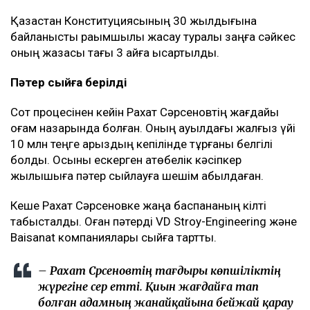
Қазақстан Конституциясының 30 жылдығына
байланысты рақымшылық жасау туралы заңға сәйкес
оның жазасы тағы 3 айға қысқартылды.
Пәтер сыйға берілді
Сот процесінен кейін Рахат Сәрсеновтің жағдайы
қоғам назарында болған. Оның ауылдағы жалғыз үйі
10 млн теңге қарыздың кепілінде тұрғаны белгілі
болды. Осыны ескерген ақтөбелік кәсіпкер
жылқышыға пәтер сыйлауға шешім қабылдаған.
Кеше Рахат Сәрсеновке жаңа баспананың кілті
табысталды. Оған пәтерді VD Stroy-Engineering және
Baisanat компаниялары сыйға тартты.
– Рахат Сәрсеновтің тағдыры көпшіліктің
жүрегіне әсер етті. Қиын жағдайға тап
болған адамның жанайқайына бейжай қарау