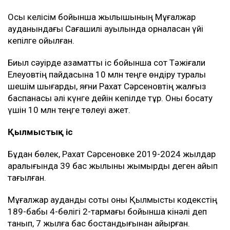
Осы келісім бойынша жылқышының Мұғалжар
ауданындағы Сағашилі ауылында орналасқан үйі
кепілге қойылған.
Биыл сәуірде азаматтық іс бойынша сот Тәжіғали
Елеуовтің пайдасына 10 млн теңге өндіру туралы
шешім шығарды, яғни Рахат Сәрсеновтің жалғыз
баспанасы әлі күнге дейін кепілде тұр. Оны босату
үшін 10 млн теңге төлеуі қажет.
Қылмыстық іс
Бұдан бөлек, Рахат Сәрсеновке 2019-2024 жылдар
аралығында 39 бас жылқыны жымқырды деген айып
тағылған.
Мұғалжар аудандық соты оны Қылмыстық кодекстің
189-бабы 4-бөлігі 2-тармағы бойынша кінәлі деп
танып, 7 жылға бас бостандығынан айырған.