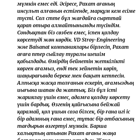
мүмкін емес еді. Әсіресе, Рахат ағаның
инсульт алғанын естігенде, марқұм әкем есіме
түсті. Сол сәтте бұл жағдайға сырттай
қарап отыра алмайтынымды түсіндім.
Сондықтан біз сөзбен емес, іспен қолдау
көрсетуді жөн көрдік. VD Stroy-Engineering
және Baisanat компаниялары бірлесіп, Рахат
ағаға пәтер сыйлау туралы шешім
қабылдады. Өмірдің бейнетін жеткілікті
көрген ағамыз, енді тек зейнетін көріп,
шаңырағында береке мен бақыт кетпесін.
Алпысқа жасқа толғанын ескеріп, ағамыздың
иығына шапан да жаптық. Біз бұл істі
жариялау үшін емес, адамға қолдау көрсету
үшін бардық. Өзгенің қайғысына бейжай
қарамай, қол ұшын соза білсек, бір ғана игі іс
бір адамның ғана емес, тұтас бір отбасының
тағдырын өзгертуі мүмкін. Барша
халықтың атынан Рахат ағаны жаңа