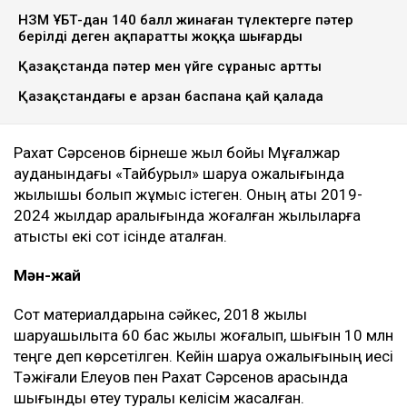
НЗМ ҰБТ-дан 140 балл жинаған түлектерге пәтер
берілді деген ақпаратты жоққа шығарды
Қазақстанда пәтер мен үйге сұраныс артты
Қазақстандағы ең арзан баспана қай қалада
Рахат Сәрсенов бірнеше жыл бойы Мұғалжар
ауданындағы «Тайбурыл» шаруа қожалығында
жылқышы болып жұмыс істеген. Оның аты 2019-
2024 жылдар аралығында жоғалған жылқыларға
қатысты екі сот ісінде аталған.
Мән-жай
Сот материалдарына сәйкес, 2018 жылы
шаруашылықта 60 бас жылқы жоғалып, шығын 10 млн
теңге деп көрсетілген. Кейін шаруа қожалығының иесі
Тәжіғали Елеуов пен Рахат Сәрсенов арасында
шығынды өтеу туралы келісім жасалған.