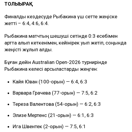
ТОЛЫҒЫРАҚ
Финалдық кездесуде Рыбакина үш сетте жеңіске
жетті – 6:4, 4:6, 6:4.
Рыбакина матчтың шешуші сетінде 0:3 есебімен
артта қалып кеткенімен, кейінірек қуып жетіп, соңында
жеңісті жұлып алды.
Бұған дейін Australian Open-2026 турнирінде
Рыбакина келесі қарсыластарды жеңген:
Кайя Юван (100-орын) — 6:4, 6:3
Варвара Грачева (77-орын) — 7:5, 6:2
Тереза Валентова (54-орын) — 6:2, 6:3
Элизе Мертенс (21-орын) — 6:1, 6:3
Ига Швентек (2-орын) — 7:5, 6:1