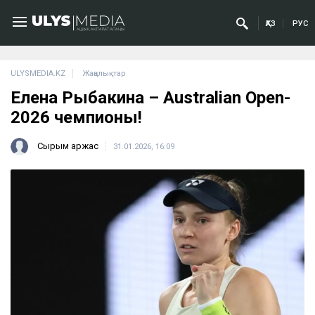
ҚАЗ
РУС
ULYSMEDIA.KZ
Жаңалықтар
Елена Рыбакина – Australian Open-
2026 чемпионы!
Сырым Қаржас
31.01.2026, 16:09