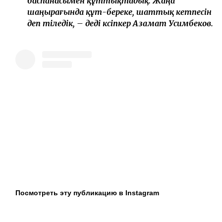
баспанасымен құттықтадық. Жаңа
шаңырағында құт-береке, шаттық кетпесін
деп тіледік, – деді кәсіпкер Азамат Усимбеков.
Посмотреть эту публикацию в Instagram