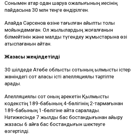
Сонымен қатар одан шаруа қожалығының иесінің
пайдасына 30 млн теңге өндірілген.
Алайда Сәрсенов өзіне тағылған айыпты толық
мойындамаған. Ол жылқылардың жоғалғанын
білмейтінін және малды түгендеу жұмыстарына өзі
қатыспағанын айтқан.
Жазасы жеңілдетілді
30 шілдеде Ақтөбе облыстық сотының қылмыстық істер
жөніндегі сот алқасы істі апелляциялық тәртіпте
қарады.
Апелляциялық сот оның әрекетін Қылмыстық
кодекстің 189-бабының 4-бөлігінің 2-тармағынан
189-бабының 1-бөлігіне қайта саралады.
Нәтижесінде 7 жылдық бас бостандығынан айыру
жазасы 6 айға бас бостандығын шектеуге
өзгертілді.