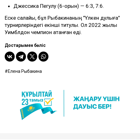
Джессика Пегулу (6-орын) — 6:3, 7:6.
Еске салайық, бұл Рыбакинаның "Үлкен дулыға"
турнирлеріндегі екінші титулы. Ол 2022 жылы
Уимблдон чемпион атанған еді.
Достарыңмен бөліс
Елена Рыбакина