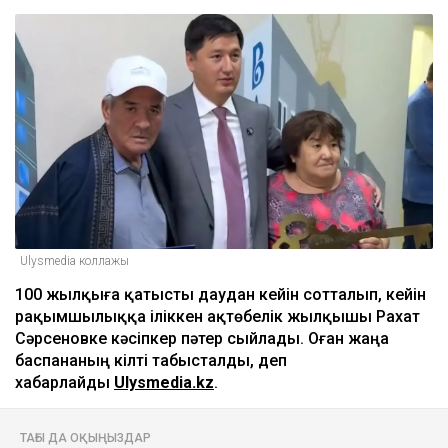
Ulysmedia коллажы
100 жылқыға қатысты даудан кейін сотталып, кейін
рақымшылыққа іліккен ақтөбелік жылқышы Рахат
Сәрсеновке кәсіпкер пәтер сыйлады. Оған жаңа
баспананың кілті табысталды, деп
хабарлайды
Ulysmedia.kz
.
ТАҒЫ ДА ОҚЫҢЫЗДАР