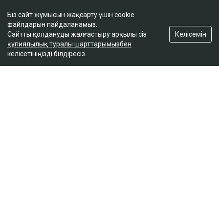
Біз сайт жұмысын жақсарту үшін cookie
файлдарын пайдаланамыз.
Келісемін
Сайтты қолдануды жалғастыру арқылы сіз
құпиялылық туралы шарттарымызбен
келісетініңізді білдіресіз.
ҚАЗІР ОҚЫЛЫП ЖАТЫР
Бишімбаевтың анасы Назым Қахарманнан 25
млн теңге талап етті
09:30