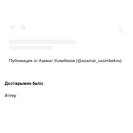
Публикация от Азамат Усимбеков (@azamat_ussimbekov)
Достарыңмен бөліс
пәтер