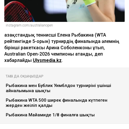
instagram.com/australianopen
Қазақстандық теннисші Елена Рыбакина (WTA
рейтингінде 5-орын) турнирдің финалында әлемнің
бірінші ракеткасы Арина Соболенконы ұтып,
Australian Open-2026 чемпионы атанды, деп
хабарлайды
Ulysmedia.kz
.
ТАҒЫ ДА ОҚЫҢЫЗДАР
Рыбакина мен Бублик Уимблдон турнирінің үшінші
айналымына шықты
Рыбакина WTA 500 ширек финалында күтпеген
жерден жеңіліп қалды
Рыбакина Майамиде 1/8 финалға шықты