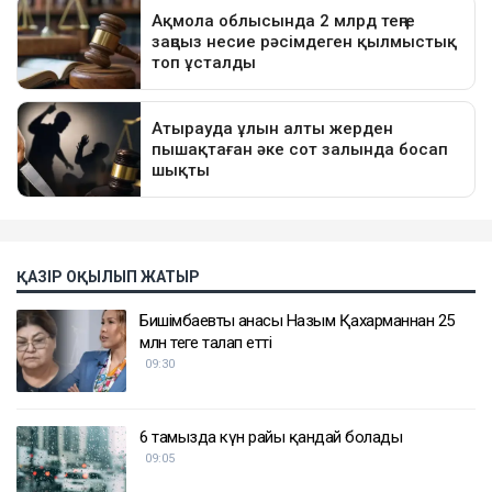
ҚАЗІР ОҚЫЛЫП ЖАТЫР
Бишімбаевтың анасы Назым Қахарманнан 25
млн теңге талап етті
09:30
6 тамызда күн райы қандай болады
09:05