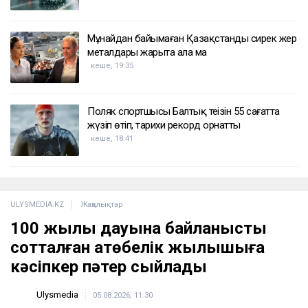
Мұнайдан байымаған Қазақстанды сирек жер
металдары жарыта ала ма
кеше, 19:35
Поляк спортшысы Балтық теңізін 55 сағатта
жүзіп өтіп, тарихи рекорд орнатты
кеше, 18:41
ULYSMEDIA.KZ
Жаңалықтар
100 жылқы дауына байланысты
сотталған ақтөбелік жылқышыға
кәсіпкер пәтер сыйлады
Ulysmedia
05.08.2026, 11:30