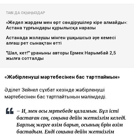
ТАҒЫ ДА ОҚЫҢЫЗДАР
«Жедел жәрдем мен өрт сөндірушілер кіре алмайды»:
Астана тұрғындары құрылысқа наразы
Астанада жолаушы мінген ұшқышсыз әуе кемесі
алғаш рет сынақтан өтті
"Шал, кет!" ұранының авторы Ермек Нарымбай 2,5
жылға сотталды
«Жәбірленуші мәртебесінен бас тартпаймын»
Әділет Зейнел сұхбат кезінде жәбірленуші
мәртебесінен бас тартпайтынын мәлімдеді.
– Иә, мен осы мәртебеде қаламын. Бұл істі
бастаған соң, соңына дейін жеткізгім келеді.
Барлық жерге өзім барып, осының бәрін өзім
бастадым. Енді соңына дейін жеткізгім