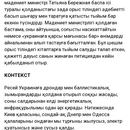
мәдениет министрі Татьяна Бережная баспа ісі
туралы қолданыстағы заңда орыс тіліндегі әдебиетті
басып шығару мен таратуға қатысты тыйым бар
екенін түсіндірді. Мәдениет министрлігі қолдаған
бастама, оның айтуынша, соғысты насихаттайтын
немесе «украинаға қарсы мағынасы бар» өнімдерді
айналымнан алып тастауға бағытталған. Бұл шешім
орыс тіліндегі кітаптарға тыйым салуды талап еткен,
қажетті дауыс санын жинаған петициядан кейін
қабылданып отыр.
КОНТЕКСТ
Ресей Украинаға дрондар мен баллистикалық
зымырандарды қолдана отырып соққы жасады,
соның салдарынан елдің энергетикалық
инфрақұрылымы одан әрі қирады. Нәтижесінде
Киев қаласының, сондай-ақ Днепр мен Одесса
қалаларының ондаған мың тұрғыны жылусыз, электр
қуатынсыз және сусыз қалды.