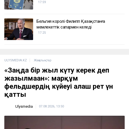
17:59
Бельгия королі Филипп Қазақстанға
мемлекеттік сапармен келеді
17:25
ULYSMEDIA.KZ
Жаңалықтар
«Заңда бір жыл күту керек деп
жазылмаған»: марқұм
фельдшердің күйеуі алғаш рет үн
қатты
Ulysmedia
07.08.2026, 13:50