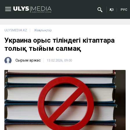
ҚАЗ
РУС
ULYSMEDIA.KZ
Жаңалықтар
Украина орыс тіліндегі кітаптарға
толық тыйым салмақ
Сырым Қаржас
13.02.2026, 09:00