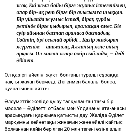
жоқ. Екі жыл бойы бірге жұмыс істегенімен,
олар бір-ақ рет бірге бір ауысымға шыққан.
Бір ұйымда жұмыс істеді, бірақ құрбы
ретінде бірге қыдырып, араласқан емес. Біз
сәуір айынан бастап араласа бастадық.
Сөйтіп, бәрі осылай өрбіді... Қазір жадырап
жүргенім – анамның, Алланың және оның
арқасы. Ол маған жаңа өмір сыйлады, – деді
Әділет.
Ол қазіргі әйелінің жүкті болғаны туралы сұраққа
нақты жауап бермеді. Дегенмен балалы болса,
қуанатынын айтты.
Әлеуметтік желіде қызу талқыланған тағы бір
мәселе – Әділеттің отбасы мен Ұлдананың ата-анасы
арасындағы қаржыға қатысты дау. Желіде Әділет
марқұмның зейнетақы жинағын және әйелі қайтыс
болғаннан кейін берілген 20 млн теңгені өзіне алып