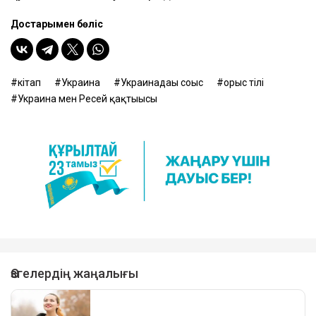
Достарыңмен бөліс
кітап
Украина
Украинадағы соғыс
орыс тілі
Украина мен Ресей қақтығысы