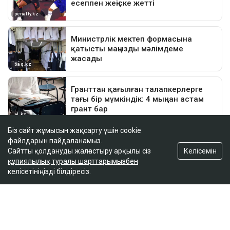
Біз сайт жұмысын жақсарту үшін cookie
файлдарын пайдаланамыз.
Келісемін
Сайтты қолдануды жалғастыру арқылы сіз
құпиялылық туралы шарттарымызбен
келісетініңізді білдіресіз.