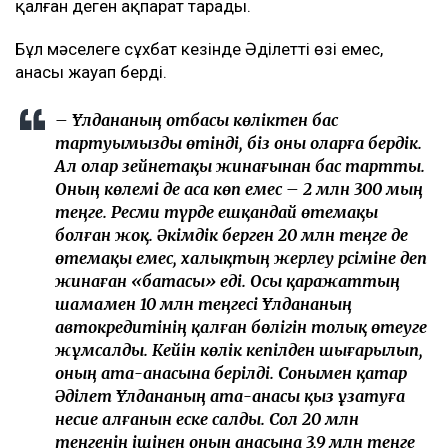
қалған деген ақпарат тарады.
Бұл мәселеге сұхбат кезінде Әділеттің өзі емес,
анасы жауап берді.
– Ұлдананың отбасы көліктен бас
тартуымызды өтінді, біз оны оларға бердік.
Ал олар зейнетақы жинағынан бас тартты.
Оның көлемі де аса көп емес – 2 млн 300 мың
теңге. Ресми түрде ешқандай өтемақы
болған жоқ. Әкімдік берген 20 млн теңге де
өтемақы емес, халықтың жерлеу рәсіміне деп
жинаған «батасы» еді. Осы қаражаттың
шамамен 10 млн теңгесі Ұлдананың
автокредитінің қалған бөлігін толық өтеуге
жұмсалды. Кейін көлік кепілден шығарылып,
оның ата-анасына берілді. Сонымен қатар
Әділет Ұлдананың ата-анасы қыз ұзатуға
несие алғанын еске салды. Сол 20 млн
теңгенің ішінен оның анасына 3,9 млн теңге