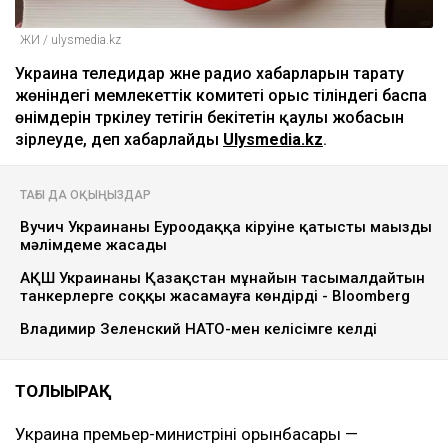
ЖИ / ulysmedia.kz
Украина теледидар және радио хабарларын тарату
жөніндегі мемлекеттік комитеті орыс тіліндегі баспа
өнімдерін тәркілеу тетігін бекітетін қаулы жобасын
әзірлеуде, деп хабарлайды
Ulysmedia.kz
.
ТАҒЫ ДА ОҚЫҢЫЗДАР
Вучич Украинаның Еуроодаққа кіруіне қатысты маңызды
мәлімдеме жасады
АҚШ Украинаны Қазақстан мұнайын тасымалдайтын
танкерлерге соққы жасамауға көндірді - Bloomberg
Владимир Зеленский НАТО-мен келісімге келді
ТОЛЫҒЫРАҚ
Украина премьер-министрінің орынбасары —