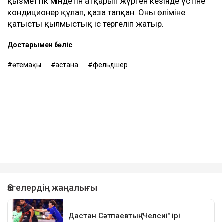
қызметтік міндетін атқарып жүрген кезінде үстіне
кондиционер құлап, қаза тапқан. Оның өліміне
қатысты қылмыстық іс тергеліп жатыр.
Достарыңмен бөліс
өтемақы
астана
фельдшер