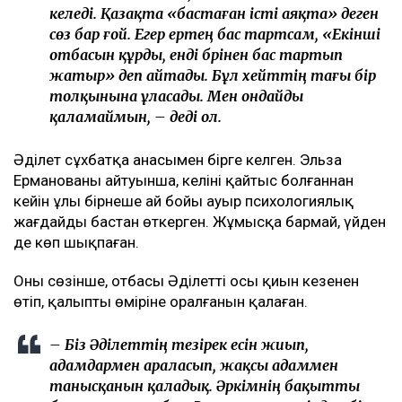
келеді. Қазақта «бастаған істі аяқта» деген
сөз бар ғой. Егер ертең бас тартсам, «Екінші
отбасын құрды, енді бәрінен бас тартып
жатыр» деп айтады. Бұл хейттің тағы бір
толқынына ұласады. Мен ондайды
қаламаймын, – деді ол.
Әділет сұхбатқа анасымен бірге келген. Эльза
Ерманованың айтуынша, келіні қайтыс болғаннан
кейін ұлы бірнеше ай бойы ауыр психологиялық
жағдайды бастан өткерген. Жұмысқа бармай, үйден
де көп шықпаған.
Оның сөзінше, отбасы Әділеттің осы қиын кезеңнен
өтіп, қалыпты өміріне оралғанын қалаған.
– Біз Әділеттің тезірек есін жиып,
адамдармен араласып, жақсы адаммен
танысқанын қаладық. Әркімнің бақытты