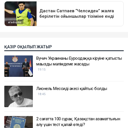
ҚАЗІР ОҚЫЛЫП ЖАТЫР
Вучич Украинаның Еуроодаққа кіруіне қатысты
маңызды мәлімдеме жасады
19:15
Лионель Мессидің әкесі қайтыс болды
18:45
2 сағатта 100 сұрақ: Қазақстан азаматтығын
алу үшін тест қалай өтеді?