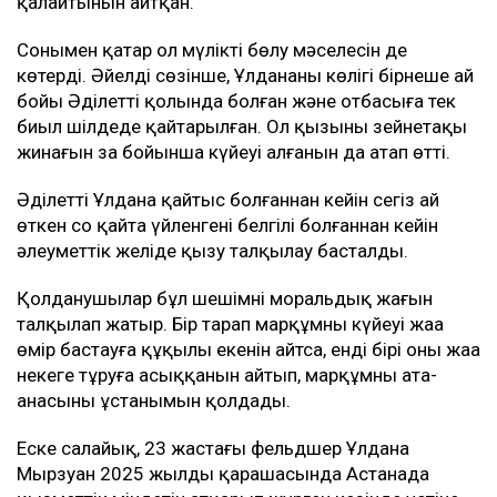
қалайтынын айтқан.
Сонымен қатар ол мүлікті бөлу мәселесін де
көтерді. Әйелдің сөзінше, Ұлдананың көлігі бірнеше ай
бойы Әділеттің қолында болған және отбасыға тек
биыл шілдеде қайтарылған. Ол қызының зейнетақы
жинағын заң бойынша күйеуі алғанын да атап өтті.
Әділеттің Ұлдана қайтыс болғаннан кейін сегіз ай
өткен соң қайта үйленгені белгілі болғаннан кейін
әлеуметтік желіде қызу талқылау басталды.
Қолданушылар бұл шешімнің моральдық жағын
талқылап жатыр. Бір тарап марқұмның күйеуі жаңа
өмір бастауға құқылы екенін айтса, енді бірі оның жаңа
некеге тұруға асыққанын айтып, марқұмның ата-
анасының ұстанымын қолдады.
Еске салайық, 23 жастағы фельдшер Ұлдана
Мырзуан 2025 жылдың қарашасында Астанада