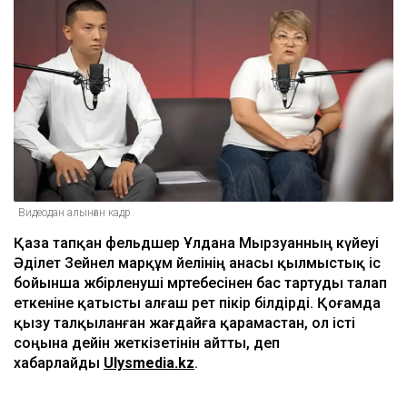
Видеодан алынған кадр
Қаза тапқан фельдшер Ұлдана Мырзуанның күйеуі
Әділет Зейнел марқұм әйелінің анасы қылмыстық іс
бойынша жәбірленуші мәртебесінен бас тартуды талап
еткеніне қатысты алғаш рет пікір білдірді. Қоғамда
қызу талқыланған жағдайға қарамастан, ол істі
соңына дейін жеткізетінін айтты, деп
хабарлайды
Ulysmedia.kz
.