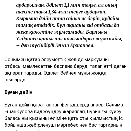
аударылған. Әділет 1,1 млн теңге, ал оның
әпкесіне тағы 1,34 млн теңге аударған.
Қырқына дейін апта сайын ас беріп, құдайы
тамақ өткіздік. Бұл ақшаны екі отбасы да
жеке қажетіне жұмсамады. Барлығы
Ұлданаға қатысты шығындарға жұмсалды,
– деп түсіндірді Эльза Ерманова.
Сонымен қатар әлеуметтік желіде марқұмның
отбасы мемлекеттен баспана беруді талап етті деген
ақпарат тарады. Әділет Зейнел мұны жоққа
шығарды.
Бұған дейін
Бұған дейін қаза тапқан фельдшердің анасы Сәлима
Ешанқұлова видеоүндеу жариялап, бұрынғы күйеу
баласының қызының өліміне қатысты қылмыстық іс
бойынша жәбірленуші мәртебесінен бас тартқанын