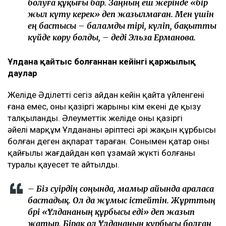
болуға құқығы бар. Заңның еш жерінде «бір
жыл күту керек» деп жазылмаған. Мен үшін
ең бастысы – баламды тірі, күліп, бақытты
күйде көру болды, – деді Эльза Ерманова.
Ұлдана қайтыс болғаннан кейінгі қаржылық
даулар
Желіде Әділеттің сегіз айдан кейін қайта үйленгені
ғана емес, оның қазіргі жарының кім екені де қызу
талқыланды. Әлеуметтік желіде оның қазіргі
әйелі марқұм Ұлдананың әріптесі әрі жақын құрбысы
болған деген ақпарат тараған. Сонымен қатар оның
қайғылы жағдайдан көп ұзамай жүкті болғаны
туралы қауесет те айтылды.
– Біз сәуірдің соңында, мамыр айында араласа
бастадық. Ол да жұмыс істейтін. Жұрттың
бәрі «Ұлдананың құрбысы еді» деп жазып
жатыр. Бірақ ол Ұлдананың құрбысы болған