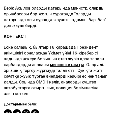
Берік Асылов олардың қатарында министр, олардың
орынбасары бар-жоғын сұрағанда “олардың
қатарында осы сұраққа жауапты адамның бәрі бар”
деп жауап берді.
КОНТЕКСТ
Еске салайық, былтыр 18 қарашада Президент
әкімшілігі орналасқан Үкімет үйінің 16-кіреберісі
алдында әскери борышын өтеп жүріп қаза тапқан
сарбаздардың аналары
митингке шықты
. Олар әділ
әрі ашық тергеу жүргізуді талап етті. Суықта жеті
сағатқа жуық тұрған әйелдердің кейбірі есінен танып
қалды. Соңында ОМОН келіп, аналарды күштеп
автобустарға отырғызып, полиция бөлімшесіне
алып кеткен.
Достарыңмен бөліс