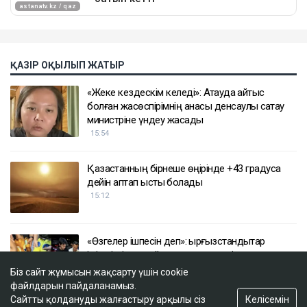
ҚАЗІР ОҚЫЛЫП ЖАТЫР
«Жеке кездескім келеді»: Ақтауда қайтыс
болған жасөспірімнің анасы денсаулық сақтау
министріне үндеу жасады
15:54
Қазақстанның бірнеше өңірінде +43 градусқа
дейін аптап ыстық болады
15:12
«Өзгелер ішпесін деп»: қырғызстандықтар
ішімдікті жаппай сатып алып, төгіп жатыр
14:52
Біз сайт жұмысын жақсарту үшін cookie
файлдарын пайдаланамыз.
Келісемін
Сайтты қолдануды жалғастыру арқылы сіз