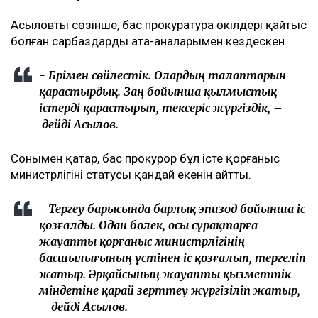
Асыловтың сөзінше, бас прокуратура өкілдері қайтыс
болған сарбаздардың ата-аналарымен кездескен.
- Бәрімен сөйлестік. Олардың талаптарын
қарастырдық. Заң бойынша қылмыстық
істерді қарастырып, тексеріс жүргіздік, –
дейді Асылов.
Сонымен қатар, бас прокурор бұл істе қорғаныс
министрлігінің статусы қандай екенін айтты.
- Тергеу барысында барлық эпизод бойынша іс
қозғалды. Одан бөлек, осы сұрақтарға
жауапты қорғаныс министрлігінің
басшылығының үстінен іс қозғалып, тергеліп
жатыр. Әрқайсының жауапты қызметтік
міндетіне қарай зерттеу жүргізіліп жатыр,
– дейді Асылов.