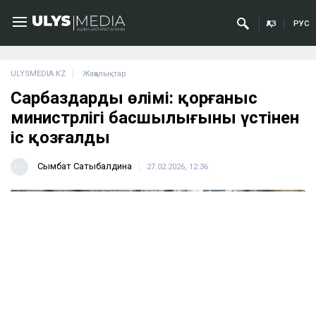
ҚАЗ
РУС
ULYSMEDIA.KZ
Жаңалықтар
Сарбаздардың өлімі: қорғаныс
министрлігі басшылығының үстінен
іс қозғалды
Сымбат Сатыбалдина
27.02.2026, 12:36