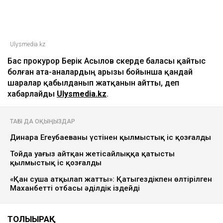
Ulysmedia.kz
Бас прокурор Берік Асылов әскерде баласы қайтыс
болған ата-аналардың арызы бойынша қандай
шаралар қабылданып жатқанын айтты, деп
хабарлайды
Ulysmedia.kz
.
ТАҒЫ ДА ОҚЫҢЫЗДАР
Динара Егеубаеваның үстінен қылмыстық іс қозғалды
Тойда уағыз айтқан жетісайлыққа қатысты
қылмыстық іс қозғалды
«Қан суша атқылап жатты»: Қатыгездікпен өлтірілген
Маханбеттің отбасы әділдік іздейді
ТОЛЫҒЫРАҚ