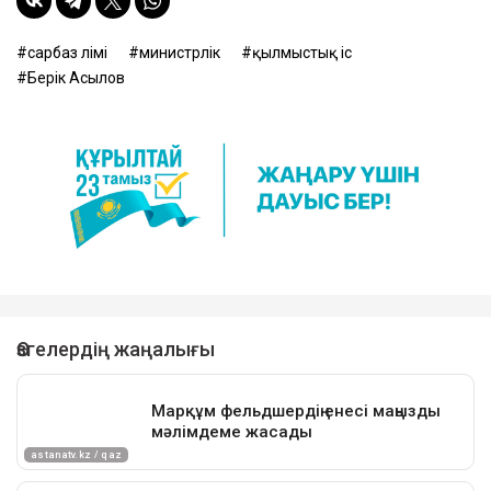
сарбаз өлімі
министрлік
қылмыстық іс
Берік Асылов