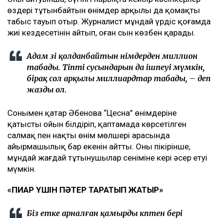
өздері тұтынбайтын өнімдер арқылы да қомақты
табыс тауып отыр. Журналист мұндай үрдіс қоғамда
жиі кездесетінін айтып, оған сын көзбен қарады.
Адам өзі қолданбайтын өнімдерден миллион
табады. Тіпті сусындарын да ішпеуі мүмкін,
бірақ сол арқылы миллиардтар табады, – деп
жазды ол.
Сонымен қатар Әбенова “Цесна” өнімдеріне
қатысты ойын білдіріп, қаптамада көрсетілген
салмақ пен нақты өнім мөлшері арасында
айырмашылық бар екенін айтты. Оның пікірінше,
мұндай жағдай тұтынушылар сеніміне кері әсер етуі
мүмкін.
«ПИАР ҮШІН ПӘТЕР ТАРАТЫП ЖАТЫР»
Біз етке арналған қамырды көптен бері