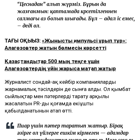
“Цеснадан” алып жүрміз. Бұрын да
жазғанмын: қаптамада көрсетілгеннен
салмағы аз болып шығады. Бұл – адал іс емес,
– деді ол.
ТАҒЫ ОҚЫҢЫЗ:
«Жыныстық импульсі ұрып тұр»:
Алагөзовтер жатын бөлмесін көрсетті
Қазақстандықтар 500 мың теңге үшін
Алагөзовтердің үйін жарыса мақтап жатыр
Журналист сондай-ақ кейбір компаниялардың
жарнамалық тәсілдерін де сынға алды. Ол қымбат
сыйлықтар мен пәтерлерді тарату арқылы
жасалатын PR-дың қоғамда екіұшты
қабылданатынын атап өтті.
Пиар үшін пәтер таратып жатыр. Бірақ
әзірге ол үйлерге ешкім кірмеген — адамдар