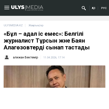
ҚАЗ
РУС
ULYSMEDIA.KZ
Жаңалықтар
«Бұл – адал іс емес»: Белгілі
журналист Тұрсын және Баян
Алагөзовтерді сынап тастады
Қалижан Бектемір
11.04.2026, 17:14