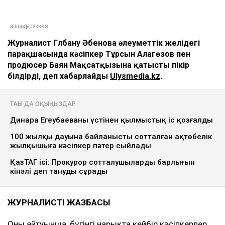
ашық дереккөз
Журналист Гүлбану Әбенова әлеуметтік желідегі
парақшасында кәсіпкер Тұрсын Алагөзов пен
продюсер Баян Мақсатқызына қатысты пікір
білдірді, деп хабарлайды
Ulysmedia.kz
.
ТАҒЫ ДА ОҚЫҢЫЗДАР
Динара Егеубаеваның үстінен қылмыстық іс қозғалды
100 жылқы дауына байланысты сотталған ақтөбелік
жылқышыға кәсіпкер пәтер сыйлады
ҚазТАГ ісі: Прокурор сотталушылардың барлығын
кінәлі деп тануды сұрады
ЖУРНАЛИСТІҢ ЖАЗБАСЫ
Оның айтуынша, бүгінгі нарықта кейбір кәсіпкерлер