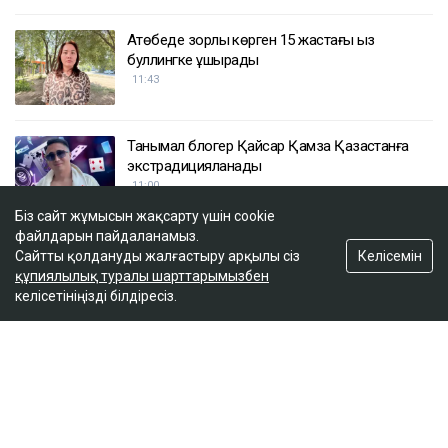
Ақтөбеде зорлық көрген 15 жастағы қыз
буллингке ұшырады
11:43
Танымал блогер Қайсар Қамза Қазақстанға
экстрадицияланады
11:00
Біз сайт жұмысын жақсарту үшін cookie
файлдарын пайдаланамыз.
Қазақстанда мектептегі екі пәннің атауы
Келісемін
Сайтты қолдануды жалғастыру арқылы сіз
өзгереді
құпиялылық туралы шарттарымызбен
10:37
келісетініңізді білдіресіз.
ULYSMEDIA.KZ
Жаңалықтар
100 жылқы дауына байланысты