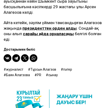
ауысқаннан кейін Шымкент сыра зауытының
басшылығына кәсіпкердің 29 жастағы ұлы Арсен
Алагөзов келді.
Айта кетейік, зәулім үйімен тамсандырған Алагөзов
жақында
президенттен орден алды
. Сондай-ақ
оның алып
сарайы қайда орналасқаны
белгілі болған
еді.
Достарыңмен бөліс
журналист
Тұрсын Алагөзов
пәтер
Баян Алагөзова
PR
сынау