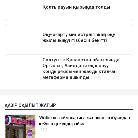
ҚАЗІР ОҚЫЛЫП ЖАТЫР
Wildberries қоймаларына жасалған шабуылдан
кейін теңге құлдырай ма
12:01