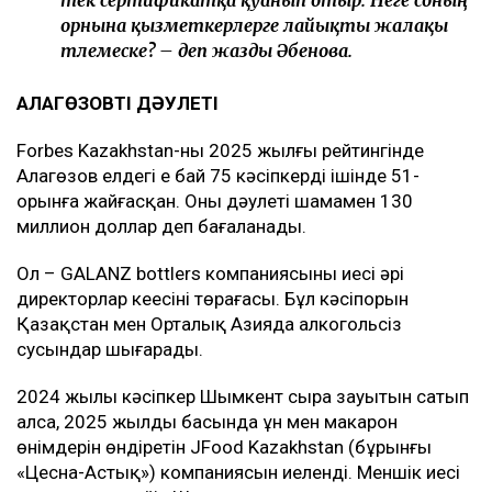
тек сертификатқа қуанып отыр. Неге соның
орнына қызметкерлерге лайықты жалақы
төлемеске? – деп жазды Әбенова.
АЛАГӨЗОВТІҢ ДӘУЛЕТІ
Forbes Kazakhstan-ның 2025 жылғы рейтингінде
Алагөзов елдегі ең бай 75 кәсіпкердің ішінде 51-
орынға жайғасқан. Оның дәулеті шамамен 130
миллион доллар деп бағаланады.
Ол – GALANZ bottlers компаниясының иесі әрі
директорлар кеңесінің төрағасы. Бұл кәсіпорын
Қазақстан мен Орталық Азияда алкогольсіз
сусындар шығарады.
2024 жылы кәсіпкер Шымкент сыра зауытын сатып
алса, 2025 жылдың басында ұн мен макарон
өнімдерін өндіретін JFood Kazakhstan (бұрынғы
«Цесна-Астық») компаниясын иеленді. Меншік иесі