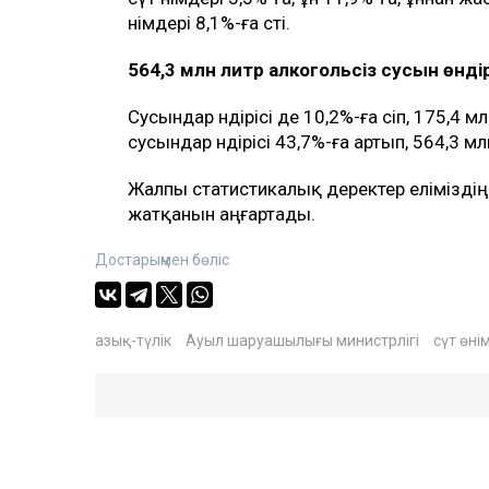
өнімдері 8,1%-ға өсті.
564,3 млн литр алкогольсіз сусын өнді
Сусындар өндірісі де 10,2%-ға өсіп, 175,4 
сусындар өндірісі 43,7%-ға артып, 564,3 м
Жалпы статистикалық деректер еліміздің 
жатқанын аңғартады.
Достарыңмен бөліс
азық-түлік
Ауыл шаруашылығы министрлігі
сүт өні