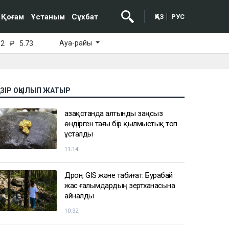
Қоғам
Ұстаным
Сұхбат
ҚАЗ
РУС
Ауа-райы
52
₽
5.73
АЗІР ОҚЫЛЫП ЖАТЫР
Қазақстанда алтынды заңсыз
өндірген тағы бір қылмыстық топ
ұсталды
11:14
Дрон, GIS және табиғат: Бурабай
жас ғалымдардың зертханасына
айналды
10:32