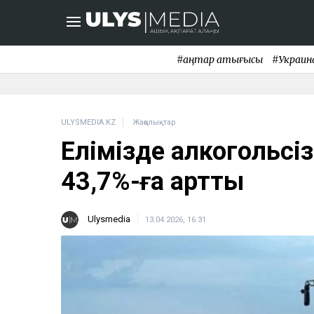
#қаңтар қақтығысы
#Украин
ULYSMEDIA.KZ
Жаңалықтар
Елімізде алкогольсіз
43,7%-ға артты
Ulysmedia
13.04.2026, 16:31