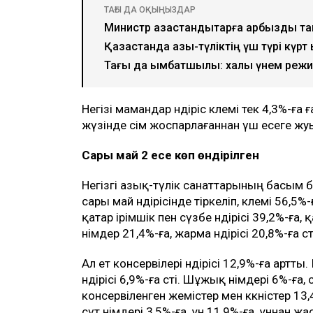
ТАҒЫ ДА ОҚЫҢЫЗДАР
Министр қазақстандықтарға қарбызды т
Қазақстанда азық-түліктің үш түрі күр
Тағы да қымбатшылық: халық үнем режи
Негізі мамандар өндіріс көлемі тек 4,3%-ға 
жүзінде өсім жоспарлағаннан үш есеге ж
Сары май 2 есе көп өндірілген
Негізгі азық-түлік санаттарының басым бө
сары май өндірісінде тіркеліп, көлемі 56,5
қатар ірімшік пен сүзбе өндірісі 39,2%-ғ
өнімдер 21,4%-ға, жарма өндірісі 20,8%-ға өст
Ал ет консервілері өндірісі 12,9%-ға артты
өндірісі 6,9%-ға өсті. Шұжық өнімдері 6%-ға,
консервіленген жемістер мен көкөністер 1
сүт өнімдері 3,5%-ға, ұн 11,9%-ға, ұннан ж