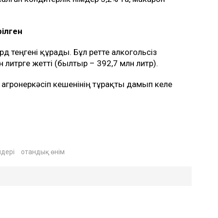
рілген
млрд теңгені құрады. Бұл ретте алкогольсіз
лн литрге жетті (былтыр – 392,7 млн литр).
агроөнеркәсіп кешенінің тұрақты дамып келе
мдері
отандық өнім