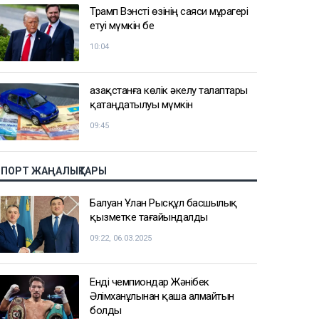
Трамп Вэнсті өзінің саяси мұрагері
етуі мүмкін бе
10:04
Қазақстанға көлік әкелу талаптары
қатаңдатылуы мүмкін
09:45
СПОРТ ЖАҢАЛЫҚТАРЫ
Балуан Ұлан Рысқұл басшылық
қызметке тағайындалды
09:22, 06.03.2025
Енді чемпиондар Жәнібек
Әлімханұлынан қаша алмайтын
болды