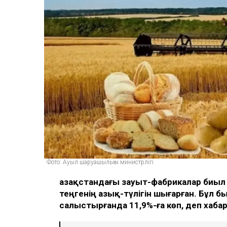
Фото: Ауыл шаруашылығы министрлігі
Қазақстандағы зауыт-фабрикалар биыл
теңгенің азық-түлігін шығарған. Бұ
салыстырғанда 11,9%-ға көп, деп хаб