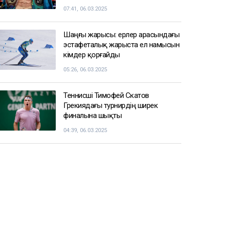
07:41, 06.03.2025
Шаңғы жарысы: ерлер арасындағы
эстафеталық жарыста ел намысын
кімдер қорғайды
05:26, 06.03.2025
Теннисші Тимофей Скатов
Грекиядағы турнирдің ширек
финалына шықты
04:39, 06.03.2025