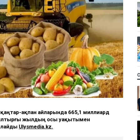
 қаңтар-ақпан айларында 665,1 миллиард
л былтырғы жылдың осы уақытымен
арлайды
Ulysmedia.kz.