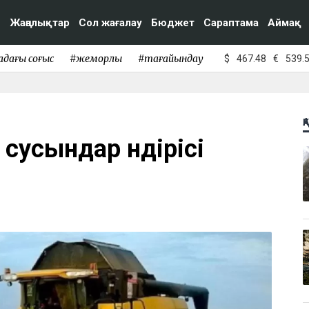
Жаңалықтар
Сол жағалау
Бюджет
Сараптама
Аймақ
адағы соғыс
#жемқорлық
#тағайындау
$
467.48
€
539.
Қ
 сусындар өндірісі