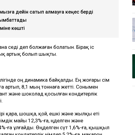
амызға дейін сатып алмауға кеңес берді
т қымбаттады
міне көшті
ғана өседі деп болжаған болатын. Бірақ іс
уық артық болып шықты.
лігінде оң динамика байқалды. Ең жоғары өсім
%-ға артып, 8,1 мың тоннаға жетті. Сонымен
а, қант және шоколад қосылған кондитерлік
і.
. Ірі қара, шошқа, қой, ешкі және жылқы еті
 өсімдік майы 12,3%-ға, өңделген және
3,4%-ға ұлғайды. Өңделген сүт 1,6%-ға, қышқыл
асалған кондитерлік өнімдер 5,2%-ға, макарон