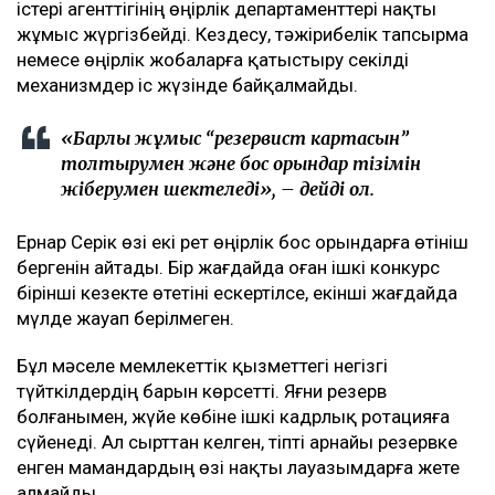
істері агенттігінің өңірлік департаменттері нақты
жұмыс жүргізбейді. Кездесу, тәжірибелік тапсырма
немесе өңірлік жобаларға қатыстыру секілді
механизмдер іс жүзінде байқалмайды.
«Барлық жұмыс “резервист картасын”
толтырумен және бос орындар тізімін
жіберумен шектеледі», – дейді ол.
Ернар Серік өзі екі рет өңірлік бос орындарға өтініш
бергенін айтады. Бір жағдайда оған ішкі конкурс
бірінші кезекте өтетіні ескертілсе, екінші жағдайда
мүлде жауап берілмеген.
Бұл мәселе мемлекеттік қызметтегі негізгі
түйткілдердің барын көрсетті. Яғни резерв
болғанымен, жүйе көбіне ішкі кадрлық ротацияға
сүйенеді. Ал сырттан келген, тіпті арнайы резервке
енген мамандардың өзі нақты лауазымдарға жете
алмайды.