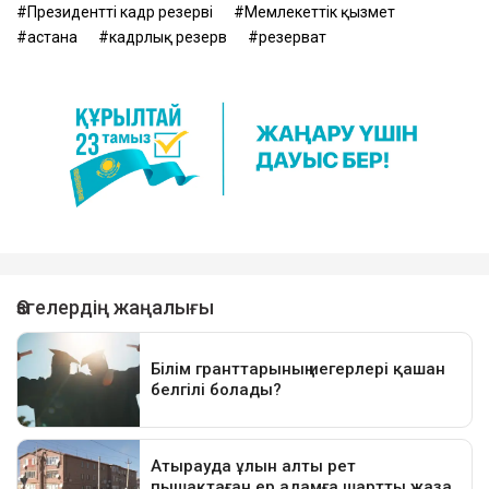
Президенттің кадр резерві
Мемлекеттік қызмет
астана
кадрлық резерв
резерват