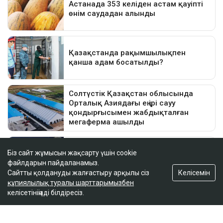
Біз сайт жұмысын жақсарту үшін cookie
файлдарын пайдаланамыз.
Келісемін
Сайтты қолдануды жалғастыру арқылы сіз
құпиялылық туралы шарттарымызбен
келісетініңізді білдіресіз.