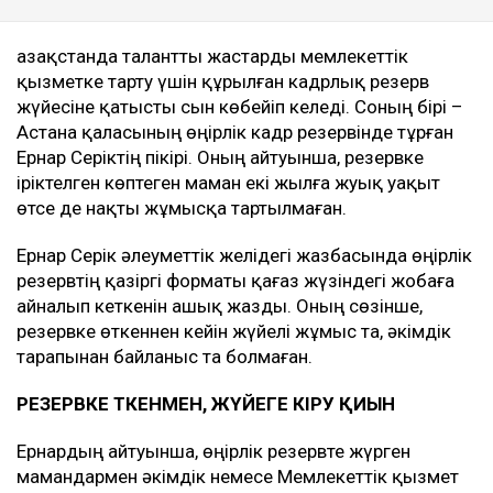
Қазақстанда талантты жастарды мемлекеттік
қызметке тарту үшін құрылған кадрлық резерв
жүйесіне қатысты сын көбейіп келеді. Соның бірі –
Астана қаласының өңірлік кадр резервінде тұрған
Ернар Серіктің пікірі. Оның айтуынша, резервке
іріктелген көптеген маман екі жылға жуық уақыт
өтсе де нақты жұмысқа тартылмаған.
Ернар Серік әлеуметтік желідегі жазбасында өңірлік
резервтің қазіргі форматы қағаз жүзіндегі жобаға
айналып кеткенін ашық жазды. Оның сөзінше,
резервке өткеннен кейін жүйелі жұмыс та, әкімдік
тарапынан байланыс та болмаған.
РЕЗЕРВКЕ ӨТКЕНМЕН, ЖҮЙЕГЕ КІРУ ҚИЫН
Ернардың айтуынша, өңірлік резервте жүрген
мамандармен әкімдік немесе Мемлекеттік қызмет