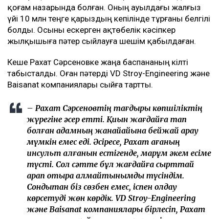
қоғам назарында болған. Оның ауылдағы жалғыз
үйі 10 млн теңге қарыздың кепілінде тұрғаны белгілі
болды. Осыны ескерген ақтөбелік кәсіпкер
жылқышыға пәтер сыйлауға шешім қабылдаған.
Кеше Рахат Сәрсеновке жаңа баспананың кілті
табысталды. Оған пәтерді VD Stroy-Engineering және
Baisanat компаниялары сыйға тартты.
– Рахат Сәрсеновтің тағдыры көпшіліктің
жүрегіне әсер етті. Қиын жағдайға тап
болған адамның жанайқайына бейжай қарау
мүмкін емес еді. Әсіресе, Рахат ағаның
инсульт алғанын естігенде, марқұм әкем есіме
түсті. Сол сәтте бұл жағдайға сырттай
қарап отыра алмайтынымды түсіндім.
Сондықтан біз сөзбен емес, іспен қолдау
көрсетуді жөн көрдік. VD Stroy-Engineering
және Baisanat компаниялары бірлесіп, Рахат