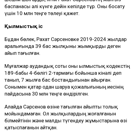
баспанасы әлі күнге дейін кепілде тұр. Оны босату
үшін 10 млн теңге төлеуі қажет.
Қылмыстық іс
Бұдан бөлек, Рахат Сәрсеновке 2019-2024 жылдар
аралығында 39 бас жылқыны жымқырды деген
айып тағылған.
Мұғалжар аудандық соты оны Қылмыстық кодекстің
189-бабы 4-бөлігі 2-тармағы бойынша кінәлі деп
танып, 7 жылға бас бостандығынан айырған.
Сонымен қатар одан шаруа қожалығының иесінің
пайдасына 30 млн теңге өндірілген.
Алайда Сәрсенов өзіне тағылған айыпты толық
мойындамаған. Ол жылқылардың жоғалғанын
білмейтінін және малды түгендеу жұмыстарына өзі
қатыспағанын айтқан.