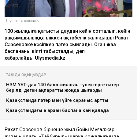
Ulysmedia коллажы
100 жылқыға қатысты даудан кейін сотталып, кейін
рақымшылыққа іліккен ақтөбелік жылқышы Рахат
Сәрсеновке кәсіпкер пәтер сыйлады. Оған жаңа
баспананың кілті табысталды, деп
хабарлайды
Ulysmedia.kz
.
ТАҒЫ ДА ОҚЫҢЫЗДАР
НЗМ ҰБТ-дан 140 балл жинаған түлектерге пәтер
берілді деген ақпаратты жоққа шығарды
Қазақстанда пәтер мен үйге сұраныс артты
Қазақстандағы ең арзан баспана қай қалада
Рахат Сәрсенов бірнеше жыл бойы Мұғалжар
ауданындағы «Тайбурыл» шаруа қожалығында