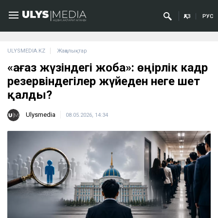
ҚАЗ
РУС
ULYSMEDIA.KZ
Жаңалықтар
«Қағаз жүзіндегі жоба»: өңірлік кадр
резервіндегілер жүйеден неге шет
қалды?
Ulysmedia
08.05.2026, 14:34