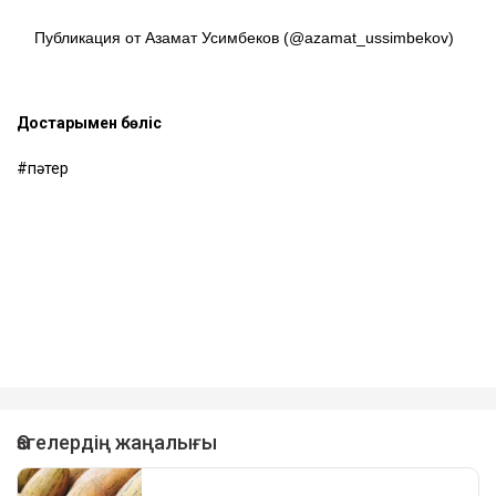
Публикация от Азамат Усимбеков (@azamat_ussimbekov)
Достарыңмен бөліс
пәтер