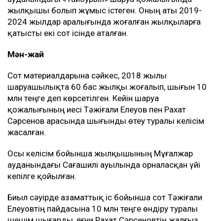
жылқышы болып жұмыс істеген. Оның аты 2019-
2024 жылдар аралығында жоғалған жылқыларға
қатысты екі сот ісінде аталған.
Мән-жай
Сот материалдарына сәйкес, 2018 жылы
шаруашылықта 60 бас жылқы жоғалып, шығын 10
млн теңге деп көрсетілген. Кейін шаруа
қожалығының иесі Тәжіғали Елеуов пен Рахат
Сәрсенов арасында шығынды өтеу туралы келісім
жасалған.
Осы келісім бойынша жылқышының Мұғалжар
ауданындағы Сағашилі ауылында орналасқан үйі
кепілге қойылған.
Биыл сәуірде азаматтық іс бойынша сот Тәжіғали
Елеуовтің пайдасына 10 млн теңге өндіру туралы
шешім шығарды, яғни Рахат Сәрсеновтің жалғыз