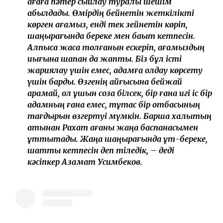
ағаға пәтер сыйлау туралы шешім
қабылдады. Өмірдің бейнетін жеткілікті
көрген ағамыз, енді тек зейнетін көріп,
шаңырағында береке мен бақыт кетпесін.
Алпысқа жасқа толғанын ескеріп, ағамыздың
иығына шапан да жаптық. Біз бұл істі
жариялау үшін емес, адамға қолдау көрсету
үшін бардық. Өзгенің қайғысына бейжай
қарамай, қол ұшын соза білсек, бір ғана игі іс бір
адамның ғана емес, тұтас бір отбасының
тағдырын өзгертуі мүмкін. Барша халықтың
атынан Рахат ағаны жаңа баспанасымен
құттықтадық. Жаңа шаңырағында құт-береке,
шаттық кетпесін деп тіледік, – деді
кәсіпкер Азамат Усимбеков.