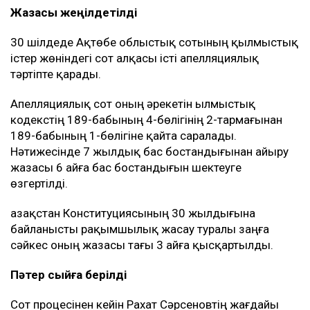
Жазасы жеңілдетілді
30 шілдеде Ақтөбе облыстық сотының қылмыстық
істер жөніндегі сот алқасы істі апелляциялық
тәртіпте қарады.
Апелляциялық сот оның әрекетін Қылмыстық
кодекстің 189-бабының 4-бөлігінің 2-тармағынан
189-бабының 1-бөлігіне қайта саралады.
Нәтижесінде 7 жылдық бас бостандығынан айыру
жазасы 6 айға бас бостандығын шектеуге
өзгертілді.
Қазақстан Конституциясының 30 жылдығына
байланысты рақымшылық жасау туралы заңға
сәйкес оның жазасы тағы 3 айға қысқартылды.
Пәтер сыйға берілді
Сот процесінен кейін Рахат Сәрсеновтің жағдайы