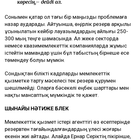
көресің,– дейді ол.
Сонымен қатар ол тағы бір маңызды проблемаға
назар аударады. Айтуынша, өңірлік резерв арқылы
ұсынылатын кейбір лауазымдардың айлығы 250-
300 мың теңге шамасында. Ал жеке секторда
немесе квазимемлекеттік компанияларда жұмыс
істейтін мамандар үшін бұл табыстың бірнеше есе
төмендеу болуы мүмкін.
Сондықтан білікті кадрларды мемлекеттік
қызметке тарту мәселесі тек резерв құрумен
шешілмейді. Оларға бәсекелі еңбек шарттары мен
нақты мансаптық мүмкіндік те қажет.
ШЫНАЙЫ НӘТИЖЕ БӨЛЕК
Мемлекеттік қызмет істері агенттігі өз есептерінде
резервтен тағайындалғандардың үлесі жоғары
екенін жиі айтады. Алайда Ернар Серіктің пікірінше,