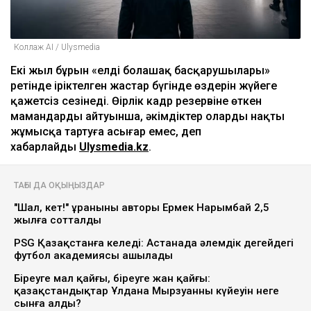
Коллаж AI / Ulysmedia
Екі жыл бұрын «елдің болашақ басқарушылары»
ретінде іріктелген жастар бүгінде өздерін жүйеге
қажетсіз сезінеді. Өңірлік кадр резервіне өткен
мамандардың айтуынша, әкімдіктер оларды нақты
жұмысқа тартуға асығар емес, деп
хабарлайды
Ulysmedia.kz
.
ТАҒЫ ДА ОҚЫҢЫЗДАР
"Шал, кет!" ұранының авторы Ермек Нарымбай 2,5
жылға сотталды
PSG Қазақстанға келеді: Астанада әлемдік деңгейдегі
футбол академиясы ашылады
Біреуге мал қайғы, біреуге жан қайғы:
қазақстандықтар Ұлдана Мырзуанның күйеуін неге
сынға алды?