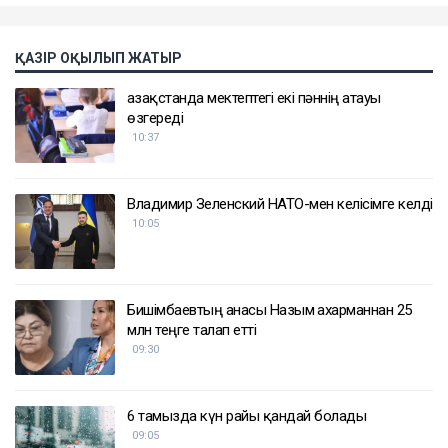
ҚАЗІР ОҚЫЛЫП ЖАТЫР
Қазақстанда мектептегі екі пәннің атауы
өзгереді
10:37
Владимир Зеленский НАТО-мен келісімге келді
10:05
Бишімбаевтың анасы Назым Қахарманнан 25
млн теңге талап етті
09:30
6 тамызда күн райы қандай болады
09:05