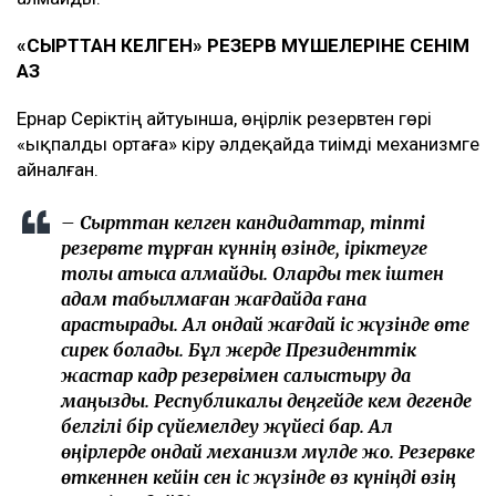
«СЫРТТАН КЕЛГЕН» РЕЗЕРВ МҮШЕЛЕРІНЕ СЕНІМ
АЗ
Ернар Серіктің айтуынша, өңірлік резервтен гөрі
«ықпалды ортаға» кіру әлдеқайда тиімді механизмге
айналған.
– Сырттан келген кандидаттар, тіпті
резервте тұрған күннің өзінде, іріктеуге
толық қатыса алмайды. Оларды тек іштен
адам табылмаған жағдайда ғана
қарастырады. Ал ондай жағдай іс жүзінде өте
сирек болады. Бұл жерде Президенттік
жастар кадр резервімен салыстыру да
маңызды. Республикалық деңгейде кем дегенде
белгілі бір сүйемелдеу жүйесі бар. Ал
өңірлерде ондай механизм мүлде жоқ. Резервке
өткеннен кейін сен іс жүзінде өз күніңді өзің