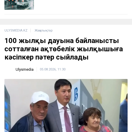
ULYSMEDIA.KZ
Жаңалықтар
100 жылқы дауына байланысты
сотталған ақтөбелік жылқышыға
кәсіпкер пәтер сыйлады
Ulysmedia
05.08.2026, 11:30