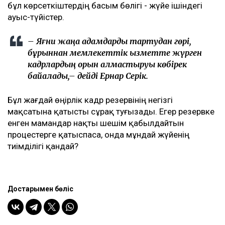
бұл көрсеткіштердің басым бөлігі - жүйе ішіндегі
ауыс-түйістер.
– Яғни жаңа адамдарды тартудан гөрі,
бұрыннан мемлекеттік қызметте жүрген
кадрлардың орын алмастыруы көбірек
байқалады,– дейді Ернар Серік.
Бұл жағдай өңірлік кадр резервінің негізгі
мақсатына қатысты сұрақ туғызады. Егер резервке
енген мамандар нақты шешім қабылдайтын
процестерге қатыспаса, онда мұндай жүйенің
тиімділігі қандай?
Достарыңмен бөліс