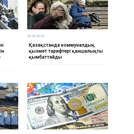
05.04 20:55
н:
Қазақстанда коммуналдық
ін
қызмет тарифтері қаншалықты
р
қымбаттайды