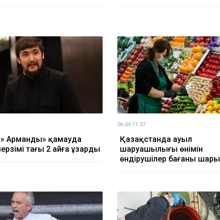
06.04 11:37
» Арманды» қамауда
Қазақстанда ауыл
мерзімі тағы 2 айға ұзарды
шаруашылығы өнімін
өндірушілер бағаны шар