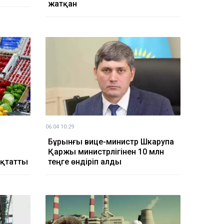
жатқан
06.04 10:29
Бұрынғы вице-министр Шкарупа
Қаржы министрлігінен 10 млн
ықтатты
теңге өндіріп алды