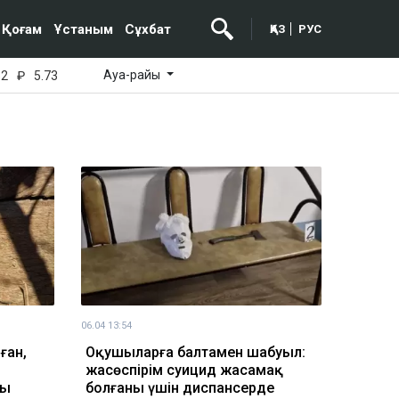
Қоғам
Ұстаным
Сұхбат
ҚАЗ
РУС
Ауа-райы
52
₽
5.73
06.04 13:54
ған,
Оқушыларға балтамен шабуыл:
жасөспірім суицид жасамақ
ды
болғаны үшін диспансерде