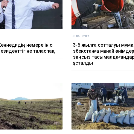
06.04 08:09
еннедидің немере інісі
3-6 жылға сотталуы мүмкі
езиденттігіне таласпақ
Өзбекстанға мұнай өнімдер
заңсыз тасымалдағанда
ұсталды