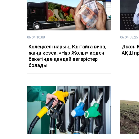
06.04 10:08
06.04 08:25
Көлеңкелі нарық, Қытайға виза,
Джон К
жаңа кезек: «Нұр Жолы» кеден
АҚШ пр
бекетінде қандай өзгерістер
болады