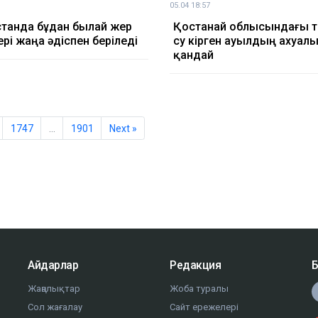
05.04 18:57
танда бұдан былай жер
Қостанай облысындағы 
ері жаңа әдіспен беріледі
су кірген ауылдың ахуал
қандай
1747
…
1901
Next »
Айдарлар
Редакция
Б
Жаңалықтар
Жоба туралы
Сол жағалау
Сайт ережелері