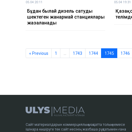
05.04 20:11
05.04 19:31
Бұдан былай дизель сатуды
Қазақс
шектеген жанармай станциялары
телімд
жазаланады
« Previous
1
…
1743
1744
1745
1746
Сайт материалдарын коммерциялық мақсатта толық немесе
ішінара көшіруге тек сайт иесінің жазбаша рұқсатымен ғана