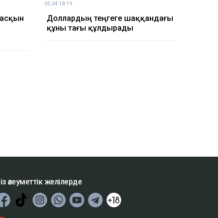
05.04 18:19
тасқын
Доллардың теңгеге шаққандағы
ы
құны тағы құлдырады
із әлеуметтік желілерде