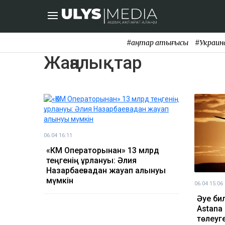
#қаңтар қақтығысы
#Украин
Жаңалықтар
06.04 16:11
«ӨКМ Операторынан» 13 млрд
теңгенің ұрлануы: Әлия
Назарбаевадан жауап алынуы
мүмкін
06.04 15:06
Әуе би
Astana
төлеуг