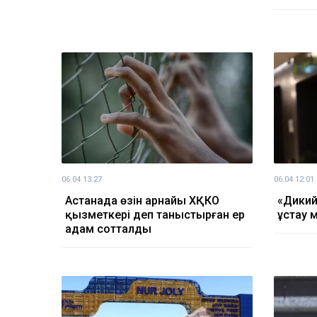
06.04 13:27
06.04 12:01
Астанада өзін арнайы ХҚКО
«Дикий
қызметкері деп таныстырған ер
ұстау 
адам сотталды