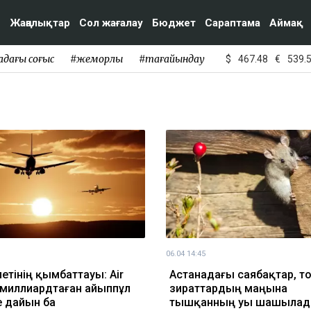
Жаңалықтар
Сол жағалау
Бюджет
Сараптама
Аймақ
адағы соғыс
#жемқорлық
#тағайындау
$
467.48
€
539.
06.04 14:45
летінің қымбаттауы: Air
Астанадағы саябақтар, то
 миллиардтаған айыппұл
зираттардың маңына
е дайын ба
тышқанның уы шашыла