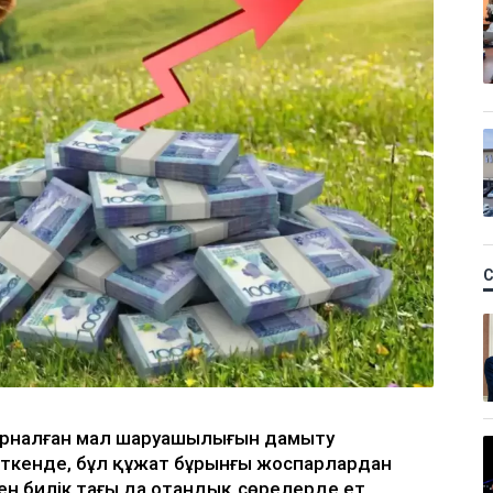
а арналған мал шаруашылығын дамыту
ірткенде, бұл құжат бұрынғы жоспарлардан
н билік тағы да отандық сөрелерде ет