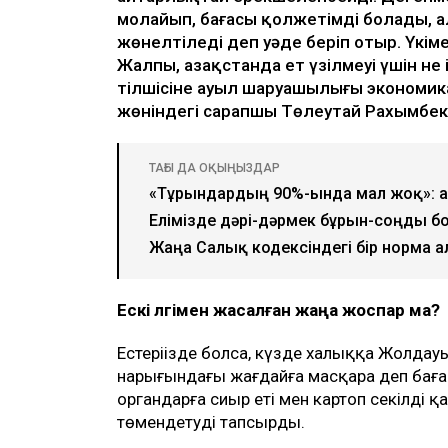
молайып, бағасы қолжетімді болады, а
жөнелтіледі деп уәде беріп отыр. Үкім
Жалпы, Қазақстанда ет үзілмеуі үшін не 
тілшісіне ауыл шаруашылығы экономи
жөніндегі сарапшы Төлеутай Рахымбеко
ТАҒЫ ДА ОҚЫҢЫЗДАР
«Тұрғындардың 90%-ында мал жоқ»: ау
Елімізде дәрі-дәрмек бұрын-соңды 
Жаңа Салық кодексіндегі бір норма 
Ескі үлгімен жасалған жаңа жоспар ма?
Естеріңізде болса, күзде халыққа Жолда
нарығындағы жағдайға масқара деп баға
органдарға сиыр еті мен картоп секілді 
төмендетуді тапсырды.