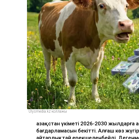
Ulysmedia.kz коллажы
Қазақстан үкіметі 2026-2030 жылдарғ
бағдарламасын бекітті. Алғаш көз жүг
айтарлықтай ерекшеленбейді. Дегенме