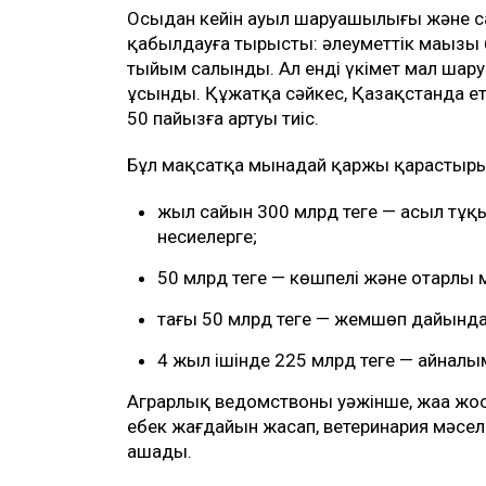
Осыдан кейін ауыл шаруашылығы және сау
қабылдауға тырысты: әлеуметтік маңызы ба
тыйым салынды. Ал енді үкімет мал ша
ұсынды. Құжатқа сәйкес, Қазақстанда ет 
50 пайызға артуы тиіс.
Бұл мақсатқа мынадай қаржы қарастыры
жыл сайын 300 млрд теңге — асыл тұқы
несиелерге;
50 млрд теңге — көшпелі және отарл
тағы 50 млрд теңге — жемшөп дайында
4 жыл ішінде 225 млрд теңге — айнал
Аграрлық ведомствоның уәжінше, жаңа ж
еңбек жағдайын жасап, ветеринария мәсел
ашады.