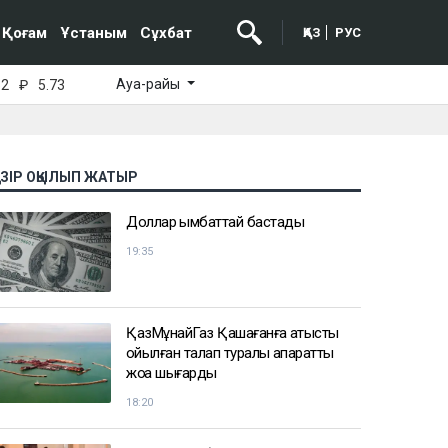
Қоғам
Ұстаным
Сұхбат
ҚАЗ
РУС
Ауа-райы
52
₽
5.73
АЗІР ОҚЫЛЫП ЖАТЫР
Доллар қымбаттай бастады
19:35
ҚазМұнайГаз Қашағанға қатысты
қойылған талап туралы ақпаратты
жоққа шығарды
18:20