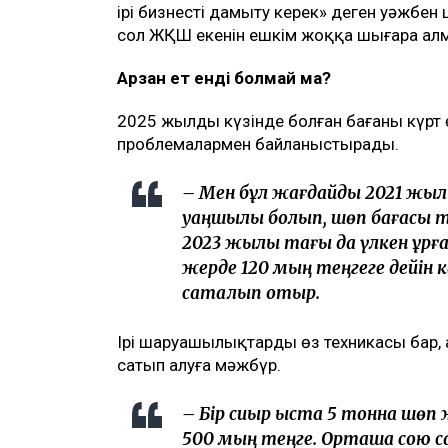
ірі бизнесті дамыту керек» деген уәжбен 
сол ЖҚШ екенін ешкім жоққа шығара ал
Арзан ет енді болмай ма?
2025 жылдың күзінде болған бағаның күрт
проблемалармен байланыстырады.
– Мен бұл жағдайды 2021 жы
қуаңшылық болып, шөп бағасы 
2023 жылы тағы да үлкен құрға
жерде 120 мың теңгеге дейін кө
сақталып отыр.
Ірі шаруашылықтардың өз техникасы бар,
сатып алуға мәжбүр.
– Бір сиыр қыста 5 тонна шөп 
500 мың теңге. Орташа сою са