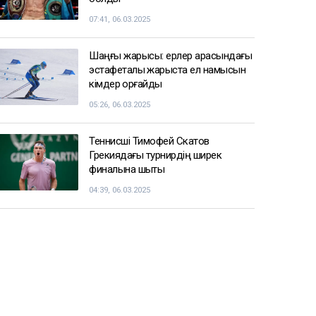
07:41, 06.03.2025
Шаңғы жарысы: ерлер арасындағы
эстафеталық жарыста ел намысын
кімдер қорғайды
05:26, 06.03.2025
Теннисші Тимофей Скатов
Грекиядағы турнирдің ширек
финалына шықты
04:39, 06.03.2025