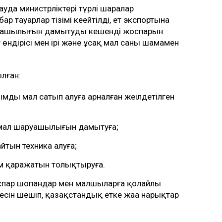
да министрліктері түрлі шаралар
р тауарлар тізімі кеңейтілді, ет экспортына
руашылығын дамытудың кешенді жоспарын
өндірісі мен ірі және ұсақ мал саны шамамен
лған:
мды мал сатып алуға арналған жеңілдетілген
ы мал шаруашылығын дамытуға;
йтын техника алуға;
ым қаражатын толықтыруға.
оспар шопандар мен малшыларға қолайлы
есін шешіп, қазақстандық етке жаңа нарықтар