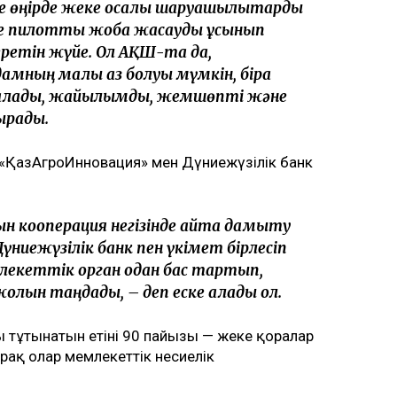
е өңірде жеке қосалқы шаруашылықтарды
е пилоттық жоба жасауды ұсынып
беретін жүйе. Ол АҚШ-та да,
дамның малы аз болуы мүмкін, бірақ
а алады, жайылымды, жемшөпті және
ырады.
«ҚазАгроИнновация» мен Дүниежүзілік банк
мын кооперация негізінде қайта дамыту
үниежүзілік банк пен үкімет бірлесіп
емлекеттік орган одан бас тартып,
олын таңдады, – деп еске алады ол.
 тұтынатын етінің 90 пайызы — жеке қоралар
ақ олар мемлекеттік несиелік