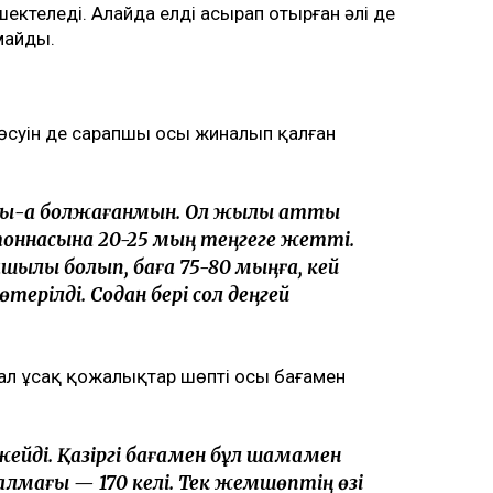
шектеледі. Алайда елді асырап отырған әлі де
майды.
 өсуін де сарапшы осы жиналып қалған
лы-ақ болжағанмын. Ол жылы қатты
тоннасына 20-25 мың теңгеге жетті.
қшылық болып, баға 75-80 мыңға, кей
терілді. Содан бері сол деңгей
 ал ұсақ қожалықтар шөпті осы бағамен
жейді. Қазіргі бағамен бұл шамамен
лмағы — 170 келі. Тек жемшөптің өзі