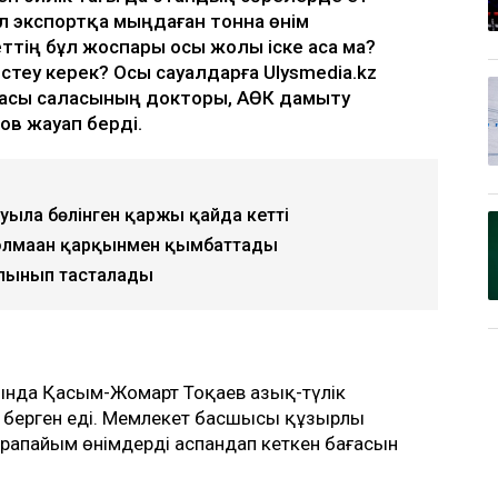
л экспортқа мыңдаған тонна өнім
еттің бұл жоспары осы жолы іске аса ма?
істеу керек? Осы сауалдарға Ulysmedia.kz
касы саласының докторы, АӨК дамыту
в жауап берді.
ылға бөлінген қаржы қайда кетті
болмаған қарқынмен қымбаттады
алынып тасталады
уында Қасым-Жомарт Тоқаев азық-түлік
 берген еді. Мемлекет басшысы құзырлы
қарапайым өнімдердің аспандап кеткен бағасын