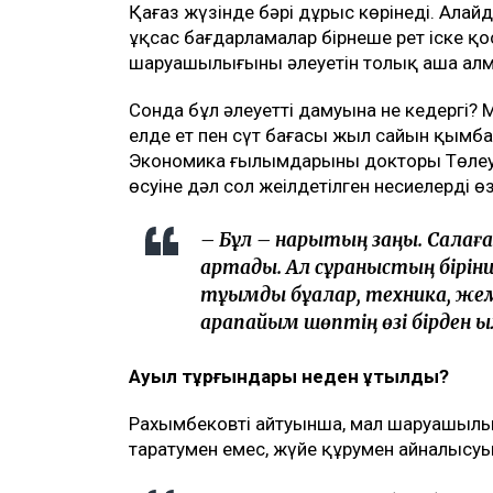
Қағаз жүзінде бәрі дұрыс көрінеді. Алайд
ұқсас бағдарламалар бірнеше рет іске қо
шаруашылығының әлеуетін толық аша ал
Сонда бұл әлеуеттің дамуына не кедергі?
елде ет пен сүт бағасы жыл сайын қымба
Экономика ғылымдарының докторы Төлеута
өсуіне дәл сол жеңілдетілген несиелердің 
– Бұл – нарықтың заңы. Салаға 
артады. Ал сұраныстың бірін
тұқымды бұқалар, техника, ж
қарапайым шөптің өзі бірден 
Ауыл тұрғындары неден ұтылды?
Рахымбековтің айтуынша, мал шаруашылы
таратумен емес, жүйе құрумен айналысуы