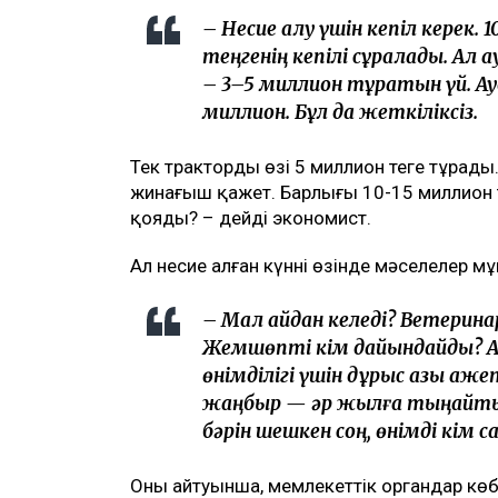
– Несие алу үшін кепіл керек.
теңгенің кепілі сұралады. Ал
– 3–5 миллион тұратын үй. Ау
миллион. Бұл да жеткіліксіз.
Тек трактордың өзі 5 миллион теңге тұрад
жинағыш қажет. Барлығы 10-15 миллион т
қояды? – дейді экономист.
Ал несие алған күннің өзінде мәселелер м
– Мал қайдан келеді? Ветерин
Жемшөпті кім дайындайды? А
өнімділігі үшін дұрыс азық қаж
жаңбыр — әр жылға тыңайтқыш
бәрін шешкен соң, өнімді кім 
Оның айтуынша, мемлекеттік органдар кө