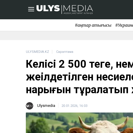
#қаңтар қақтығысы
#Украин
ULYSMEDIA.KZ
Сараптама
Келісі 2 500 теңге, н
жеңілдетілген несие
нарығын тұралатып
Ulysmedia
20.01.2026, 16:03