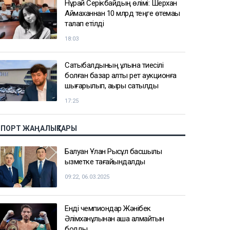
Нұрай Серікбайдың өлімі: Шерхан
Аймаханнан 10 млрд теңге өтемақы
талап етілді
18:03
Сатыбалдының ұлына тиесілі
болған базар алты рет аукционға
шығарылып, ақыры сатылды
17:25
СПОРТ ЖАҢАЛЫҚТАРЫ
Балуан Ұлан Рысқұл басшылық
қызметке тағайындалды
09:22, 06.03.2025
Енді чемпиондар Жәнібек
Әлімханұлынан қаша алмайтын
болды