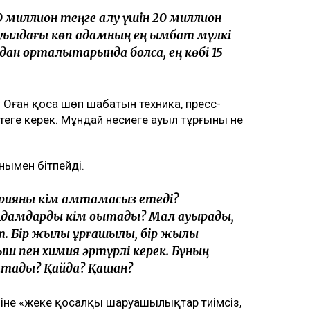
 10 миллион теңге алу үшін 20 миллион
 ауылдағы көп адамның ең қымбат мүлкі
дан орталықтарында болса, ең көбі 15
ы. Оған қоса шөп шабатын техника, пресс-
еңге керек. Мұндай несиеге ауыл тұрғыны не
ұнымен бітпейді.
арияны кім қамтамасыз етеді?
дамдарды кім оқытады? Мал ауырады,
ет. Бір жылы құрғақшылық, бір жылы
 пен химия әртүрлі керек. Бұның
сатады? Қайда? Қашан?
біне «жеке қосалқы шаруашылықтар тиімсіз,