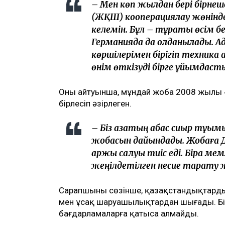
– Мен көп жылдан бері бірнеш
(ЖҚШ) кооперациялау жөнінд
келемін. Бұл – тұрақты өсім 
Германияда да қолданылады. А
көршілерімен бірігіп техник
өнім өткізуді бірге ұйымдаст
Оның айтуынша, мұндай жоба 2008 жылы 
бірлесіп әзірлеген.
– Біз қазақтың ақбас сиыр тұқы
жобасын дайындадық. Жобаға Д
қаржы салуы тиіс еді. Бірақ м
жеңілдетілген несие тарату ж
Сарапшының сөзінше, қазақстандықтардың
мен ұсақ шаруашылықтардан шығады. Бір
бағдарламаларға қатыса алмайды.