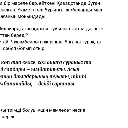
а бір мәселе бар, өйткені Қазақстанда бұған
сылған. Үкіметтің өзі бұрынғы жобалардың мал
мағанын мойындады.
 Миллиардтаған қаржы құйылып жатса да, неге
ттай береді?
й Рахымбековтің пікірінше, бағаның тұрақты
өзі себеп болып отыр.
көп ақша келсе, сол ақшаға сұраныс та
ші салдары – қымбатшылық. Асыл
емшөп дақылдарының тұқымы, тіпті
қымбаттайды, – дейді сарапшы.
ғы тиімді болуы үшін мемлекет несие
 керек.