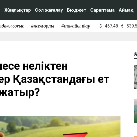
Жаңалықтар
Сол жағалау
Бюджет
Сараптама
Аймақ
адағы соғыс
#жемқорлық
#тағайындау
$
467.48
€
539.
Қ
емесе неліктен
лер Қазақстандағы ет
 жатыр?