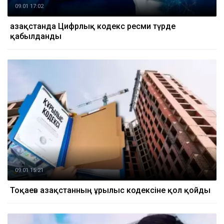
09.01 17:02
Қазақстанда Цифрлық кодекс ресми түрде
қабылданды
09.01 15:21
Тоқаев Қазақстанның Құрылыс кодексіне қол қойды