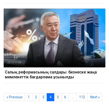
23.12 11:06
Салық реформасының салдары: бизнеске жаңа
мемлекеттік бағдарлама ұсынылды
« Previous
1
2
3
4
5
6
…
112
Next »