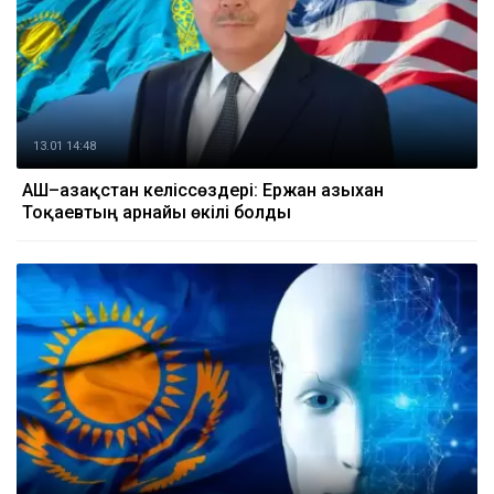
13.01 14:48
АҚШ–Қазақстан келіссөздері: Ержан Қазыхан
Тоқаевтың арнайы өкілі болды