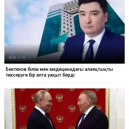
06.01 11:15
Бектенов білім мен медицинадағы алаяқтықты
тексеруге бір апта уақыт берді