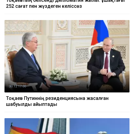
Тоқаевтың белсенді дипломатия жылы: ұшақтағы
252 сағат пен жүздеген келіссөз
30.12 17:00
Тоқаев Путиннің резиденциясына жасалған
шабуылды айыптады