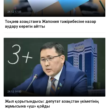
24.12 17:05
Тоқаев Қазақстанға Жапония тәжірибесіне назар
аудару керегін айтты
24.12 14:00
Жыл қорытындысы: депутат Қазақстан үкіметінің
жұмысына «үш» қойды