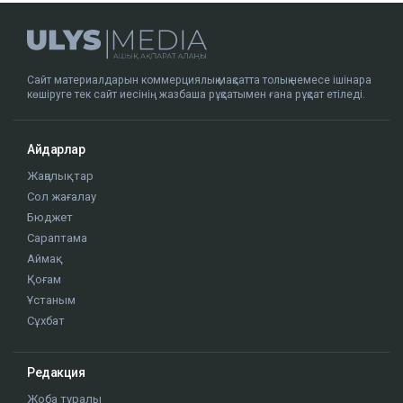
Сайт материалдарын коммерциялық мақсатта толық немесе ішінара
көшіруге тек сайт иесінің жазбаша рұқсатымен ғана рұқсат етіледі.
Айдарлар
Жаңалықтар
Сол жағалау
Бюджет
Сараптама
Аймақ
Қоғам
Ұстаным
Сұхбат
Редакция
Жоба туралы