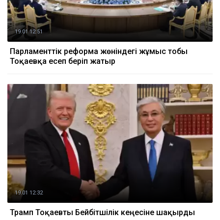
19.01 12:51
Парламенттік реформа жөніндегі жұмыс тобы
Тоқаевқа есеп беріп жатыр
19.01 12:32
Трамп Тоқаевты Бейбітшілік кеңесіне шақырды