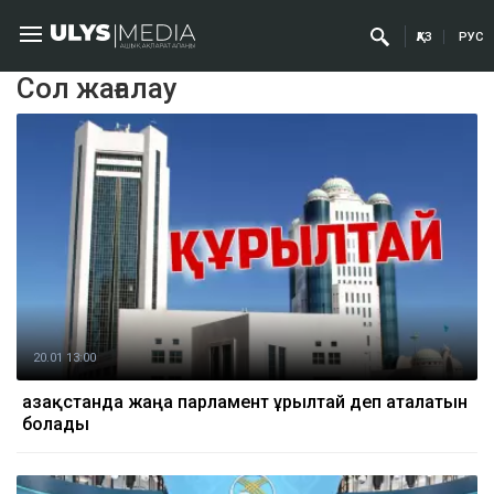
ҚАЗ
РУС
Сол жағалау
20.01 13:00
Қазақстанда жаңа парламент Құрылтай деп аталатын
болады