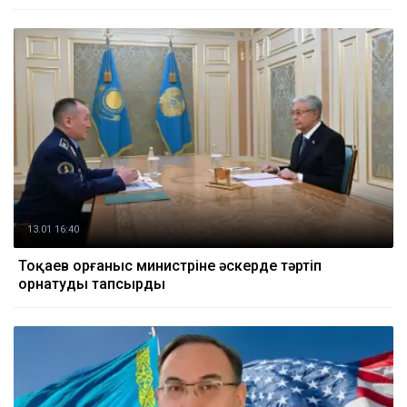
13.01 16:40
Тоқаев Қорғаныс министріне әскерде тәртіп
орнатуды тапсырды