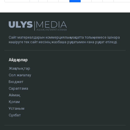
Сайт материалдарын коммерциялық мақсатта толық немесе ішінара
көшіруге тек сайт иесінің жазбаша рұқсатымен ғана рұқсат етіледі.
Айдарлар
Жаңалықтар
Сол жағалау
Бюджет
Сараптама
Аймақ
Қоғам
Ұстаным
Сұхбат