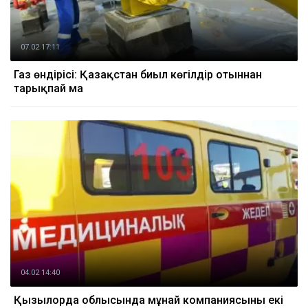
07.02 17:11
Газ өндірісі: Қазақстан биыл көгілдір отыннан
тарықпай ма
04.02 14:40
Қызылорда облысында мұнай компаниясының екі