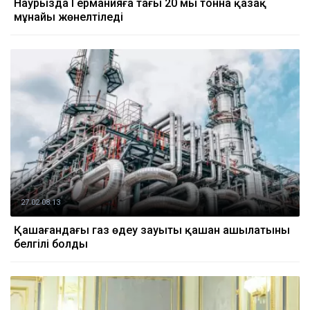
Наурызда Германияға тағы 20 мың тонна қазақ
мұнайы жөнелтіледі
27.02 08:13
Қашағандағы газ өңдеу зауыты қашан ашылатыны
белгілі болды