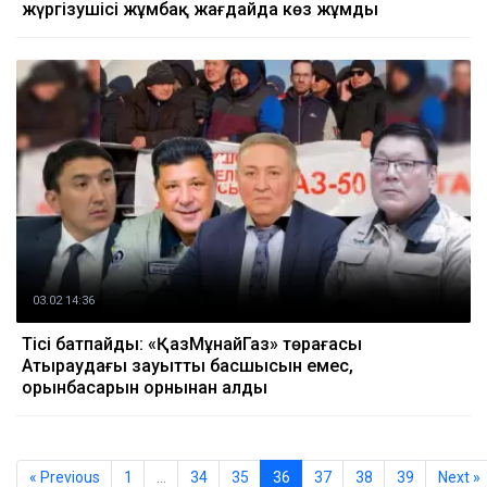
жүргізушісі жұмбақ жағдайда көз жұмды
03.02 14:36
Тісі батпайды: «ҚазМұнайГаз» төрағасы
Атыраудағы зауыттың басшысын емес,
орынбасарын орнынан алды
« Previous
1
…
34
35
36
37
38
39
Next »