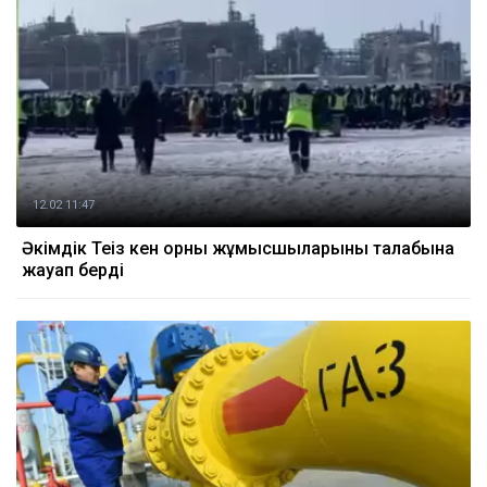
12.02 11:47
Әкімдік Теңіз кен орны жұмысшыларының талабына
жауап берді