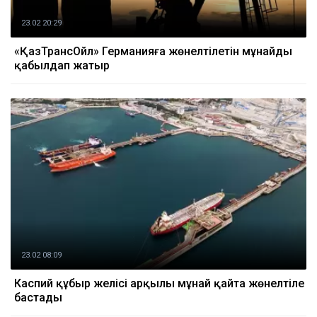
23.02 20:29
«ҚазТрансОйл» Германияға жөнелтілетін мұнайды
қабылдап жатыр
23.02 08:09
Каспий құбыр желісі арқылы мұнай қайта жөнелтіле
бастады