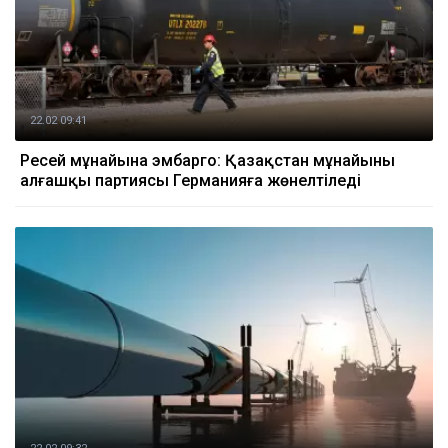
22.02 09:41
Ресей мұнайына эмбарго: Қазақстан мұнайының
алғашқы партиясы Германияға жөнелтіледі