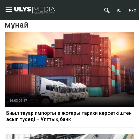
ҚАЗ
РУС
мұнай
16.03 09:57
Биыл тауар импорты ең жоғары тарихи көрсеткіштен
асып түседі – Ұлттық банк