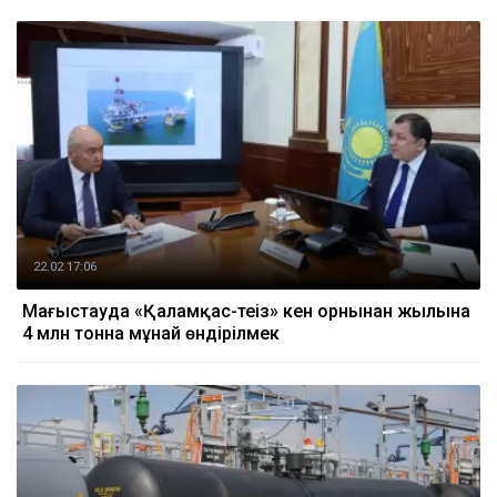
22.02 17:06
Маңғыстауда «Қаламқас-теңіз» кен орнынан жылына
4 млн тонна мұнай өндірілмек