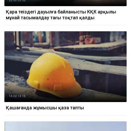
22.02 09:32
Қара теңіздегі дауылға байланысты КҚК арқылы
мұнай тасымалдау тағы тоқтап қалды
14.02 14:16
Қашағанда жұмысшы қаза тапты