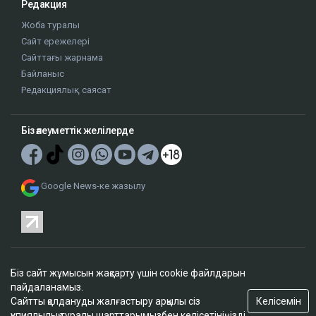
Редакция
Жоба туралы
Сайт ережелері
Сайттағы жарнама
Байланыс
Редакциялық саясат
Біз әлеуметтік желілерде
Google News-ке жазылу
Біз сайт жұмысын жақсарту үшін cookie файлдарын
© 2026. ТОО "Ulys Media Group". Барлық құқықтар қорғалған.
пайдаланамыз.
Келісемін
Сайтты қолдануды жалғастыру арқылы сіз
құпиялылық туралы шарттарымызбен
келісетініңізді