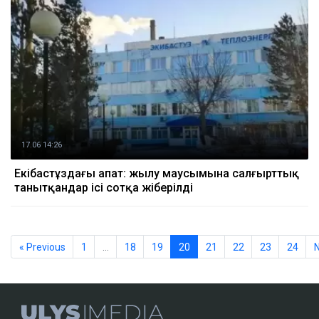
17.06 14:26
Екібастұздағы апат: жылу маусымына салғырттық
танытқандар ісі сотқа жіберілді
« Previous
1
…
18
19
20
21
22
23
24
N