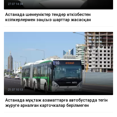
27.07 14:34
Астанада шенеуніктер тендер өткізбестен
кәсіпкерлермен заңсыз шарттар жасасқан
21.07 10:13
Астанада мұқтаж азаматтарға автобустарда тегін
жүруге арналған карточкалар берілмеген