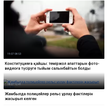
19.07 08:53
Конституцияға қайшы: теміржол апаттарын фото-
видеоға түсіруге тыйым салынбайтын болды
18.07 12:41
Жамбылда полицейлер рельс ұрлау фактілерін
жасырып келген