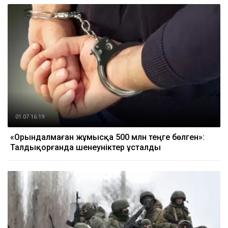
01.07 16:19
«Орындалмаған жұмысқа 500 млн теңге бөлген»:
Талдықорғанда шенеуніктер ұсталды