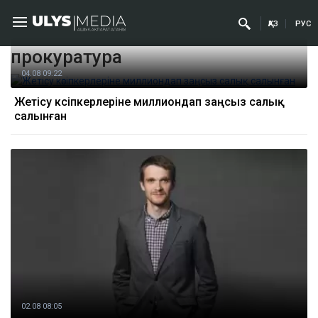
ҚАЗ
РУС
прокуратура
04.08 09:22
Жетісу кәсіпкерлеріне миллиондап заңсыз салық
салынған
02.08 08:05