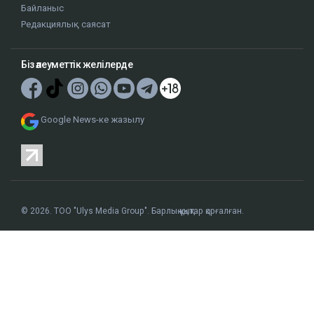
Байланыс
Редакциялық саясат
Біз әлеуметтік желілерде
Google News-ке жазылу
© 2026. ТОО "Ulys Media Group". Барлық құқықтар қорғалған.