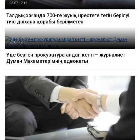
28.07 12:16
Талдықорғанда 700-ге жуық нәрестеге тегін берілуі
тиіс дәріхана қорабы берілмеген
28.07 12:00
Уәде берген прокуратура алдап кетті – журналист
Думан Мұхаметкәрімнің адвокаты