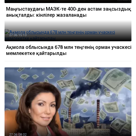
Маңғыстаудағы МАЭК-те 400-ден астам заңсыздық
анықталды: кінәлілер жазаланады
27.06 15:13
Ақмола облысында 678 млн теңгенің орман учаскесі
мемлекетке қайтарылды
27.06 08:02