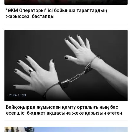
"ӨКМ Операторы" ісі бойынша тараптардың
жарыссөзі басталды
25.06 16:23
Байқоңырда жұмыспен қамту орталығының бас
есепшісі бюджет ақшасына жеке қарызын өтеген