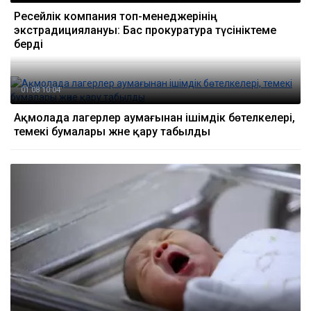
Ресейлік компания топ-менеджерінің
экстрадициялануы: Бас прокуратура түсініктеме
берді
01.08 10:04
Ақмолада лагерлер аумағынан ішімдік бөтелкелері,
темекі бумалары және қару табылды