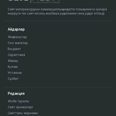
Сайт материалдарын коммерциялық мақсатта толық немесе ішінара
көшіруге тек сайт иесінің жазбаша рұқсатымен ғана рұқсат етіледі.
Айдарлар
Жаңалықтар
Сол жағалау
Бюджет
Сараптама
Аймақ
Қоғам
Ұстаным
Сұхбат
Редакция
Жоба туралы
Сайт ережелері
Сайттағы жарнама