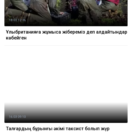
18.03 12:36
Ұлыбританияға жұмысқа жібереміз деп алдайтындар
көбейген
16.03 09:10
Талғардың бұрынғы әкімі таксист болып жүр