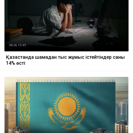
08.06 15:49
Қазақстанда шамадан тыс жұмыс істейтіндер саны
14% өсті