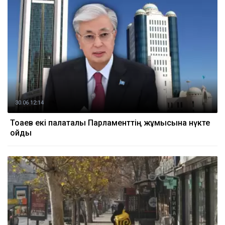
30.06 12:14
Тоқаев екі палаталы Парламенттің жұмысына нүкте
қойды