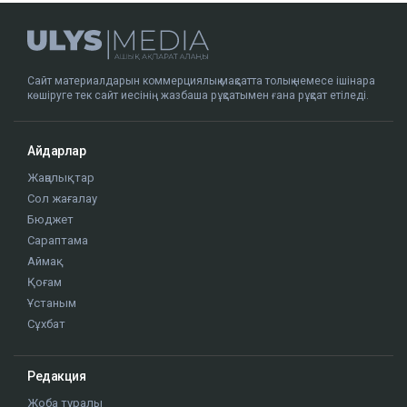
Сайт материалдарын коммерциялық мақсатта толық немесе ішінара
көшіруге тек сайт иесінің жазбаша рұқсатымен ғана рұқсат етіледі.
Айдарлар
Жаңалықтар
Сол жағалау
Бюджет
Сараптама
Аймақ
Қоғам
Ұстаным
Сұхбат
Редакция
Жоба туралы