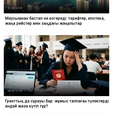
31.05 14:18
Маусымнан бастап не өзгереді: тарифтер, ипотека,
жаңа рейстер мен заңдағы жаңалықтар
08.05 13:14
Гранттың да сұрауы бар: жұмыс таппаған түлектерді
қандай жаза күтіп тұр?