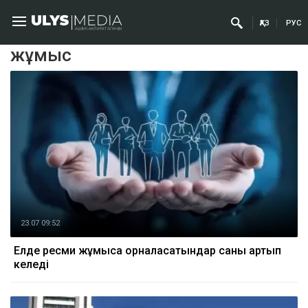
ҚАЗ
РУС
жұмыс
23.07 09:52
Елде ресми жұмысқа орналасатындар саны артып
келеді