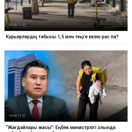
24.06 11:25
Курьерлердің табысы 1,5 млн теңге екені рас па?
18.06 11:31
“Жағдайлары жақсы”: Еңбек министрлігі қолында