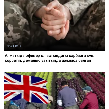
04.04 10:15
Алматыда офицер қол астындағы сарбазға күш
көрсетіп, демалыс уақытында жұмысқа салған