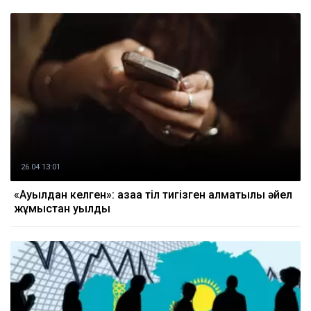
26.04 13:01
«Ауылдан келген»: қазаққа тіл тигізген алматылық әйел
жұмыстан қуылды