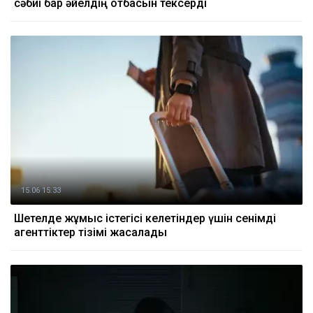
сәбиі бар әйелдің отбасын тексерді
15.06 15:33
Шетелде жұмыс істегісі келетіндер үшін сенімді
агенттіктер тізімі жасалады