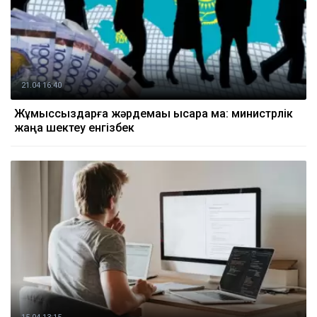
21.04 16:40
Жұмыссыздарға жәрдемақы қысқара ма: министрлік
жаңа шектеу енгізбек