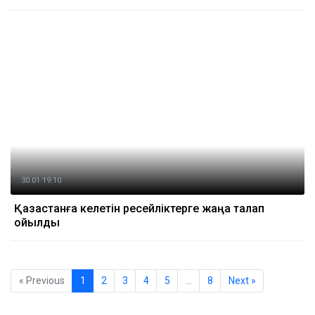
30.01 19:10
Қазақстанға келетін ресейліктерге жаңа талап
қойылды
« Previous
1
2
3
4
5
…
8
Next »