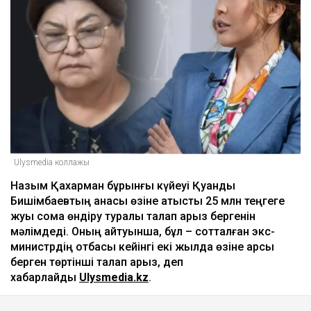
әл-Фарабидегі жол апатынан қаза тапқан
қыздың әкесі Александр Пактан 100 млн теңге
талап етті
14:50
ULYSMEDIA.KZ
Жаңалықтар
Бишімбаевтың анасы Назым
Қахарманнан 25 млн теңге талап
етті
Ulysmedia
06.08.2026, 09:30