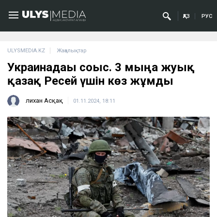
ҚАЗ
РУС
ULYSMEDIA.KZ
Жаңалықтар
Украинадағы соғыс. 3 мыңға жуық
қазақ Ресей үшін көз жұмды
Әлихан Асқақ
01.11.2024, 18:11