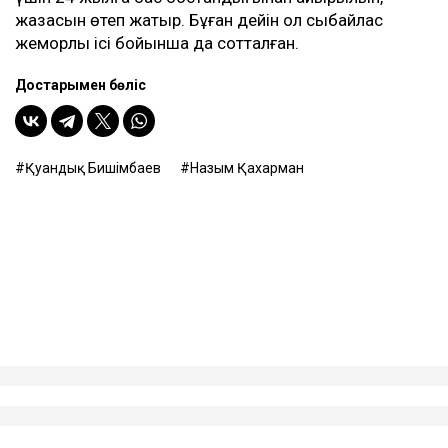
етіп отыр, – деді Қахарман.
Назым Қахарман жаңа талап арыздан кейін өзі де
сотқа жүгінуі мүмкін екенін айтты. Ол алимент
өндіруді талап етпек, себебі төлемдер толық көлемде
жүргізілмегенін мәлімдеді.
Контекст
Бұған дейін Назым Қахарман Қуандық Бишімбаевпен
бірге тұрған кезеңі туралы айтып берген. Оның
сөзінше, некеде болған кезінде ол күйеуінің
опасыздығына, бақылауына, психологиялық қысымына
және физикалық агрессиясына тап болған.
Еске салайық, бұрынғы ұлттық экономика министрі
Қуандық Бишімбаев Салтанат Нүкенованы өлтіргені
үшін 24 жылға бас бостандығынан айырылып,
жазасын өтеп жатыр. Бұған дейін ол сыбайлас
жемқорлық ісі бойынша да сотталған.