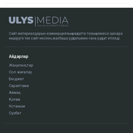
Тоқтар Төлешов 21 жылдық жазасын қысқартуға
тырысып жатыр
16:00
«Жедел жәрдем мен өрт сөндірушілер кіре
алмайды»: Астана тұрғындары құрылысқа
наразы
15:49
Мемлекеттік білім беру гранттарының
иегерлері анықталды
15:01
әл-Фарабидегі жол апатынан қаза тапқан
қыздың әкесі Александр Пактан 100 млн теңге
талап етті
14:50