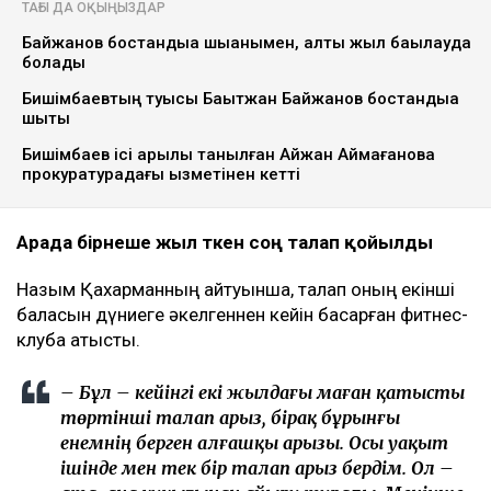
Ulysmedia коллажы
Назым Қахарман бұрынғы күйеуі Қуандық
Бишімбаевтың анасы өзіне қатысты 25 млн теңгеге
жуық сома өндіру туралы талап арыз бергенін
мәлімдеді. Оның айтуынша, бұл – сотталған экс-
министрдің отбасы кейінгі екі жылда өзіне қарсы
берген төртінші талап арыз, деп
хабарлайды
Ulysmedia.kz
.
ТАҒЫ ДА ОҚЫҢЫЗДАР
Байжанов бостандыққа шыққанымен, алты жыл бақылауда