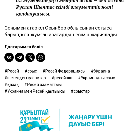
ал мүгедектерң 6 мыңнан асты – деп жазды
Руслан Шынтас есімді әлеуметтік желі
қолданушысы.
Сонымен қатар ол Орынбор облысынан соғысқа
барып, көз жұмған қазақтардың есімін жариялады.
Достарыңмен бөліс
Ресей
соғыс
Ресей Федерациясы
Украина
шетелдегі қазақтар
ресейшіл
Украинадағы соғыс
қазақ
Ресей азаматтығы
Украина мен Ресей қақтығысы
соғыстар