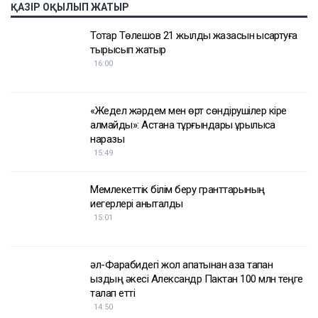
Достарыңмен бөліс
Қуандық Бишімбаев
Назым Қахарман
ҚАЗІР ОҚЫЛЫП ЖАТЫР