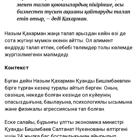
балалардың олармен араласқысы
келмейтініне де, – деді ол.
Қахарманның сөзінше, фитнес-клуб орналасқан
ғимарат Қуандық Бишімбаевтың анасы Альмира
Нұрлыбекованың атына рәсімделген. Ал Қахарман
бизнесті сенімгерлік басқару шарты негізінде
жүргізген.
Енді осы келісім оның үстінен қаржылық талап қоюға
негіз болып отыр.
– Ол кезде өзімді керемет отбасына келдім
деп ойладым және ешқандай қауіп-қатерді
байқамадым. Қазір сенімгерлік басқару
шартының тұзаққа айналуы мүмкін екенін
түсіндім. Арада бірнеше жыл өткен соң
менен талап қоюшылардың пікірінше, осы
бизнестен түскен ақшаны қайтаруды талап