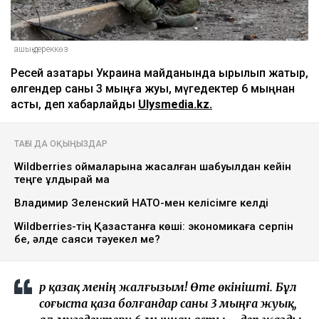
ашық дереккөз
Ресей қазақтары Украина майданында қырылып жатыр,
өлгендер саны 3 мыңға жуық, мүгедектер 6 мыңнан
асты, деп хабарлайды
Ulysmedia.kz.
ТАҒЫ ДА ОҚЫҢЫЗДАР
Wildberries қоймаларына жасалған шабуылдан кейін
теңге құлдырай ма
Владимир Зеленский НАТО-мен келісімге келді
Wildberries-тің Қазақстанға көші: экономикаға серпін
бе, әлде саяси тәуекел ме?
Әр қазақ менің жалғызым! Өте өкінішті. Бұл
соғыста қаза болғандар саны 3 мыңға жуық,