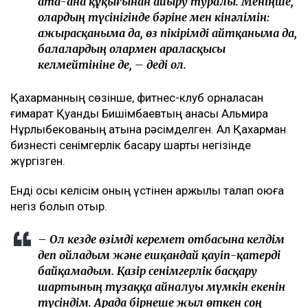
болады
Бишімбаевтың туысы Бақытжан Байжанов бостандыққа
шықты
Бишімбаев ісі арқылы танылған Айжан Аймағанова
прокуратурадағы қызметінен кетті
Арада бірнеше жыл өткен соң талап қойылды
Назым Қахарманның айтуынша, талап оның екінші
баласын дүниеге әкелгеннен кейін басқарған фитнес-
клубқа қатысты.
– Бұл – кейінгі екі жылдағы маған қатысты
төртінші талап арыз, бірақ бұрынғы
енемнің берген алғашқы арызы. Осы уақыт
ішінде мен тек бір талап арыз бердім. Ол –
ата-ана құқығынан айыру туралы. Меніңше,
олардың түсінігінде бәріне мен кінәлімін:
ажырасқаныма да, өз пікірімді айтқаныма да,