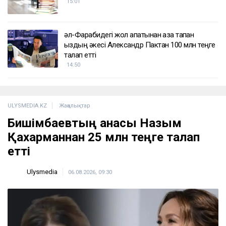
ҚАЗІР ОҚЫЛЫП ЖАТЫР
Тоқтар Төлешов 21 жылдық жазасын қысқартуға
тырысып жатыр
16:00
«Жедел жәрдем мен өрт сөндірушілер кіре
алмайды»: Астана тұрғындары құрылысқа
наразы
15:49
Мемлекеттік білім беру гранттарының
иегерлері анықталды
15:01