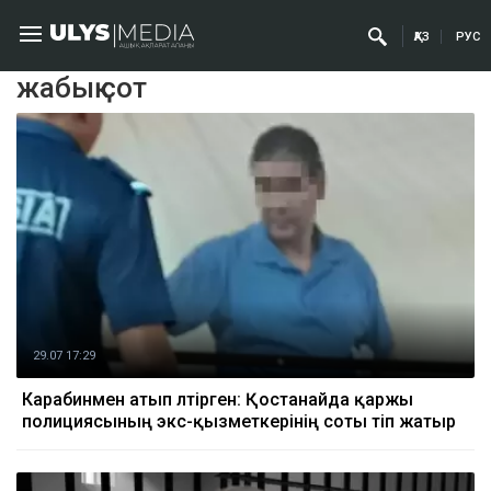
ҚАЗ
РУС
жабық сот
29.07 17:29
Карабинмен атып өлтірген: Қостанайда қаржы
полициясының экс-қызметкерінің соты өтіп жатыр