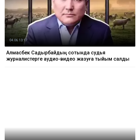
04.06 13:17
Алмасбек Садырбайдың сотында судья
журналистерге аудио-видео жазуға тыйым салды