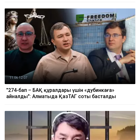
11.06 12:07
"274-бап – БАҚ құралдары үшін «дубинкаға»
айналды": Алматыда ҚазТАГ соты басталды