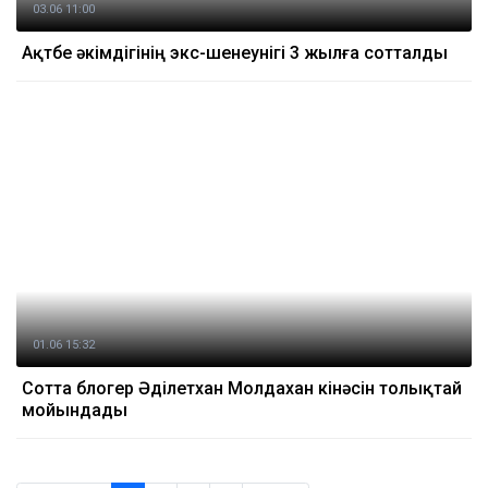
03.06 11:00
Ақтөбе әкімдігінің экс-шенеунігі 3 жылға сотталды
01.06 15:32
Сотта блогер Әділетхан Молдахан кінәсін толықтай
мойындады