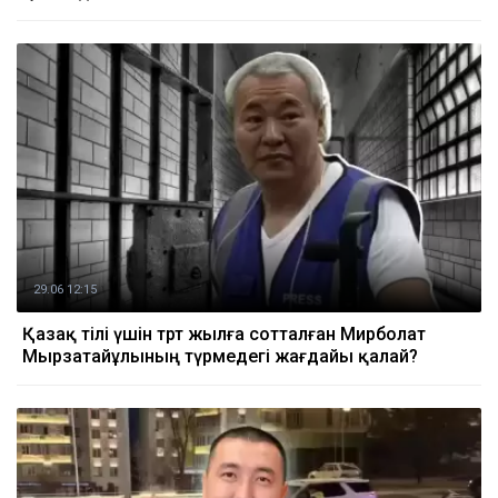
29.06 12:15
Қазақ тілі үшін төрт жылға сотталған Мирболат
Мырзатайұлының түрмедегі жағдайы қалай?