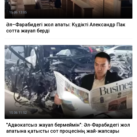
15.06 13:05
Әл–Фарабидегі жол апаты: Күдікті Александр Пак
сотта жауап берді
15.06 11:52
"Адвокатсыз жауап бермеймін": Әл-Фарабидегі жол
апатына қатысты сот процесінің жай-жапсары