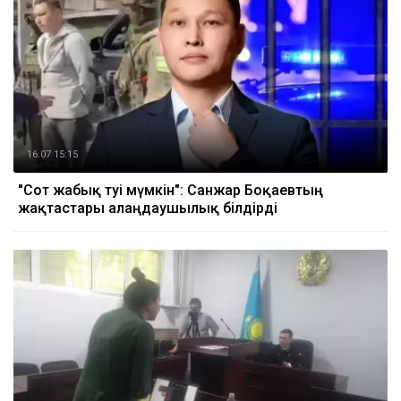
16.07 15:15
"Сот жабық өтуі мүмкін": Санжар Боқаевтың
жақтастары алаңдаушылық білдірді