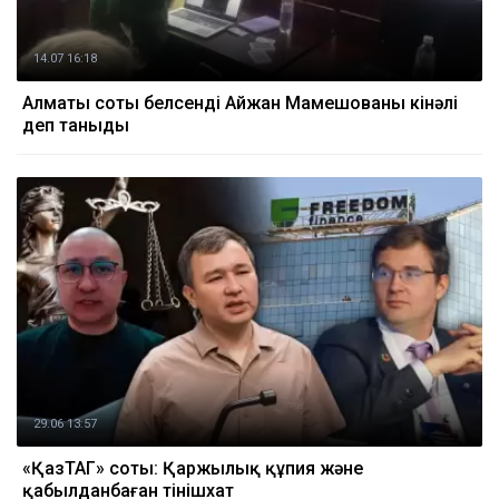
14.07 16:18
Алматы соты белсенді Айжан Мамешованы кінәлі
деп таныды
29.06 13:57
«ҚазТАГ» соты: Қаржылық құпия және
қабылданбаған өтінішхат