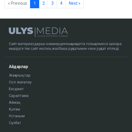
« Previous
1
2
3
4
Next »
Сайт материалдарын коммерциялық мақсатта толық немесе ішінара
көшіруге тек сайт иесінің жазбаша рұқсатымен ғана рұқсат етіледі.
Айдарлар
Жаңалықтар
Сол жағалау
Бюджет
Сараптама
Аймақ
Қоғам
Ұстаным
Сұхбат