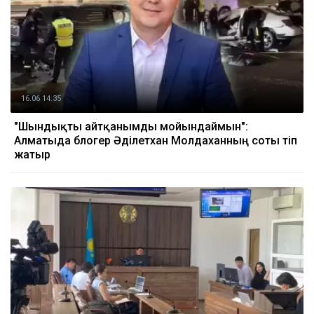
16.06 14:35
"Шындықты айтқанымды мойындаймын":
Алматыда блогер Әділетхан Молдаханның соты өтіп
жатыр