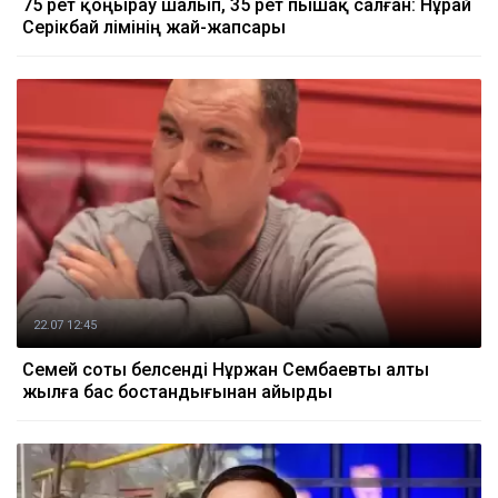
75 рет қоңырау шалып, 35 рет пышақ салған: Нұрай
Серікбай өлімінің жай-жапсары
22.07 12:45
Семей соты белсенді Нұржан Сембаевты алты
жылға бас бостандығынан айырды